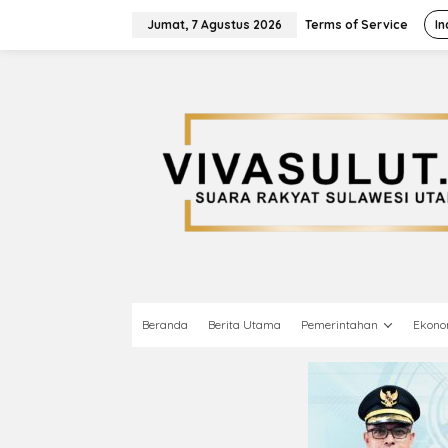
L
e
Jumat, 7 Agustus 2026
Terms of Service
In
w
a
t
i
k
e
k
o
n
t
e
n
Beranda
Berita Utama
Pemerintahan
Ekono