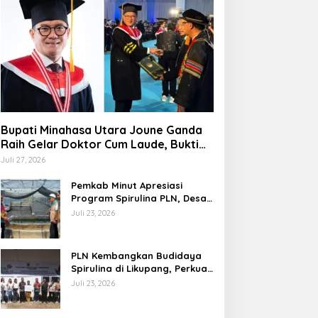
Sitaro
Bupati Minahasa Utara Joune Ganda
Kasus Hukum Bergulir, Warga T
Raih Gelar Doktor Cum Laude, Bukti
Komitmen Tingkatkan Kualitas
Chyntia Kalangit Bawa Perubaha
Juli 27, 2026
Kepemimpinan
Pemkab Minut Apresiasi
i 7, 2026
Program Spirulina PLN, Desa
Tarabitan Disiapkan Jadi
Juli 23, 2026
Sentra Pangan Berbasis
Energi Bersih
PLN Kembangkan Budidaya
Spirulina di Likupang, Perkuat
Ketahanan Pangan dan
Juli 23, 2026
Ekonomi Masyarakat
MSI Berduka, Sekjen
Bupati Minahasa Utara
aryadi Berpulang; Ketua
Joune Ganda Raih Gelar