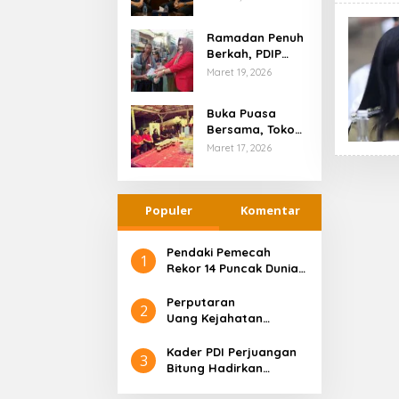
Berganti, Nori
dan Ramlan
Ramadan Penuh
Beda
Berkah, PDIP
Tanggapan
Kotamobagu
Maret 19, 2026
Berbagi dengan
Masyarakat
Buka Puasa
Bersama, Tokoh
Agama Bitung
Maret 17, 2026
Apresiasi PDI
Perjuangan
Populer
Komentar
Pendaki Pemecah
1
Rekor 14 Puncak Dunia,
Nirmal Purja Tewas di
Broad Peak
Perputaran
2
Uang Kejahatan
Lingkungan Capai
Ratusan Triliun
Kader PDI Perjuangan
3
Bitung Hadirkan
Ramlan Ifran di Reses