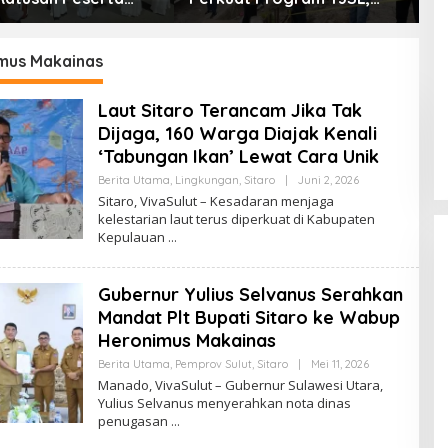
an Gebyar Tabtu
Hadirkan Bantuan
U
t Silaturahmi Umat
Kemanusiaan hingga
M
Pemberdayaan
I
mus Makainas
Masyarakat
Laut Sitaro Terancam Jika Tak
Dijaga, 160 Warga Diajak Kenali
‘Tabungan Ikan’ Lewat Cara Unik
Berita Utama
,
Lingkungan
,
Sitaro
|
Juni 2, 2026
O
L
Sitaro, VivaSulut – Kesadaran menjaga
E
kelestarian laut terus diperkuat di Kabupaten
H
Kepulauan
R
E
D
A
Gubernur Yulius Selvanus Serahkan
K
S
Mandat Plt Bupati Sitaro ke Wabup
I
Heronimus Makainas
Berita Utama
,
Pemprov Sulut
,
Sitaro
|
Mei 11, 2026
O
Gubernur Yulius Selvanus Perkuat
L
Manado, VivaSulut – Gubernur Sulawesi Utara,
Layanan Kesehatan Sulut,
E
Yulius Selvanus menyerahkan nota dinas
H
Resmikan Unit Hemodialisis dan
Di Pemprov Sulut
|
Juli 12, 2026
penugasan
R
Dorong RSUD Bitung Naik Tipe C
E
D