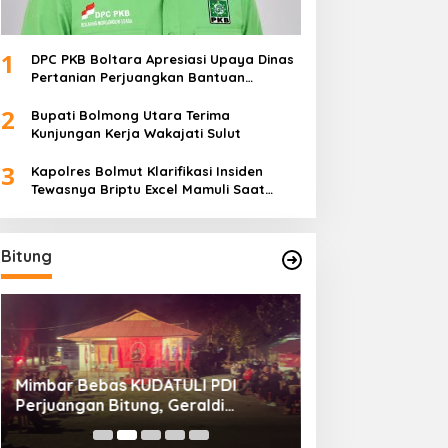
1
DPC PKB Boltara Apresiasi Upaya Dinas
Pertanian Perjuangkan Bantuan
Alsintan
2
Bupati Bolmong Utara Terima
Kunjungan Kerja Wakajati Sulut
3
Kapolres Bolmut Klarifikasi Insiden
Tewasnya Briptu Excel Mamuli Saat
Bertugas
Bitung
Mimbar Bebas KUDATULI PDI
Hengky Honandar
Perjuangan Bitung, Geraldi
Umum KONI Bitun
Mantiri: Bukan Sekedar Sejarah
Luntungan Sebu