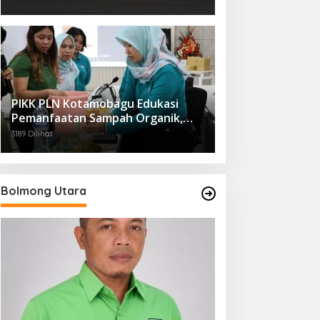
PIKK PLN Kotamobagu Edukasi
Pemanfaatan Sampah Organik,
Dorong Gaya Hidup Ramah
3189 Dilihat
Lingkungan
Bolmong Utara