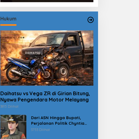
Hukum
Daihatsu vs Vega ZR di Girian Bitung,
Nyawa Pengendara Motor Melayang
3815 Dilihat
Dari ASN Hingga Bupati,
Perjalanan Politik Chyntia
Kalangit Berujung Kasus
3753 Dilihat
Dana Erupsi Gunung Ruang