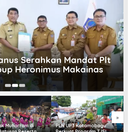
vanus Serahkan Mandat Plt
abup Heronimus Makainas
Me
»
k Muharram di
PLN UP3 Kotamobagu
A
 Ratusan Peserta
Perkuat Program TJSL,
M