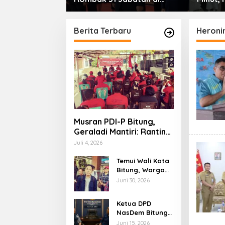
Laude, Bukti
Pemkab Minut, Styvi
Ramaik
ingkatkan
Watupongoh Pimpin
Perera
pemimpinan
Diskominfosan
Berita Terbaru
Heroni
Musran PDI-P Bitung,
Geraladi Mantiri: Ranting
dan Anak Ranting Ujung
Juli 4, 2026
Tombak Partai
Temui Wali Kota
Bitung, Warga
Kambahu Desak
Juni 30, 2026
Reforma Agraria
Dijalankan
Ketua DPD
NasDem Bitung
Tiba-tiba
Juni 15, 2026