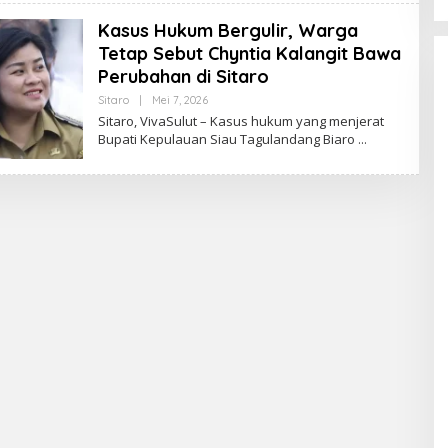
A
Kasus Hukum Bergulir, Warga
K
S
Tetap Sebut Chyntia Kalangit Bawa
I
Perubahan di Sitaro
Sitaro
|
Mei 7, 2026
O
L
Sitaro, VivaSulut – Kasus hukum yang menjerat
E
Bupati Kepulauan Siau Tagulandang Biaro
H
R
E
D
A
K
S
I