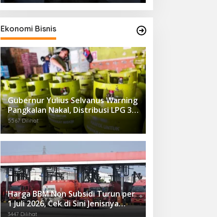
Ekonomi Bisnis
Gubernur Yulius Selvanus Warning
Pangkalan Nakal, Distribusi LPG 3
Kg Kembali Diawasi Ketat
5567 Dilihat
Harga BBM Non Subsidi Turun per
1 Juli 2026, Cek di Sini Jenisnya…
3447 Dilihat