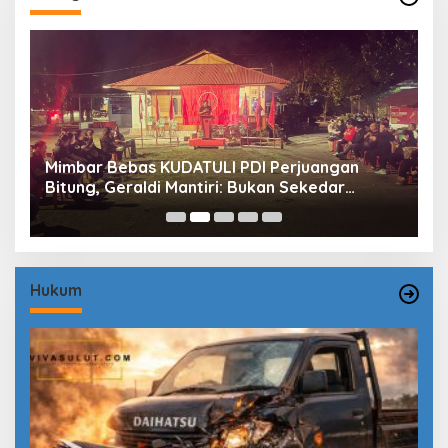
Mimbar Bebas KUDATULI PDI Perjuangan
H
Bitung, Geraldi Mantiri: Bukan Sekedar
B
Sejarah
P
Hukum