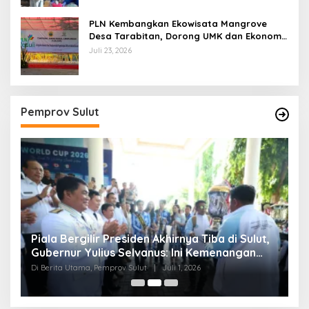
PLN Kembangkan Ekowisata Mangrove
Desa Tarabitan, Dorong UMK dan Ekonomi
Berkelanjutan di Likupang
Juli 23, 2026
Pemprov Sulut
Piala Bergilir Presiden Akhirnya Tiba di Sulut,
P
s
Gubernur Yulius Selvanus: Ini Kemenangan
S
Seluruh Masyarakat
Di Berita Utama, Pemprov Sulut
|
Juli 1, 2026
Di