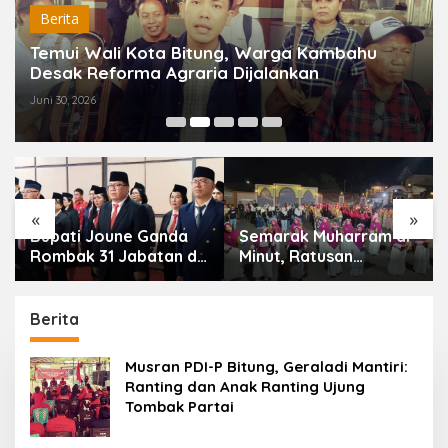
Berita
Temui Wali Kota Bitung, Warga Kambahu
Desak Reforma Agraria Dijalankan
Juni 30, 2026
«
»
Bupati Joune Ganda
Semarak Muharram di
Rombak 31 Jabatan di
Minut, Ratusan
Pemkab Minut, Styvi
Peserta Ramaikan
Watupongoh Pimpin
Gebyar Tabtu Pererat
Diskominfosan
Silaturahmi Umat
Berita
Musran PDI-P Bitung, Geraladi Mantiri:
Ranting dan Anak Ranting Ujung
Tombak Partai