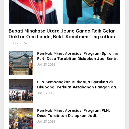
Bupati Minahasa Utara Joune Ganda Raih Gelar
Doktor Cum Laude, Bukti Komitmen Tingkatkan
Kualitas Kepemimpinan
Juli 27, 2026
Pemkab Minut Apresiasi Program Spirulina
PLN, Desa Tarabitan Disiapkan Jadi Sentra
Pangan Berbasis Energi Bersih
Juli 23, 2026
PLN Kembangkan Budidaya Spirulina di
Likupang, Perkuat Ketahanan Pangan dan
Ekonomi Masyarakat
Juli 23, 2026
Pemkab Minut Apresiasi Program PLN,
Desa Tarabitan Disiapkan Jadi
Percontohan Ekowisata Berdaya Saing
Juli 23, 2026