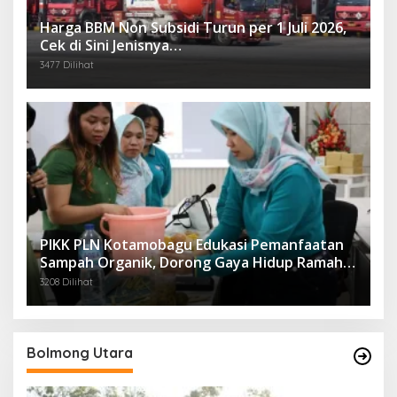
Harga BBM Non Subsidi Turun per 1 Juli 2026,
Cek di Sini Jenisnya…
3477 Dilihat
PIKK PLN Kotamobagu Edukasi Pemanfaatan
Sampah Organik, Dorong Gaya Hidup Ramah
Lingkungan
3208 Dilihat
Bolmong Utara