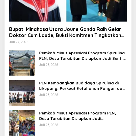
Bupati Minahasa Utara Joune Ganda Raih Gelar
Doktor Cum Laude, Bukti Komitmen Tingkatkan
Kualitas Kepemimpinan
Juli 27, 2026
Pemkab Minut Apresiasi Program Spirulina
PLN, Desa Tarabitan Disiapkan Jadi Sentra
Pangan Berbasis Energi Bersih
Juli 23, 2026
PLN Kembangkan Budidaya Spirulina di
Likupang, Perkuat Ketahanan Pangan dan
Ekonomi Masyarakat
Juli 23, 2026
Pemkab Minut Apresiasi Program PLN,
Desa Tarabitan Disiapkan Jadi
Percontohan Ekowisata Berdaya Saing
Juli 23, 2026