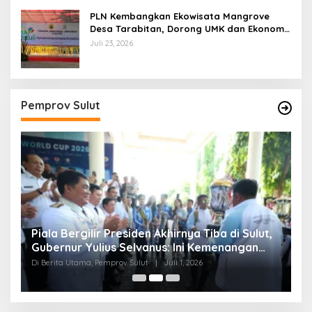
PLN Kembangkan Ekowisata Mangrove
Desa Tarabitan, Dorong UMK dan Ekonomi
Berkelanjutan di Likupang
Juli 23, 2026
Pemprov Sulut
Piala Bergilir Presiden Akhirnya Tiba di Sulut,
P
s
Gubernur Yulius Selvanus: Ini Kemenangan
S
Seluruh Masyarakat
Di Berita Utama, Pemprov Sulut
|
Juli 1, 2026
Di