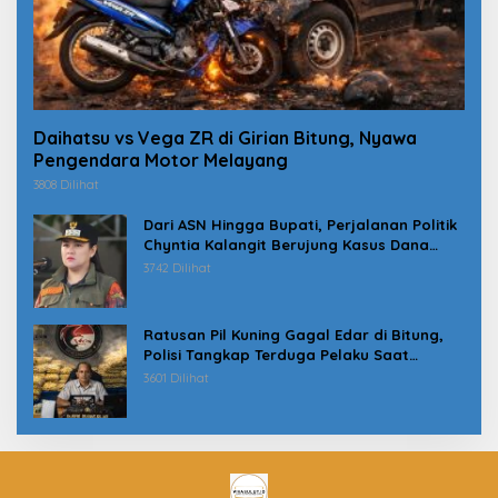
Daihatsu vs Vega ZR di Girian Bitung, Nyawa
Pengendara Motor Melayang
3808 Dilihat
Dari ASN Hingga Bupati, Perjalanan Politik
Chyntia Kalangit Berujung Kasus Dana
Erupsi Gunung Ruang
3742 Dilihat
Ratusan Pil Kuning Gagal Edar di Bitung,
Polisi Tangkap Terduga Pelaku Saat
Jemput Paket
3601 Dilihat