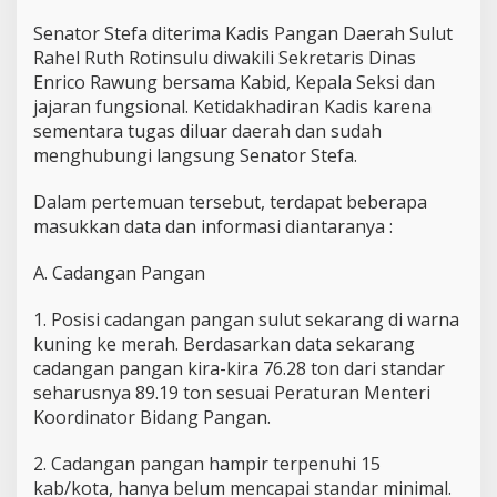
a
n
Senator Stefa diterima Kadis Pangan Daerah Sulut
g
Rahel Ruth Rotinsulu diwakili Sekretaris Dinas
a
Enrico Rawung bersama Kabid, Kepala Seksi dan
n
jajaran fungsional. Ketidakhadiran Kadis karena
S
u
sementara tugas diluar daerah dan sudah
l
menghubungi langsung Senator Stefa.
u
t
Dalam pertemuan tersebut, terdapat beberapa
masukkan data dan informasi diantaranya :
A. Cadangan Pangan
1. Posisi cadangan pangan sulut sekarang di warna
kuning ke merah. Berdasarkan data sekarang
cadangan pangan kira-kira 76.28 ton dari standar
seharusnya 89.19 ton sesuai Peraturan Menteri
Koordinator Bidang Pangan.
2. ⁠Cadangan pangan hampir terpenuhi 15
kab/kota, hanya belum mencapai standar minimal.