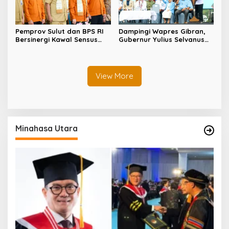
Pemprov Sulut dan BPS RI
Dampingi Wapres Gibran,
Bersinergi Kawal Sensus
Gubernur Yulius Selvanus
Ekonomi 2026
Tegaskan Sinergi Pusat-
Daerah Kunci Kemajuan
Sulut
View More
Minahasa Utara