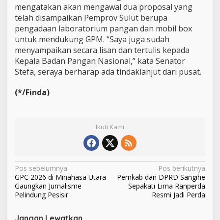
mengatakan akan mengawal dua proposal yang
telah disampaikan Pemprov Sulut berupa
pengadaan laboratorium pangan dan mobil box
untuk mendukung GPM. “Saya juga sudah
menyampaikan secara lisan dan tertulis kepada
Kepala Badan Pangan Nasional,” kata Senator
Stefa, seraya berharap ada tindaklanjut dari pusat.
(*/Finda)
Ikuti Kami
N
Pos sebelumnya
Pos berikutnya
GPC 2026 di Minahasa Utara
Pemkab dan DPRD Sangihe
a
Gaungkan Jurnalisme
Sepakati Lima Ranperda
v
Pelindung Pesisir
Resmi Jadi Perda
i
Jangan Lewatkan