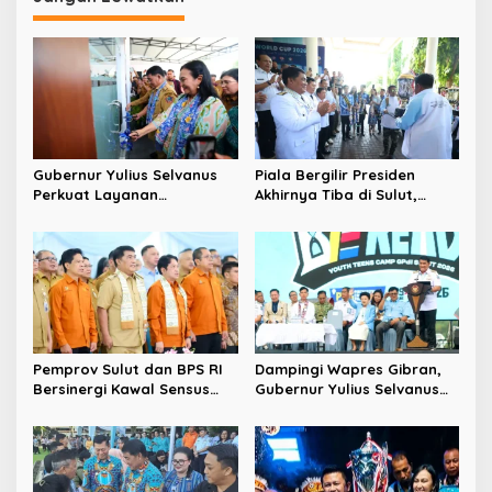
g
a
s
i
p
o
Gubernur Yulius Selvanus
Piala Bergilir Presiden
s
Perkuat Layanan
Akhirnya Tiba di Sulut,
Kesehatan Sulut, Resmikan
Gubernur Yulius Selvanus:
Unit Hemodialisis dan
Ini Kemenangan Seluruh
Dorong RSUD Bitung Naik
Masyarakat
Tipe C
Pemprov Sulut dan BPS RI
Dampingi Wapres Gibran,
Bersinergi Kawal Sensus
Gubernur Yulius Selvanus
Ekonomi 2026
Tegaskan Sinergi Pusat-
Daerah Kunci Kemajuan
Sulut