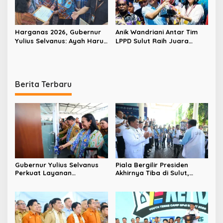
Harganas 2026, Gubernur
Anik Wandriani Antar Tim
Yulius Selvanus: Ayah Harus
LPPD Sulut Raih Juara
Hadir, Perkuat Fondasi
Umum Pesparawi Nasional
Keluarga Ciptakan
XIV 2026 dan Bawa Pulang
Generasi Unggul
Piala Presiden
Berita Terbaru
Gubernur Yulius Selvanus
Piala Bergilir Presiden
Perkuat Layanan
Akhirnya Tiba di Sulut,
Kesehatan Sulut, Resmikan
Gubernur Yulius Selvanus:
Unit Hemodialisis dan
Ini Kemenangan Seluruh
Dorong RSUD Bitung Naik
Masyarakat
Tipe C