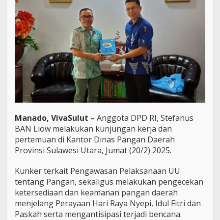
a
t
o
r
B
A
N
L
i
o
w
K
u
n
Manado, VivaSulut –
Anggota DPD RI, Stefanus
k
BAN Liow melakukan kunjungan kerja dan
e
pertemuan di Kantor Dinas Pangan Daerah
r
Provinsi Sulawesi Utara, Jumat (20/2) 2025.
d
i
D
Kunker terkait Pengawasan Pelaksanaan UU
i
tentang Pangan, sekaligus melakukan pengecekan
n
ketersediaan dan keamanan pangan daerah
a
menjelang Perayaan Hari Raya Nyepi, Idul Fitri dan
s
Paskah serta mengantisipasi terjadi bencana.
P