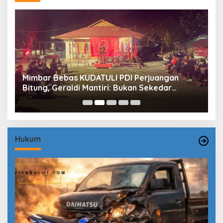
Mimbar Bebas KUDATULI PDI Perjuangan
H
Bitung, Geraldi Mantiri: Bukan Sekedar
B
Sejarah
P
Hukum