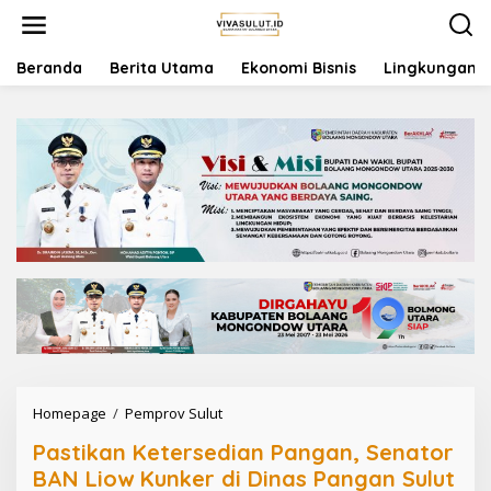
L
e
w
a
Beranda
Berita Utama
Ekonomi Bisnis
Lingkungan
t
i
k
e
k
o
n
t
e
n
Homepage
/
Pemprov Sulut
P
a
Pastikan Ketersedian Pangan, Senator
s
t
BAN Liow Kunker di Dinas Pangan Sulut