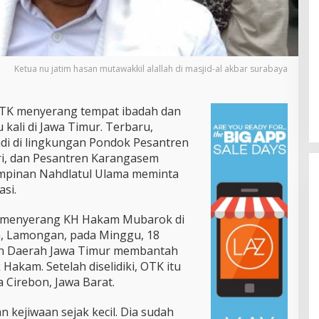
Ketua nu jatim hasan mutawakkil alallah di masjid-al akbar surabaya
 OTK menyerang tempat ibadah dan
u kali di Jawa Timur. Terbaru,
di di lingkungan Pondok Pesantren
iri, dan Pesantren Karangasem
mpinan Nahdlatul Ulama meminta
si.
 menyerang KH Hakam Mubarok di
, Lamongan, pada Minggu, 18
ian Daerah Jawa Timur membantah
Gubernur Yulius Selvanus Perkuat
akam. Setelah diselidiki, OTK itu
Layanan Kesehatan Sulut,
a Cirebon, Jawa Barat.
Resmikan Unit Hemodialisis dan
Di Pemprov Sulut
|
Juli 12, 2026
Dorong RSUD Bitung Naik Tipe C
kejiwaan sejak kecil. Dia sudah