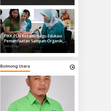
PIKK PLN Kotamobagu Edukasi
Pemanfaatan Sampah Organik,
Dorong Gaya Hidup Ramah
3199 Dilihat
Lingkungan
Bolmong Utara