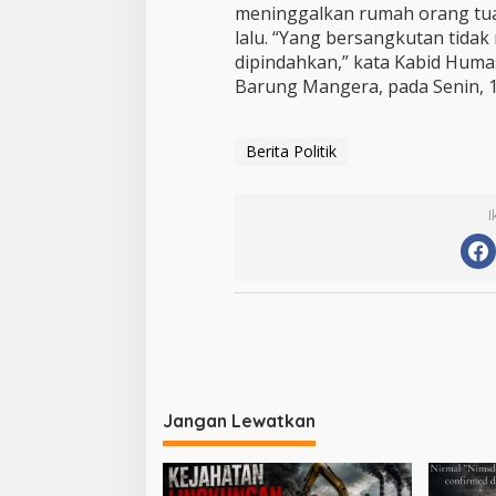
meninggalkan rumah orang tua
lalu. “Yang bersangkutan tida
dipindahkan,” kata Kabid Huma
Barung Mangera, pada Senin, 1
Berita Politik
I
N
a
v
i
Jangan Lewatkan
g
a