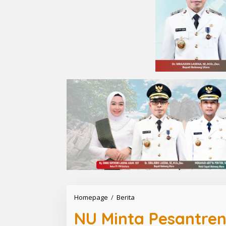
Homepage
/
Berita
N
U
NU Minta Pesantren
M
i