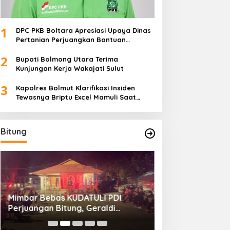
1
DPC PKB Boltara Apresiasi Upaya Dinas
Pertanian Perjuangkan Bantuan
Alsintan
2
Bupati Bolmong Utara Terima
Kunjungan Kerja Wakajati Sulut
3
Kapolres Bolmut Klarifikasi Insiden
Tewasnya Briptu Excel Mamuli Saat
Bertugas
Bitung
Mimbar Bebas KUDATULI PDI
Hengky Honandar
Perjuangan Bitung, Geraldi
Umum KONI Bitun
Mantiri: Bukan Sekedar Sejarah
Luntungan Sebu