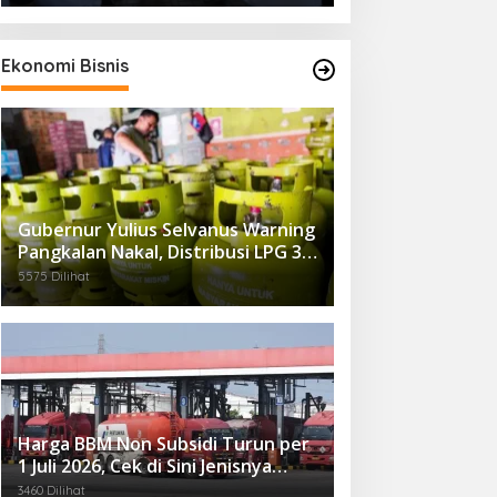
Ekonomi Bisnis
Gubernur Yulius Selvanus Warning
Pangkalan Nakal, Distribusi LPG 3
Kg Kembali Diawasi Ketat
5575 Dilihat
Harga BBM Non Subsidi Turun per
1 Juli 2026, Cek di Sini Jenisnya…
3460 Dilihat