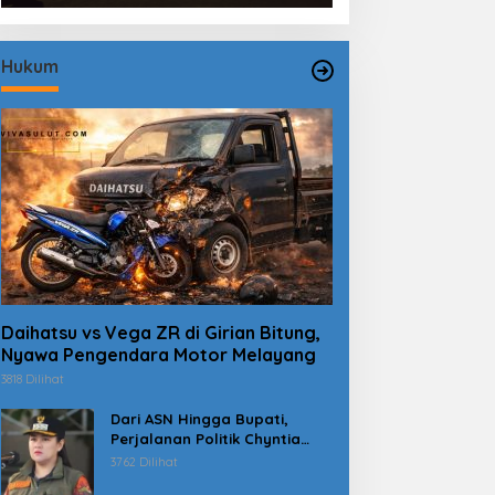
Hukum
Daihatsu vs Vega ZR di Girian Bitung,
Nyawa Pengendara Motor Melayang
3818 Dilihat
Dari ASN Hingga Bupati,
Perjalanan Politik Chyntia
Kalangit Berujung Kasus
3762 Dilihat
Dana Erupsi Gunung Ruang