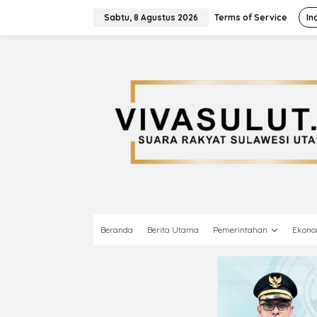
L
e
Sabtu, 8 Agustus 2026
Terms of Service
In
w
a
t
i
k
e
k
o
n
t
e
n
Beranda
Berita Utama
Pemerintahan
Ekono