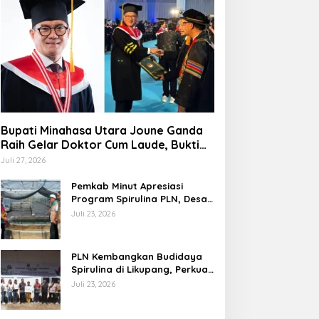
Bupati Minahasa Utara Joune Ganda
Raih Gelar Doktor Cum Laude, Bukti
Komitmen Tingkatkan Kualitas
Juli 27, 2026
Kepemimpinan
Pemkab Minut Apresiasi
Program Spirulina PLN, Desa
Tarabitan Disiapkan Jadi
Juli 23, 2026
Sentra Pangan Berbasis
Energi Bersih
PLN Kembangkan Budidaya
Spirulina di Likupang, Perkuat
Ketahanan Pangan dan
Juli 23, 2026
Ekonomi Masyarakat