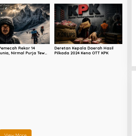
Pemecah Rekor 14
Deretan Kepala Daerah Hasil
unia, Nirmal Purja Tewas
Pilkada 2024 Kena OTT KPK
 Peak
Kader PDI Perjuangan Bitung
Hadirkan Ramlan Ifran di Reses
Dapil Girian-Mandidir
View More