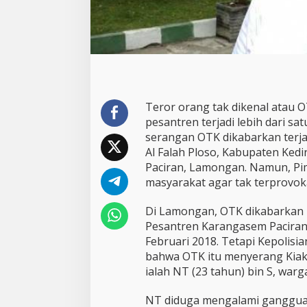
s
i
T
e
r
o
r
O
Teror orang tak dikenal atau
r
pesantren terjadi lebih dari sat
a
n
serangan OTK dikabarkan terja
g
Al Falah Ploso, Kabupaten Ked
G
Paciran, Lamongan. Namun, Pi
i
masyarakat agar tak terprovoka
l
a
Di Lamongan, OTK dikabarkan
Pesantren Karangasem Paciran
Februari 2018. Tetapi Kepolis
bahwa OTK itu menyerang Kiak H
ialah NT (23 tahun) bin S, warg
NT diduga mengalami gangguan 