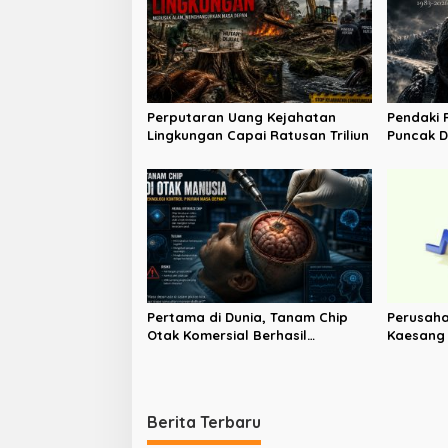
s
i
p
o
s
Perputaran Uang Kejahatan
Pendaki 
Lingkungan Capai Ratusan Triliun
Puncak D
di Broad
Pertama di Dunia, Tanam Chip
Perusaha
Otak Komersial Berhasil
Kaesang D
Dilakukan China
Jumlahny
Berita Terbaru