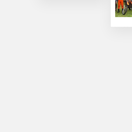
Dapil Girian-Mandidir