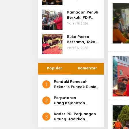
Berganti, Nori
dan Ramlan
Ramadan Penuh
Beda
Berkah, PDIP
Tanggapan
Kotamobagu
Maret 19, 2026
Berbagi dengan
Masyarakat
Buka Puasa
Bersama, Tokoh
Agama Bitung
Maret 17, 2026
Apresiasi PDI
Perjuangan
Populer
Komentar
Pendaki Pemecah
1
Rekor 14 Puncak Dunia,
Nirmal Purja Tewas di
Broad Peak
Perputaran
2
Uang Kejahatan
Lingkungan Capai
Ratusan Triliun
Kader PDI Perjuangan
3
Bitung Hadirkan
Ramlan Ifran di Reses