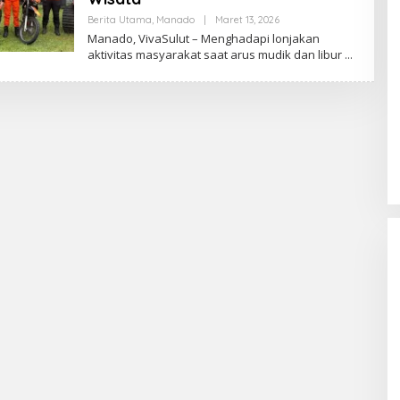
Berita Utama
,
Manado
|
Maret 13, 2026
O
L
Manado, VivaSulut – Menghadapi lonjakan
E
aktivitas masyarakat saat arus mudik dan libur
H
R
E
D
A
K
S
I