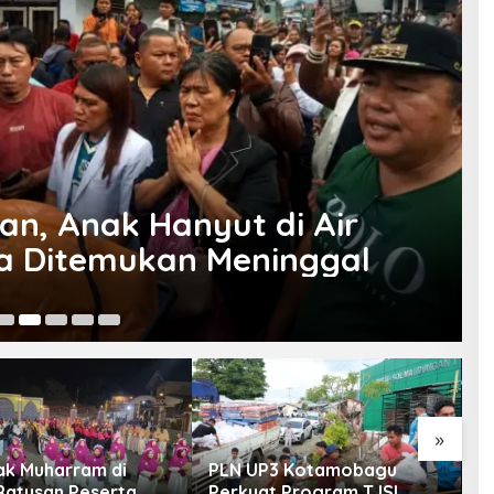
an, Anak Hanyut di Air
sa Ditemukan Meninggal
Ma
»
k Muharram di
PLN UP3 Kotamobagu
A
 Ratusan Peserta
Perkuat Program TJSL,
M