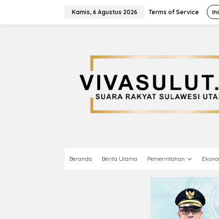
L
e
Kamis, 6 Agustus 2026
Terms of Service
In
w
a
t
i
k
e
k
o
n
t
e
n
Beranda
Berita Utama
Pemerintahan
Ekono