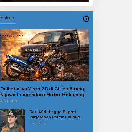
Hukum
Daihatsu vs Vega ZR di Girian Bitung,
Nyawa Pengendara Motor Melayang
3814 Dilihat
Dari ASN Hingga Bupati,
Perjalanan Politik Chyntia
Kalangit Berujung Kasus
3745 Dilihat
Dana Erupsi Gunung Ruang