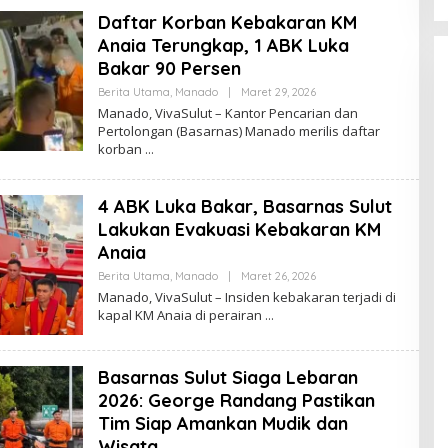
D
Daftar Korban Kebakaran KM
A
K
Anaia Terungkap, 1 ABK Luka
S
I
Bakar 90 Persen
Berita Utama
,
Manado
|
Maret 29, 2026
O
L
Manado, VivaSulut – Kantor Pencarian dan
E
Pertolongan (Basarnas) Manado merilis daftar
H
korban
R
E
D
A
4 ABK Luka Bakar, Basarnas Sulut
K
S
Lakukan Evakuasi Kebakaran KM
I
Anaia
Berita Utama
,
Manado
|
Maret 26, 2026
O
L
Manado, VivaSulut – Insiden kebakaran terjadi di
E
kapal KM Anaia di perairan
H
R
E
D
Basarnas Sulut Siaga Lebaran
A
K
2026: George Randang Pastikan
S
I
Tim Siap Amankan Mudik dan
Wisata