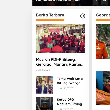
Laude, Bukti
Pemkab Minut, Styvi
Ramaik
ingkatkan
Watupongoh Pimpin
Perera
pemimpinan
Diskominfosan
Berita Terbaru
Georg
Musran PDI-P Bitung,
Geraladi Mantiri: Ranting
dan Anak Ranting Ujung
Juli 4, 2026
Tombak Partai
Temui Wali Kota
Bitung, Warga
Kambahu Desak
Juni 30, 2026
Reforma Agraria
Dijalankan
Ketua DPD
NasDem Bitung
Tiba-tiba
Juni 15, 2026