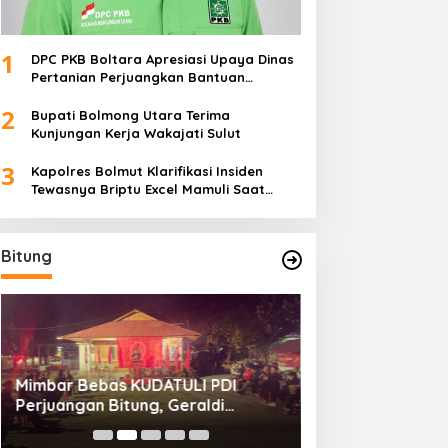
1
DPC PKB Boltara Apresiasi Upaya Dinas
Pertanian Perjuangkan Bantuan
Alsintan
2
Bupati Bolmong Utara Terima
Kunjungan Kerja Wakajati Sulut
3
Kapolres Bolmut Klarifikasi Insiden
Tewasnya Briptu Excel Mamuli Saat
Bertugas
Bitung
Mimbar Bebas KUDATULI PDI
Hengky Honandar
Perjuangan Bitung, Geraldi
Umum KONI Bitun
Mantiri: Bukan Sekedar Sejarah
Luntungan Sebu