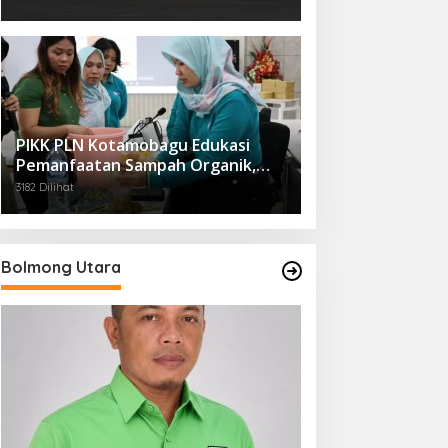
PIKK PLN Kotamobagu Edukasi
Pemanfaatan Sampah Organik,
Dorong Gaya Hidup Ramah
3182 Dilihat
Lingkungan
Bolmong Utara