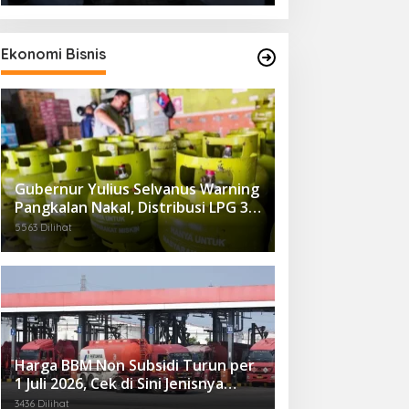
Ekonomi Bisnis
Gubernur Yulius Selvanus Warning
Pangkalan Nakal, Distribusi LPG 3
Kg Kembali Diawasi Ketat
5563 Dilihat
Harga BBM Non Subsidi Turun per
1 Juli 2026, Cek di Sini Jenisnya…
3436 Dilihat