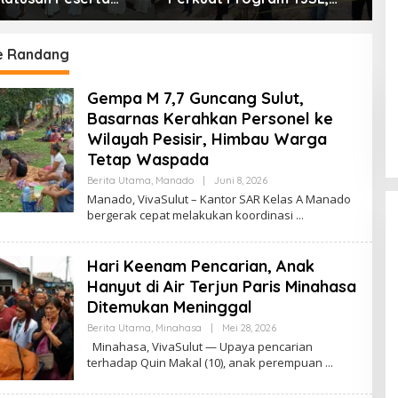
an Gebyar Tabtu
Hadirkan Bantuan
U
t Silaturahmi Umat
Kemanusiaan hingga
M
Pemberdayaan
I
e Randang
Masyarakat
Gempa M 7,7 Guncang Sulut,
Basarnas Kerahkan Personel ke
Wilayah Pesisir, Himbau Warga
Tetap Waspada
Berita Utama
,
Manado
|
Juni 8, 2026
O
L
Manado, VivaSulut – Kantor SAR Kelas A Manado
E
bergerak cepat melakukan koordinasi
H
R
E
D
Hari Keenam Pencarian, Anak
A
K
Hanyut di Air Terjun Paris Minahasa
S
Ditemukan Meninggal
I
Gubernur Yulius Selvanus Perkuat
Berita Utama
,
Minahasa
|
Mei 28, 2026
O
L
Layanan Kesehatan Sulut,
Minahasa, VivaSulut — Upaya pencarian
E
terhadap Quin Makal (10), anak perempuan
Resmikan Unit Hemodialisis dan
H
Di Pemprov Sulut
|
Juli 12, 2026
R
Dorong RSUD Bitung Naik Tipe C
E