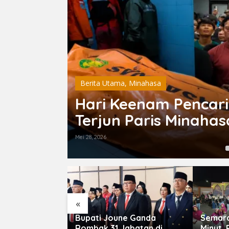
Berita Utama
,
Minahasa
Kerahkan
Hari Keenam Pencari
rga
Terjun Paris Minaha
Mei 28, 2026
«
hasa Utara
Bupati Joune Ganda
Semara
 Raih Gelar
Rombak 31 Jabatan di
Minut,