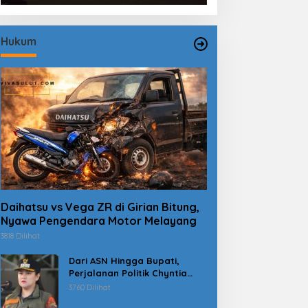
Hukum
Daihatsu vs Vega ZR di Girian Bitung,
Nyawa Pengendara Motor Melayang
3818 Dilihat
Dari ASN Hingga Bupati,
Perjalanan Politik Chyntia
Kalangit Berujung Kasus
3760 Dilihat
Dana Erupsi Gunung Ruang