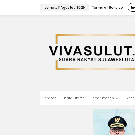
L
e
Jumat, 7 Agustus 2026
Terms of Service
In
w
a
t
i
k
e
k
o
n
t
e
n
Beranda
Berita Utama
Pemerintahan
Ekono