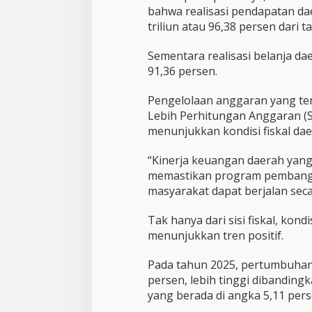
u
bahwa realisasi pendapatan da
s
triliun atau 96,38 persen dari t
P
a
p
Sementara realisasi belanja da
a
91,36 persen.
r
k
Pengelolaan anggaran yang ter
a
n
Lebih Perhitungan Anggaran (Si
K
menunjukkan kondisi fiskal dae
i
n
“Kinerja keuangan daerah yang
e
memastikan program pembang
r
j
masyarakat dapat berjalan seca
a
A
Tak hanya dari sisi fiskal, kon
P
menunjukkan tren positif.
B
D
Pada tahun 2025, pertumbuhan
2
0
persen, lebih tinggi dibandin
2
yang berada di angka 5,11 pers
5