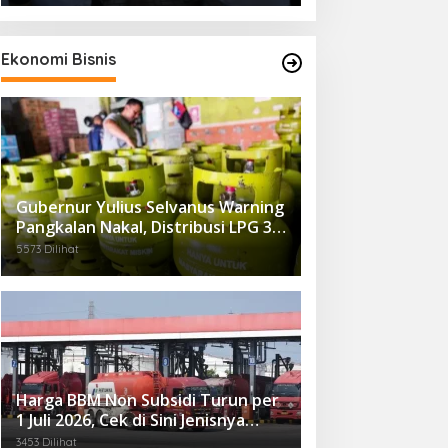
Ekonomi Bisnis
Gubernur Yulius Selvanus Warning
Pangkalan Nakal, Distribusi LPG 3
Kg Kembali Diawasi Ketat
5573 Dilihat
Harga BBM Non Subsidi Turun per
1 Juli 2026, Cek di Sini Jenisnya…
3453 Dilihat