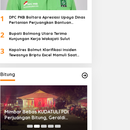
1
DPC PKB Boltara Apresiasi Upaya Dinas
Pertanian Perjuangkan Bantuan
Alsintan
2
Bupati Bolmong Utara Terima
Kunjungan Kerja Wakajati Sulut
3
Kapolres Bolmut Klarifikasi Insiden
Tewasnya Briptu Excel Mamuli Saat
Bertugas
Bitung
Mimbar Bebas KUDATULI PDI
Hengky Honandar
Perjuangan Bitung, Geraldi
Umum KONI Bitun
Mantiri: Bukan Sekedar Sejarah
Luntungan Sebu