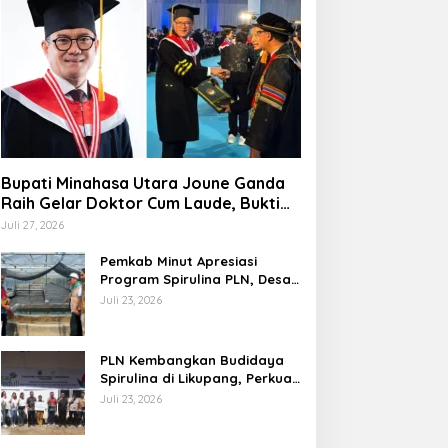
Bupati Minahasa Utara Joune Ganda
Raih Gelar Doktor Cum Laude, Bukti
Komitmen Tingkatkan Kualitas
Juli 27, 2026
Kepemimpinan
Pemkab Minut Apresiasi
Program Spirulina PLN, Desa
Tarabitan Disiapkan Jadi
Juli 23, 2026
Sentra Pangan Berbasis
Energi Bersih
PLN Kembangkan Budidaya
Spirulina di Likupang, Perkuat
Ketahanan Pangan dan
Juli 23, 2026
Ekonomi Masyarakat