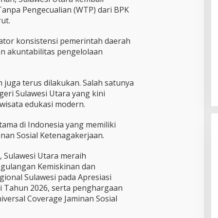
anpa Pengecualian (WTP) dari BPK
ut.
kator konsistensi pemerintah daerah
n akuntabilitas pengelolaan
juga terus dilakukan. Salah satunya
geri Sulawesi Utara yang kini
wisata edukasi modern.
rtama di Indonesia yang memiliki
nan Sosial Ketenagakerjaan.
, Sulawesi Utara meraih
ggulangan Kemiskinan dan
gional Sulawesi pada Apresiasi
Kader PDI Perjuangan Bitung
i Tahun 2026, serta penghargaan
Hadirkan Ramlan Ifran di Reses
iversal Coverage Jaminan Sosial
Dapil Girian-Mandidir