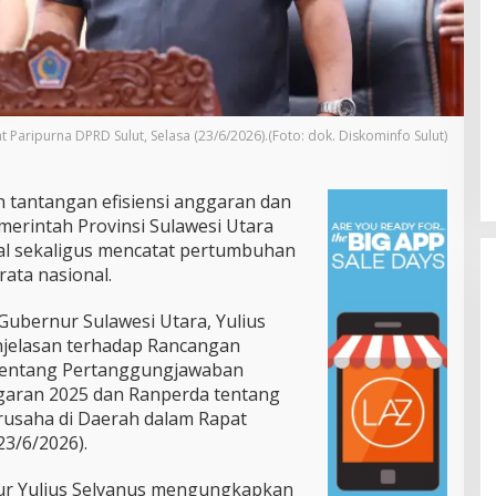
t Paripurna DPRD Sulut, Selasa (23/6/2026).(Foto: dok. Diskominfo Sulut)
h tantangan efisiensi anggaran dan
merintah Provinsi Sulawesi Utara
skal sekaligus mencatat pertumbuhan
ata nasional.
Gubernur Sulawesi Utara, Yulius
njelasan terhadap Rancangan
 tentang Pertanggungjawaban
aran 2025 dan Ranperda tentang
Gubernur Yulius Selvanus Perkuat
rusaha di Daerah dalam Rapat
Layanan Kesehatan Sulut,
23/6/2026).
Resmikan Unit Hemodialisis dan
Di Pemprov Sulut
|
Juli 12, 2026
Dorong RSUD Bitung Naik Tipe C
r Yulius Selvanus mengungkapkan