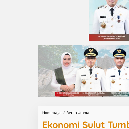
Homepage
/
Berita Utama
E
k
Ekonomi Sulut Tumb
o
n