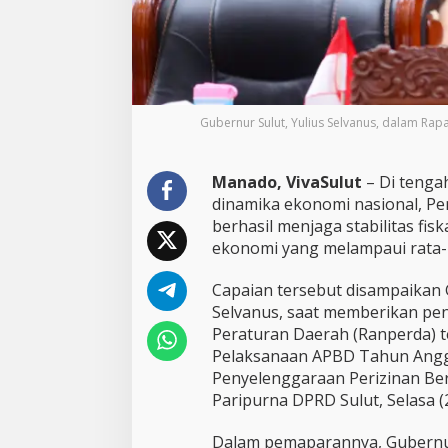
n
a
l
,
G
u
Gubernur Sulut, Yulius Selvanus, dalam Rapa
b
e
r
n
Manado, VivaSulut
– Di tenga
u
dinamika ekonomi nasional, Pe
r
berhasil menjaga stabilitas fi
Y
ekonomi yang melampaui rata-r
u
l
i
Capaian tersebut disampaikan 
u
Selvanus, saat memberikan pe
s
Peraturan Daerah (Ranperda)
S
Pelaksanaan APBD Tahun Angg
e
Penyelenggaraan Perizinan Be
l
v
Paripurna DPRD Sulut, Selasa (
a
n
Dalam pemaparannya, Gubernu