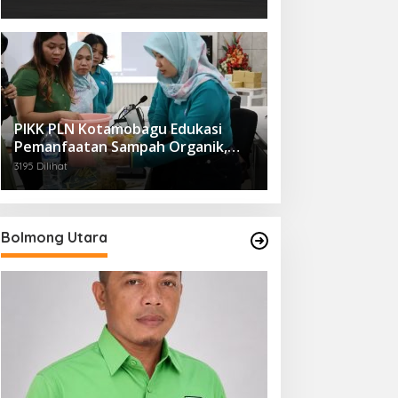
PIKK PLN Kotamobagu Edukasi
Pemanfaatan Sampah Organik,
Dorong Gaya Hidup Ramah
3195 Dilihat
Lingkungan
Bolmong Utara