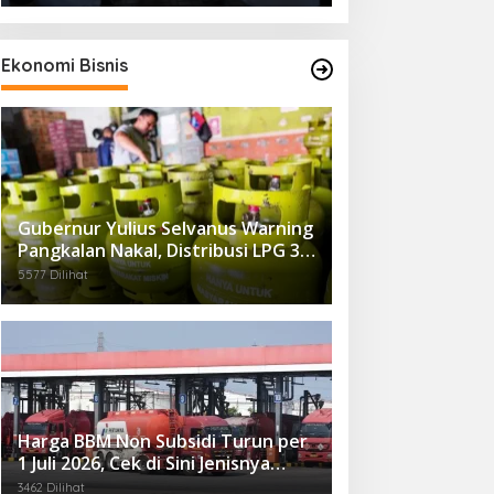
Ekonomi Bisnis
Gubernur Yulius Selvanus Warning
Pangkalan Nakal, Distribusi LPG 3
Kg Kembali Diawasi Ketat
5577 Dilihat
Harga BBM Non Subsidi Turun per
1 Juli 2026, Cek di Sini Jenisnya…
3462 Dilihat