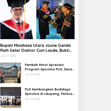
Bupati Minahasa Utara Joune Ganda
Raih Gelar Doktor Cum Laude, Bukti
Komitmen Tingkatkan Kualitas
Juli 27, 2026
Kepemimpinan
Pemkab Minut Apresiasi
Program Spirulina PLN, Desa
Tarabitan Disiapkan Jadi
Juli 23, 2026
Sentra Pangan Berbasis
Energi Bersih
PLN Kembangkan Budidaya
Spirulina di Likupang, Perkuat
Ketahanan Pangan dan
Juli 23, 2026
Ekonomi Masyarakat