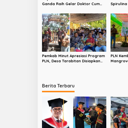
Ganda Raih Gelar Doktor Cum
Spirulin
Laude, Bukti Komitmen
Disiapka
Tingkatkan Kualitas
Berbasis 
Kepemimpinan
Pemkab Minut Apresiasi Program
PLN Kem
PLN, Desa Tarabitan Disiapkan
Mangrove
Jadi Percontohan Ekowisata
Dorong 
Berdaya Saing
Berkelan
Berita Terbaru