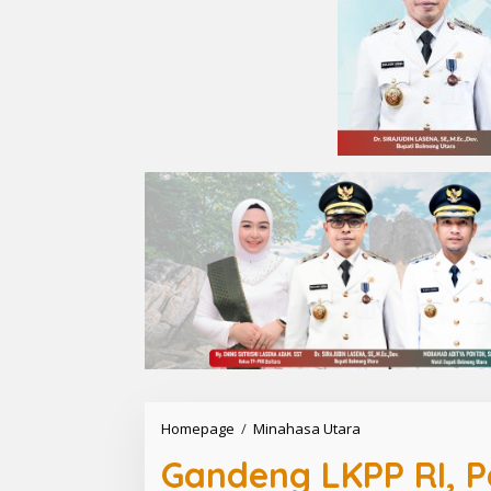
Homepage
/
Minahasa Utara
G
a
Gandeng LKPP RI, P
n
d