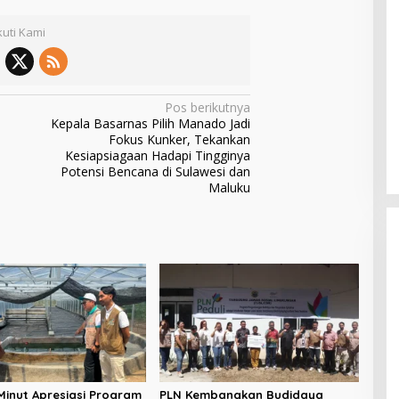
kuti Kami
Pos berikutnya
Kepala Basarnas Pilih Manado Jadi
Fokus Kunker, Tekankan
Kesiapsiagaan Hadapi Tingginya
Potensi Bencana di Sulawesi dan
Maluku
Kader PDI Perjuangan Bitung
Hadirkan Ramlan Ifran di Reses
Dapil Girian-Mandidir
inut Apresiasi Program
PLN Kembangkan Budidaya