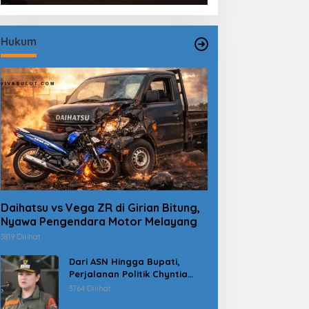
Hukum
Daihatsu vs Vega ZR di Girian Bitung,
Nyawa Pengendara Motor Melayang
3819 Dilihat
Dari ASN Hingga Bupati,
Perjalanan Politik Chyntia
Kalangit Berujung Kasus
3764 Dilihat
Dana Erupsi Gunung Ruang