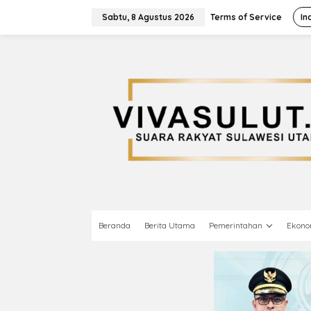
L
e
Sabtu, 8 Agustus 2026
Terms of Service
In
w
a
t
i
k
e
k
o
n
t
e
n
Beranda
Berita Utama
Pemerintahan
Ekono