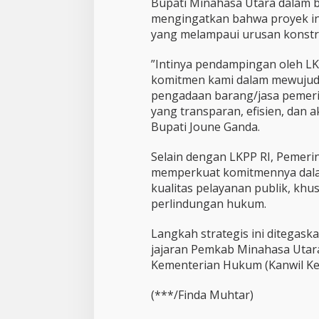
Bupati Minahasa Utara dalam 
u
n
mengingatkan bahwa proyek inf
yang melampaui urusan konstruk
”Intinya pendampingan oleh LKP
komitmen kami dalam mewujud
pengadaan barang/jasa pemerin
yang transparan, efisien, dan 
Bupati Joune Ganda.
Selain dengan LKPP RI, Pemer
memperkuat komitmennya dal
kualitas pelayanan publik, khu
perlindungan hukum.
Langkah strategis ini ditegask
jajaran Pemkab Minahasa Utar
Kementerian Hukum (Kanwil Ke
(***/Finda Muhtar)