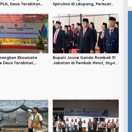
a PLN, Desa Tarabitan
Spirulina di Likupang, Perkuat
n Jadi Sentra Pangan
Ketahanan Pangan dan Ekonomi
Energi Bersih
Masyarakat
bangkan Ekowisata
Bupati Joune Ganda Rombak 31
 Desa Tarabitan,
Jabatan di Pemkab Minut, Styvi
UMK dan Ekonomi
Watupongoh Pimpin
jutan di Likupang
Diskominfosan