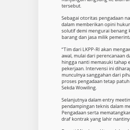
s
tersebut.
i
P
r
Sebagai otoritas pengadaan na
o
dalam memberikan opini hukum,
g
solutif demi mengurai benang
r
barang dan jasa milik pemerint
e
s
M
“Tim dari LKPP-RI akan mengawa
e
awal, mulai dari perencanaan 
g
hingga nanti memasuki tahap ek
a
pekerjaan. Intervensi ini diha
P
r
munculnya sanggahan dari piha
o
proses pengadaan tetap patuh 
y
Sekda Wowiling.
e
k
Selanjutnya dalam entry meetin
A
l
pendampingan teknis dalam m
u
Pengadaan serta mematangkan 
n
draf kontrak yang lahir nantin
A
l