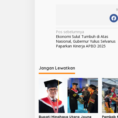
I
N
Pos sebelumnya
Ekonomi Sulut Tumbuh di Atas
a
Nasional, Gubernur Yulius Selvanus
v
Paparkan Kinerja APBD 2025
i
g
Jangan Lewatkan
a
s
i
p
o
s
Bupati Minahasa Utara Joune
Pemkab M