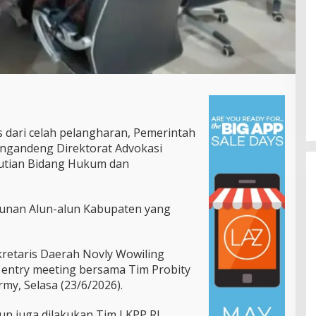
dari celah pelangharan, Pemerintah
ngandeng Direktorat Advokasi
utian Bidang Hukum dan
.
gunan Alun-alun Kabupaten yang
kretaris Daerah Novly Wowiling
Gubernur Yulius Selvanus Perkuat
ntry meeting bersama Tim Probity
Layanan Kesehatan Sulut,
my, Selasa (23/6/2026).
Resmikan Unit Hemodialisis dan
Di Pemprov Sulut
|
Juli 12, 2026
Dorong RSUD Bitung Naik Tipe C
un juga dilakukan Tim LKPP RI