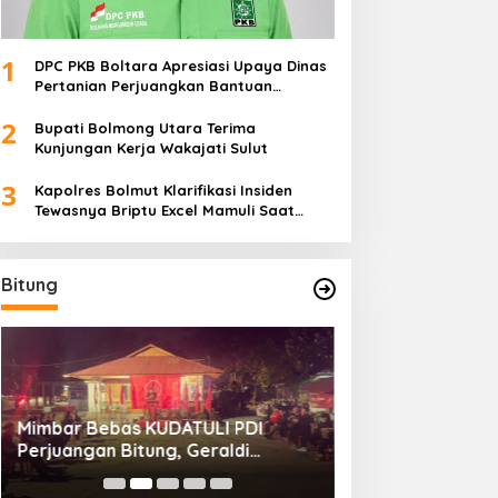
1
DPC PKB Boltara Apresiasi Upaya Dinas
Pertanian Perjuangkan Bantuan
Alsintan
2
Bupati Bolmong Utara Terima
Kunjungan Kerja Wakajati Sulut
3
Kapolres Bolmut Klarifikasi Insiden
Tewasnya Briptu Excel Mamuli Saat
Bertugas
Bitung
Mimbar Bebas KUDATULI PDI
Hengky Honandar
Perjuangan Bitung, Geraldi
Umum KONI Bitun
Mantiri: Bukan Sekedar Sejarah
Luntungan Sebu