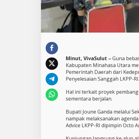
r
E
n
t
r
y
M
e
e
t
Minut, VivaSulut –
Guna bebas 
i
Kabupaten Minahasa Utara me
n
Pemerintah Daerah dari Kedep
g
K
Penyelesaian Sanggah LKPP-RI
a
w
Hal ini terkait proyek pemban
a
sementara berjalan.
l
A
Bupati Joune Ganda melalui Se
d
v
nampak melaksanakan agenda e
o
Advice LKPP-RI dipimpin Octo Ar
k
a
Kunjungan langsung ke alun al