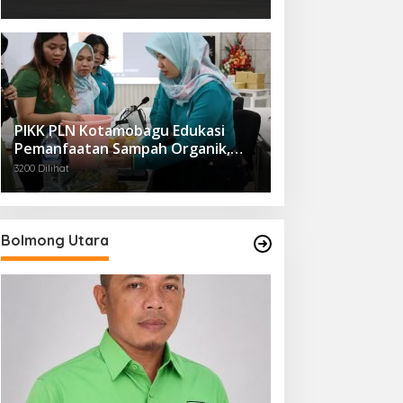
PIKK PLN Kotamobagu Edukasi
Pemanfaatan Sampah Organik,
Dorong Gaya Hidup Ramah
3200 Dilihat
Lingkungan
Bolmong Utara