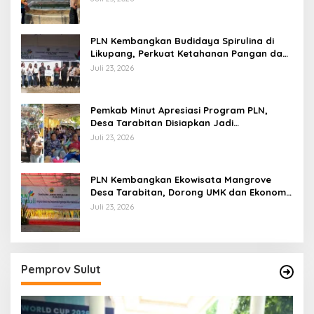
PLN Kembangkan Budidaya Spirulina di
Likupang, Perkuat Ketahanan Pangan dan
Ekonomi Masyarakat
Juli 23, 2026
Pemkab Minut Apresiasi Program PLN,
Desa Tarabitan Disiapkan Jadi
Percontohan Ekowisata Berdaya Saing
Juli 23, 2026
PLN Kembangkan Ekowisata Mangrove
Desa Tarabitan, Dorong UMK dan Ekonomi
Berkelanjutan di Likupang
Juli 23, 2026
Pemprov Sulut