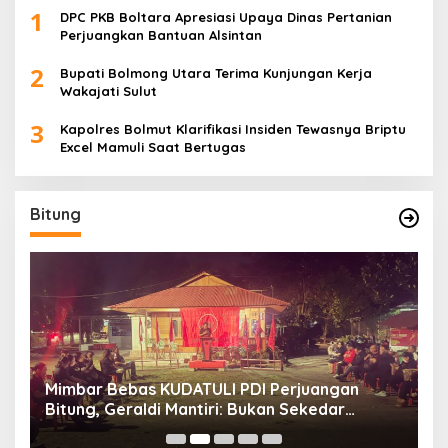
1
DPC PKB Boltara Apresiasi Upaya Dinas Pertanian
Perjuangkan Bantuan Alsintan
2
Bupati Bolmong Utara Terima Kunjungan Kerja
Wakajati Sulut
3
Kapolres Bolmut Klarifikasi Insiden Tewasnya Briptu
Excel Mamuli Saat Bertugas
Bitung
Mimbar Bebas KUDATULI PDI Perjuangan
H
Bitung, Geraldi Mantiri: Bukan Sekedar
B
Sejarah
P