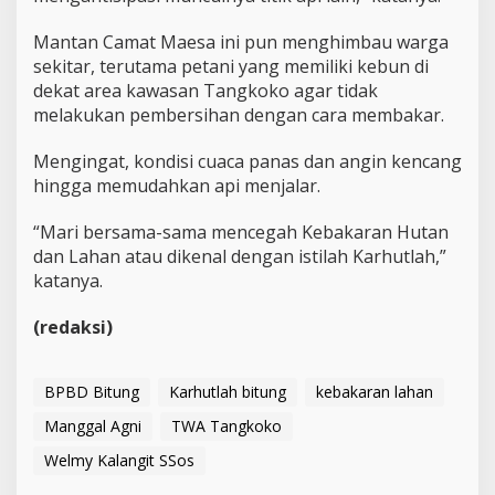
a
n
Mantan Camat Maesa ini pun menghimbau warga
I
n
sekitar, terutama petani yang memiliki kebun di
i
dekat area kawasan Tangkoko agar tidak
melakukan pembersihan dengan cara membakar.
Mengingat, kondisi cuaca panas dan angin kencang
hingga memudahkan api menjalar.
“Mari bersama-sama mencegah Kebakaran Hutan
dan Lahan atau dikenal dengan istilah Karhutlah,”
katanya.
(redaksi)
BPBD Bitung
Karhutlah bitung
kebakaran lahan
Manggal Agni
TWA Tangkoko
Welmy Kalangit SSos