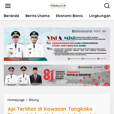
L
e
w
a
Beranda
Berita Utama
Ekonomi Bisnis
Lingkungan
t
i
k
e
k
o
n
t
e
n
Homepage
/
Bitung
A
p
Api Terlihat di Kawasan Tangkoko
i
T