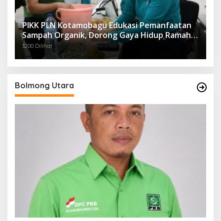
PIKK PLN Kotamobagu Edukasi Pemanfaatan
Sampah Organik, Dorong Gaya Hidup Ramah
Lingkungan
3200 Dilihat
Bolmong Utara