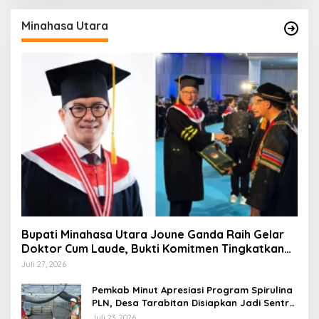
Minahasa Utara
Bupati Minahasa Utara Joune Ganda Raih Gelar
Doktor Cum Laude, Bukti Komitmen Tingkatkan
Kualitas Kepemimpinan
Juli 27, 2026
Pemkab Minut Apresiasi Program Spirulina
PLN, Desa Tarabitan Disiapkan Jadi Sentra
Pangan Berbasis Energi Bersih
Juli 23, 2026