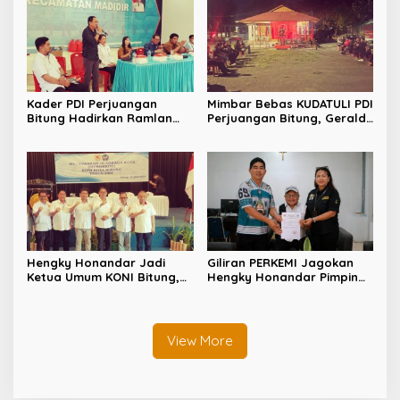
Kader PDI Perjuangan
Mimbar Bebas KUDATULI PDI
Bitung Hadirkan Ramlan
Perjuangan Bitung, Geraldi
Ifran di Reses Dapil Girian-
Mantiri: Bukan Sekedar
Mandidir
Sejarah
Hengky Honandar Jadi
Giliran PERKEMI Jagokan
Ketua Umum KONI Bitung,
Hengky Honandar Pimpin
Santy Luntungan Sebut
KONI Bitung
Nama Prabowo
View More