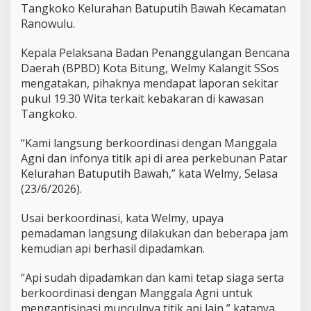
Tangkoko Kelurahan Batuputih Bawah Kecamatan
i
Ranowulu.
t
u
n
Kepala Pelaksana Badan Penanggulangan Bencana
g
Daerah (BPBD) Kota Bitung, Welmy Kalangit SSos
,
mengatakan, pihaknya mendapat laporan sekitar
W
pukul 19.30 Wita terkait kebakaran di kawasan
e
l
Tangkoko.
m
y
“Kami langsung berkoordinasi dengan Manggala
K
Agni dan infonya titik api di area perkebunan Patar
a
Kelurahan Batuputih Bawah,” kata Welmy, Selasa
l
a
(23/6/2026).
n
g
Usai berkoordinasi, kata Welmy, upaya
i
pemadaman langsung dilakukan dan beberapa jam
t
kemudian api berhasil dipadamkan.
L
a
k
“Api sudah dipadamkan dan kami tetap siaga serta
u
berkoordinasi dengan Manggala Agni untuk
k
mengantisipasi munculnya titik api lain,” katanya.