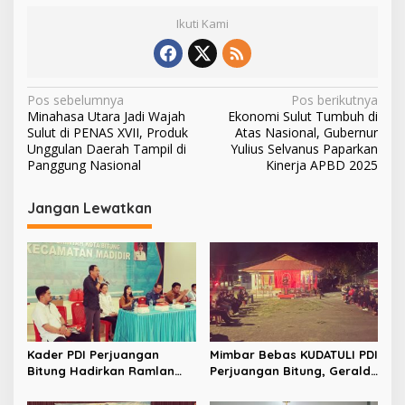
Ikuti Kami
N
Pos sebelumnya
Pos berikutnya
Minahasa Utara Jadi Wajah
Ekonomi Sulut Tumbuh di
a
Sulut di PENAS XVII, Produk
Atas Nasional, Gubernur
v
Unggulan Daerah Tampil di
Yulius Selvanus Paparkan
Panggung Nasional
Kinerja APBD 2025
i
g
Jangan Lewatkan
a
s
i
p
o
s
Kader PDI Perjuangan
Mimbar Bebas KUDATULI PDI
Bitung Hadirkan Ramlan
Perjuangan Bitung, Geraldi
Ifran di Reses Dapil Girian-
Mantiri: Bukan Sekedar
Mandidir
Sejarah