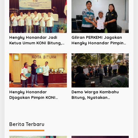
Hengky Honandar Jadi
Giliran PERKEMI Jagokan
Ketua Umum KONI Bitung,
Hengky Honandar Pimpin
Santy Luntungan Sebut
KONI Bitung
Nama Prabowo
Hengky Honandar
Demo Warga Kambahu
Dijagokan Pimpin KONI
Bitung, Nyatakan
Bitung, PSSI Nyatakan
Makawidey Bukan Kawasan
Dukungan
Militer
Berita Terbaru