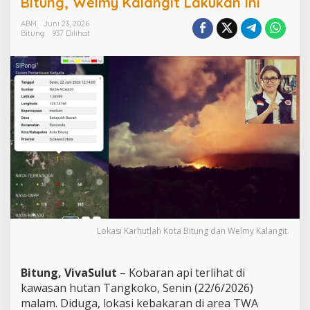
Bitung, Welmy Kalangit Lakukan Ini
e
r
ABM
Juni 23, 2026
Bitung
937 Dilihat
l
i
h
a
t
d
i
K
a
w
a
s
a
n
T
a
Lokasi Karhutlah Kota Bitung dan Welmy Kalangit.
n
g
k
Bitung, VivaSulut
– Kobaran api terlihat di
o
k
kawasan hutan Tangkoko, Senin (22/6/2026)
o
malam. Diduga, lokasi kebakaran di area TWA
B