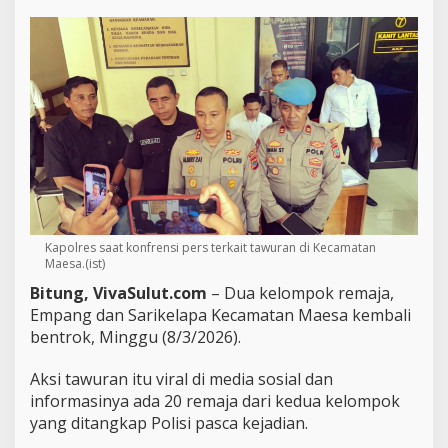
u
n
g
,
P
o
l
i
s
i
T
a
n
Kapolres saat konfrensi pers terkait tawuran di Kecamatan
g
Maesa.(ist)
k
a
Bitung, VivaSulut.com
– Dua kelompok remaja,
p
Empang dan Sarikelapa Kecamatan Maesa kembali
P
bentrok, Minggu (8/3/2026).
u
l
Aksi tawuran itu viral di media sosial dan
u
h
informasinya ada 20 remaja dari kedua kelompok
a
yang ditangkap Polisi pasca kejadian.
n