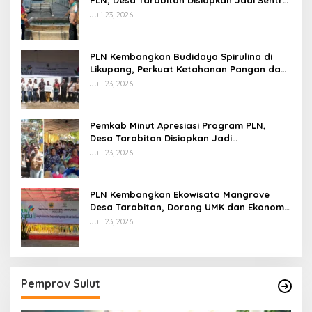
PLN, Desa Tarabitan Disiapkan Jadi Sentra
Pangan Berbasis Energi Bersih
Juli 23, 2026
PLN Kembangkan Budidaya Spirulina di
Likupang, Perkuat Ketahanan Pangan dan
Ekonomi Masyarakat
Juli 23, 2026
Pemkab Minut Apresiasi Program PLN,
Desa Tarabitan Disiapkan Jadi
Percontohan Ekowisata Berdaya Saing
Juli 23, 2026
PLN Kembangkan Ekowisata Mangrove
Desa Tarabitan, Dorong UMK dan Ekonomi
Berkelanjutan di Likupang
Juli 23, 2026
Pemprov Sulut