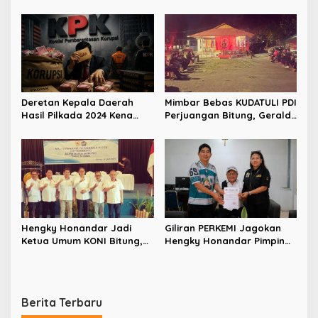
Ifran di Reses Dapil Girian-
Lingkungan Capai Ratusan
Mandidir
Triliun
Deretan Kepala Daerah
Mimbar Bebas KUDATULI PDI
Hasil Pilkada 2024 Kena
Perjuangan Bitung, Geraldi
OTT KPK
Mantiri: Bukan Sekedar
Sejarah
Hengky Honandar Jadi
Giliran PERKEMI Jagokan
Ketua Umum KONI Bitung,
Hengky Honandar Pimpin
Santy Luntungan Sebut
KONI Bitung
Nama Prabowo
Berita Terbaru