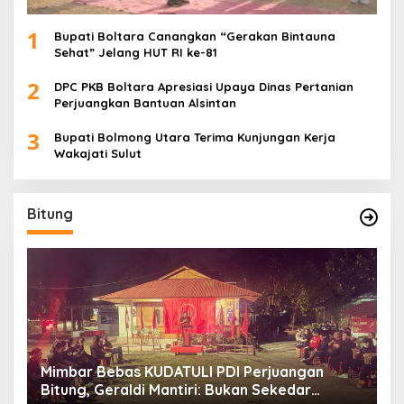
1
Bupati Boltara Canangkan “Gerakan Bintauna
Sehat” Jelang HUT RI ke-81
2
DPC PKB Boltara Apresiasi Upaya Dinas Pertanian
Perjuangkan Bantuan Alsintan
3
Bupati Bolmong Utara Terima Kunjungan Kerja
Wakajati Sulut
Bitung
Mimbar Bebas KUDATULI PDI Perjuangan
H
Bitung, Geraldi Mantiri: Bukan Sekedar
B