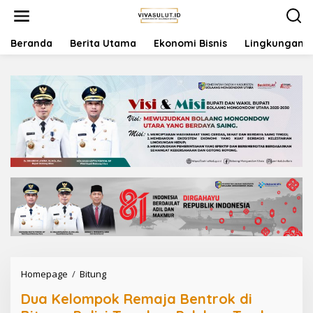
L
e
w
a
Beranda
Berita Utama
Ekonomi Bisnis
Lingkungan
t
i
k
e
k
o
n
t
e
n
Homepage
/
Bitung
D
u
Dua Kelompok Remaja Bentrok di
a
K