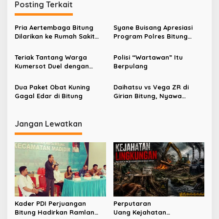
Posting Terkait
a
s
Pria Aertembaga Bitung
Syane Buisang Apresiasi
i
Dilarikan ke Rumah Sakit
Program Polres Bitung
p
Akibat Pisau Dapur
Masuk Sekolah
Teriak Tantang Warga
Polisi “Wartawan” Itu
o
Kumersot Duel dengan
Berpulang
s
Sajam, Dua Pemuda
Ditangkap Polisi
Dua Paket Obat Kuning
Daihatsu vs Vega ZR di
Gagal Edar di Bitung
Girian Bitung, Nyawa
Pengendara Motor
Melayang
Jangan Lewatkan
Kader PDI Perjuangan
Perputaran
Bitung Hadirkan Ramlan
Uang Kejahatan