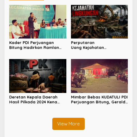
Kader PDI Perjuangan
Perputaran
Bitung Hadirkan Ramlan
Uang Kejahatan
Ifran di Reses Dapil Girian-
Lingkungan Capai Ratusan
Mandidir
Triliun
Deretan Kepala Daerah
Mimbar Bebas KUDATULI PDI
Hasil Pilkada 2024 Kena
Perjuangan Bitung, Geraldi
OTT KPK
Mantiri: Bukan Sekedar
Sejarah
View More