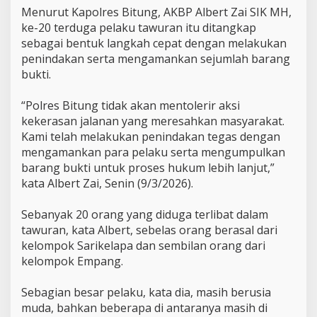
T
Menurut Kapolres Bitung, AKBP Albert Zai SIK MH,
e
ke-20 terduga pelaku tawuran itu ditangkap
r
d
sebagai bentuk langkah cepat dengan melakukan
u
penindakan serta mengamankan sejumlah barang
g
bukti.
a
P
e
‎“Polres Bitung tidak akan mentolerir aksi
l
kekerasan jalanan yang meresahkan masyarakat.
a
Kami telah melakukan penindakan tegas dengan
k
mengamankan para pelaku serta mengumpulkan
u
barang bukti untuk proses hukum lebih lanjut,”
kata Albert Zai, Senin (9/3/2026).
‎Sebanyak 20 orang yang diduga terlibat dalam
tawuran, kata Albert, sebelas orang berasal dari
kelompok Sarikelapa dan sembilan orang dari
kelompok Empang.
‎Sebagian besar pelaku, kata dia, masih berusia
muda, bahkan beberapa di antaranya masih di