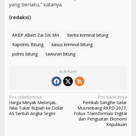
yang berlaku,” katanya.
(redaksi)
AKBP Albert Zai SIK MH
berita kriminal bitung
Kapolres Bitung
kasus kriminal bitung
polres bitung
tawuran bitung
Ikuti Kami
N
Pos sebelumnya
Pos berikutnya
Harga Minyak Melonjak,
Pemkab Sangihe Gelar
a
Nilai Tukar Rupiah ke Dollar
Musrenbang RKPD 2027,
v
AS Sentuh Angka Segini
Fokus Transformasi Digital
dan Penguatan Ekonomi
i
Kepulauan
g