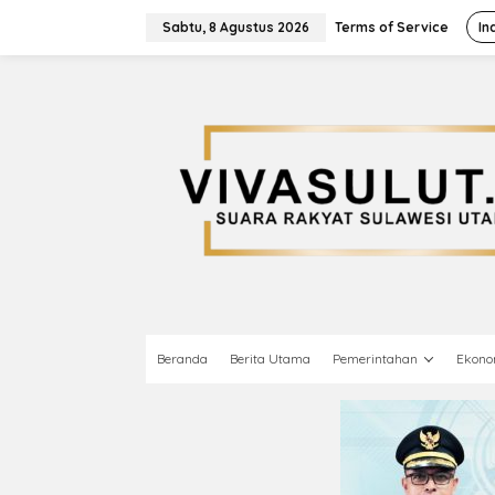
L
e
Sabtu, 8 Agustus 2026
Terms of Service
In
w
a
t
i
k
e
k
o
n
t
e
n
Beranda
Berita Utama
Pemerintahan
Ekono