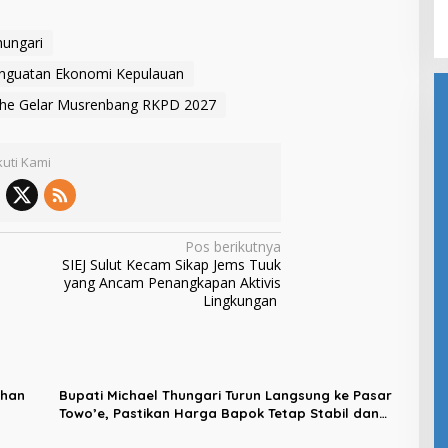
Dapil Girian-Mandidir
hungari
enguatan Ekonomi Kepulauan
he Gelar Musrenbang RKPD 2027
kuti Kami
Pos berikutnya
SIEJ Sulut Kecam Sikap Jems Tuuk
yang Ancam Penangkapan Aktivis
Lingkungan
uhan
Bupati Michael Thungari Turun Langsung ke Pasar
Towo’e, Pastikan Harga Bapok Tetap Stabil dan
Resmikan Kios Pangan Awu