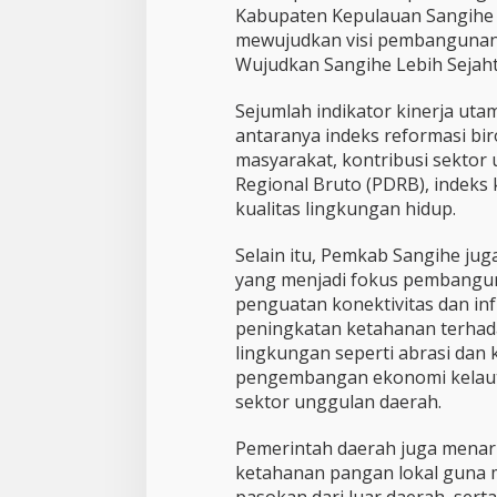
n
Kabupaten Kepulauan Sangihe
o
mewujudkan visi pembangunan 
m
Wujudkan Sangihe Lebih Sejaht
i
K
e
Sejumlah indikator kinerja uta
p
antaranya indeks reformasi bi
u
masyarakat, kontribusi sektor
l
Regional Bruto (PDRB), indeks 
a
u
kualitas lingkungan hidup.
a
n
Selain itu, Pemkab Sangihe jug
yang menjadi fokus pembangun
penguatan konektivitas dan inf
peningkatan ketahanan terhada
lingkungan seperti abrasi dan k
pengembangan ekonomi kelaut
sektor unggulan daerah.
Pemerintah daerah juga menar
ketahanan pangan lokal guna