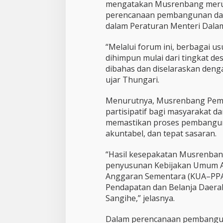
a
mengatakan Musrenbang merup
s
perencanaan pembangunan da
i
dalam Peraturan Menteri Dala
D
i
g
“Melalui forum ini, berbagai 
i
dihimpun mulai dari tingkat d
t
dibahas dan diselaraskan deng
a
ujar Thungari.
l
d
a
Menurutnya, Musrenbang Pemk
n
partisipatif bagi masyarakat 
P
memastikan proses pembanguna
e
akuntabel, dan tepat sasaran.
n
g
u
“Hasil kesepakatan Musrenban
a
penyusunan Kebijakan Umum An
t
Anggaran Sementara (KUA–PPA
a
Pendapatan dan Belanja Daera
n
Sangihe,” jelasnya.
E
k
o
Dalam perencanaan pembangun