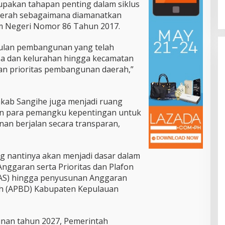
Di Pemprov Sulut
|
Juli 12, 2026
akan tahapan penting dalam siklus
Dorong RSUD Bitung Naik Tipe C
erah sebagaimana diamanatkan
m Negeri Nomor 86 Tahun 2017.
usulan pembangunan yang telah
esa dan kelurahan hingga kecamatan
an prioritas pembangunan daerah,”
ab Sangihe juga menjadi ruang
dan para pemangku kepentingan untuk
n berjalan secara transparan,
g nantinya akan menjadi dasar dalam
ggaran serta Prioritas dan Plafon
S) hingga penyusunan Anggaran
h (APBD) Kabupaten Kepulauan
an tahun 2027, Pemerintah