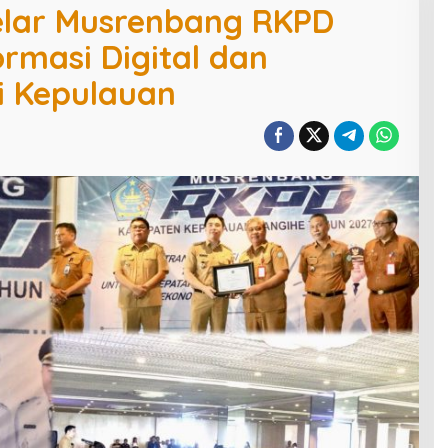
lar Musrenbang RKPD
rmasi Digital dan
 Kepulauan