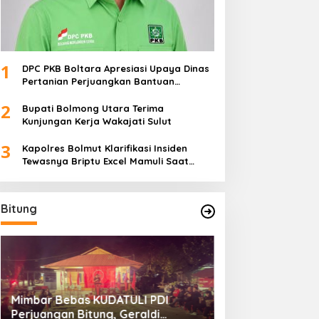
1
DPC PKB Boltara Apresiasi Upaya Dinas
Pertanian Perjuangkan Bantuan
Alsintan
2
Bupati Bolmong Utara Terima
Kunjungan Kerja Wakajati Sulut
3
Kapolres Bolmut Klarifikasi Insiden
Tewasnya Briptu Excel Mamuli Saat
Bertugas
Bitung
Mimbar Bebas KUDATULI PDI
Hengky Honandar
Perjuangan Bitung, Geraldi
Umum KONI Bitun