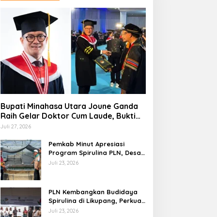
Bupati Minahasa Utara Joune Ganda
Raih Gelar Doktor Cum Laude, Bukti
Komitmen Tingkatkan Kualitas
Juli 27, 2026
Kepemimpinan
Pemkab Minut Apresiasi
Program Spirulina PLN, Desa
Tarabitan Disiapkan Jadi
Juli 23, 2026
Sentra Pangan Berbasis
Energi Bersih
PLN Kembangkan Budidaya
Spirulina di Likupang, Perkuat
Ketahanan Pangan dan
Juli 23, 2026