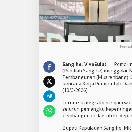
g
R
K
P
D
2
0
2
Pemkab
7
,
F
o
Sangihe, VivaSulut —
Pemerin
k
(Pemkab Sangihe) menggelar 
u
Pembangunan (Musrenbang) K
s
Rencana Kerja Pemerintah Dae
T
(10/3/2026).
r
a
n
Forum strategis ini menjadi w
s
seluruh pemangku kepentingan
f
pembangunan daerah ke depan
o
r
m
Bupati Kepulauan Sangihe, Mi