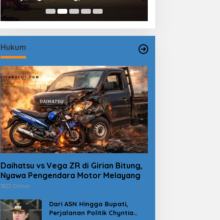
Mantiri: Bukan Sekedar Sejarah
Luntungan Sebu
Hukum
Daihatsu vs Vega ZR di Girian Bitung,
Nyawa Pengendara Motor Melayang
3822 Dilihat
Dari ASN Hingga Bupati,
Perjalanan Politik Chyntia