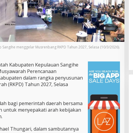
 Sangihe menggelar Musrenbang RKPD Tahun 2027, Selasa (10/3/2026).
tah Kabupaten Kepulauan Sangihe
Musyawarah Perencanaan
abupaten dalam rangka penyusunan
rah (RKPD) Tahun 2027, Selasa
adah bagi pemerintah daerah bersama
 untuk menyepakati arah kebijakan
.
Gubernur Yulius Selvanus Perkuat
Layanan Kesehatan Sulut,
chael Thungari, dalam sambutannya
Resmikan Unit Hemodialisis dan