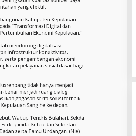
a peningkatan kualitas sumber daya
ntahan yang efektif.
embangunan Kabupaten Kepulauan
pada “Transformasi Digital dan
n Pertumbuhan Ekonomi Kepulauan.”
tah mendorong digitalisasi
n infrastruktur konektivitas,
ur, serta pengembangan ekonomi
ingkatan pelayanan sosial dasar bagi
usrenbang tidak hanya menjadi
ar-benar menjadi ruang dialog
lkan gagasan serta solusi terbaik
Kepulauan Sangihe ke depan.
sebut, Wabup Tendris Bulahari, Sekda
 Forkopimda, Ketua dan Sekretari
Kader PDI Perjuangan Bitung
/Badan serta Tamu Undangan. (Nie)
Hadirkan Ramlan Ifran di Reses