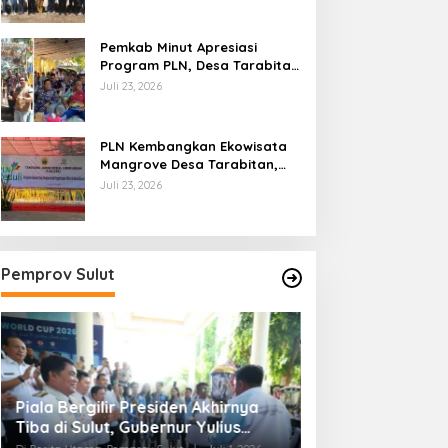
Ekonomi Masyarakat
Pemkab Minut Apresiasi
Program PLN, Desa Tarabitan
Disiapkan Jadi Percontohan
Juli 23, 2026
Ekowisata Berdaya Saing
PLN Kembangkan Ekowisata
Mangrove Desa Tarabitan,
Dorong UMK dan Ekonomi
Juli 23, 2026
Berkelanjutan di Likupang
Pemprov Sulut
Piala Bergilir Presiden Akhirnya
Pemprov Sulut d
Tiba di Sulut, Gubernur Yulius
Bersinergi Kawa
Selvanus: Ini Kemenangan Seluruh
2026