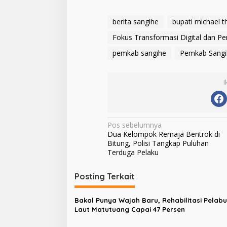
berita sangihe
bupati michael t
Fokus Transformasi Digital dan P
pemkab sangihe
Pemkab Sangi
I
N
Pos sebelumnya
Dua Kelompok Remaja Bentrok di
a
Bitung, Polisi Tangkap Puluhan
v
Terduga Pelaku
i
Posting Terkait
g
a
Bakal Punya Wajah Baru, Rehabilitasi Pelab
s
Laut Matutuang Capai 47 Persen
i