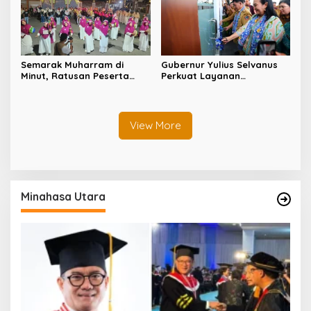
Semarak Muharram di
Gubernur Yulius Selvanus
Minut, Ratusan Peserta
Perkuat Layanan
Ramaikan Gebyar Tabtu
Kesehatan Sulut, Resmikan
Pererat Silaturahmi Umat
Unit Hemodialisis dan
Dorong RSUD Bitung Naik
Tipe C
View More
Minahasa Utara