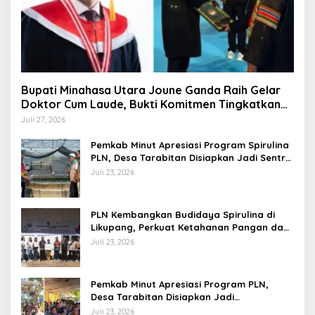
Bupati Minahasa Utara Joune Ganda Raih Gelar
Doktor Cum Laude, Bukti Komitmen Tingkatkan
Kualitas Kepemimpinan
Juli 27, 2026
Pemkab Minut Apresiasi Program Spirulina
PLN, Desa Tarabitan Disiapkan Jadi Sentra
Pangan Berbasis Energi Bersih
Juli 23, 2026
PLN Kembangkan Budidaya Spirulina di
Likupang, Perkuat Ketahanan Pangan dan
Ekonomi Masyarakat
Juli 23, 2026
Pemkab Minut Apresiasi Program PLN,
Desa Tarabitan Disiapkan Jadi
Percontohan Ekowisata Berdaya Saing
Juli 23, 2026