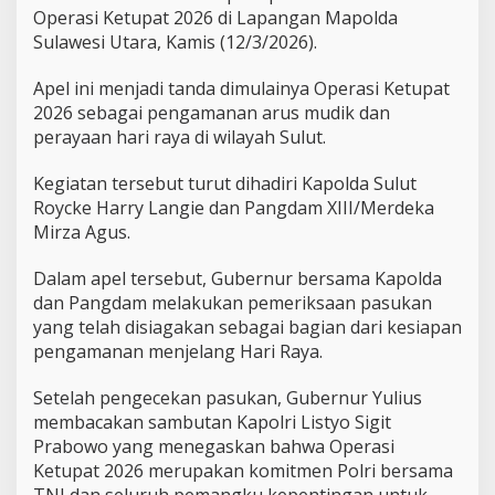
p
Operasi Ketupat 2026 di Lapangan Mapolda
e
Sulawesi Utara, Kamis (12/3/2026).
l
O
p
Apel ini menjadi tanda dimulainya Operasi Ketupat
e
2026 sebagai pengamanan arus mudik dan
r
perayaan hari raya di wilayah Sulut.
a
s
Kegiatan tersebut turut dihadiri Kapolda Sulut
i
K
Roycke Harry Langie dan Pangdam XIII/Merdeka
e
Mirza Agus.
t
u
Dalam apel tersebut, Gubernur bersama Kapolda
p
dan Pangdam melakukan pemeriksaan pasukan
a
t
yang telah disiagakan sebagai bagian dari kesiapan
2
pengamanan menjelang Hari Raya.
0
2
Setelah pengecekan pasukan, Gubernur Yulius
6
membacakan sambutan Kapolri Listyo Sigit
,
P
Prabowo yang menegaskan bahwa Operasi
e
Ketupat 2026 merupakan komitmen Polri bersama
n
TNI dan seluruh pemangku kepentingan untuk