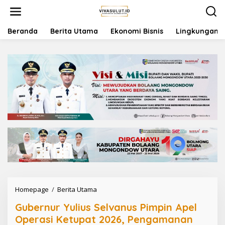
L
e
w
a
Beranda
Berita Utama
Ekonomi Bisnis
Lingkungan
t
i
k
e
k
o
n
t
e
n
Homepage
/
Berita Utama
G
u
Gubernur Yulius Selvanus Pimpin Apel
b
e
Operasi Ketupat 2026, Pengamanan