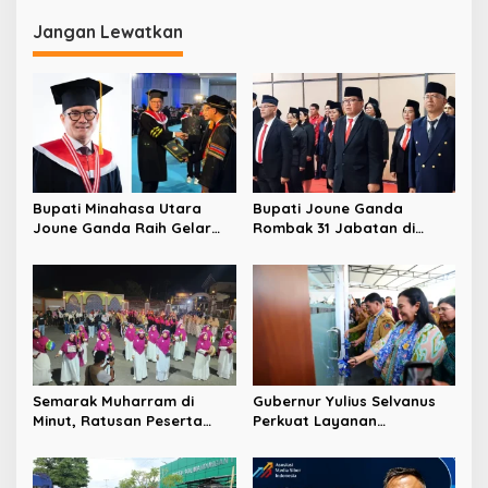
Harapan Hidup Tertinggi di
Kinerja APBD 2025
Sulawesi
Jangan Lewatkan
Bupati Minahasa Utara
Bupati Joune Ganda
Joune Ganda Raih Gelar
Rombak 31 Jabatan di
Doktor Cum Laude, Bukti
Pemkab Minut, Styvi
Komitmen Tingkatkan
Watupongoh Pimpin
Kualitas Kepemimpinan
Diskominfosan
Semarak Muharram di
Gubernur Yulius Selvanus
Minut, Ratusan Peserta
Perkuat Layanan
Ramaikan Gebyar Tabtu
Kesehatan Sulut, Resmikan
Pererat Silaturahmi Umat
Unit Hemodialisis dan
Dorong RSUD Bitung Naik