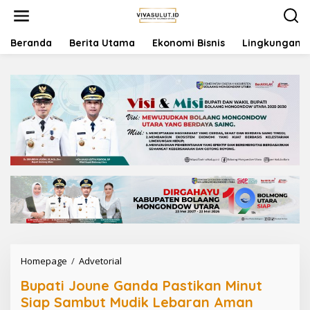
L
e
w
a
Beranda
Berita Utama
Ekonomi Bisnis
Lingkungan
t
i
k
e
k
o
n
t
e
n
Homepage
/
Advetorial
B
u
Bupati Joune Ganda Pastikan Minut
p
a
Siap Sambut Mudik Lebaran Aman