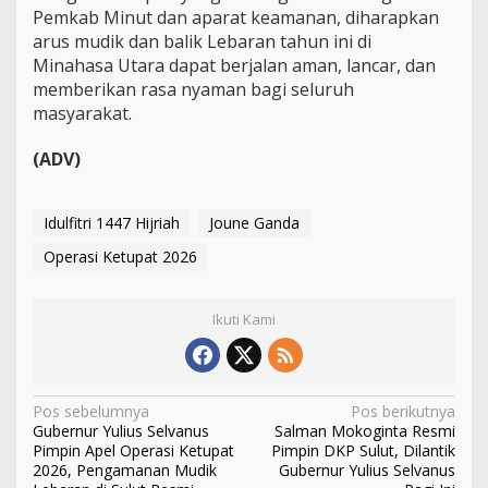
Pemkab Minut dan aparat keamanan, diharapkan
arus mudik dan balik Lebaran tahun ini di
Minahasa Utara dapat berjalan aman, lancar, dan
memberikan rasa nyaman bagi seluruh
masyarakat.
(ADV)
Idulfitri 1447 Hijriah
Joune Ganda
Operasi Ketupat 2026
Ikuti Kami
N
Pos sebelumnya
Pos berikutnya
Gubernur Yulius Selvanus
Salman Mokoginta Resmi
a
Pimpin Apel Operasi Ketupat
Pimpin DKP Sulut, Dilantik
v
2026, Pengamanan Mudik
Gubernur Yulius Selvanus