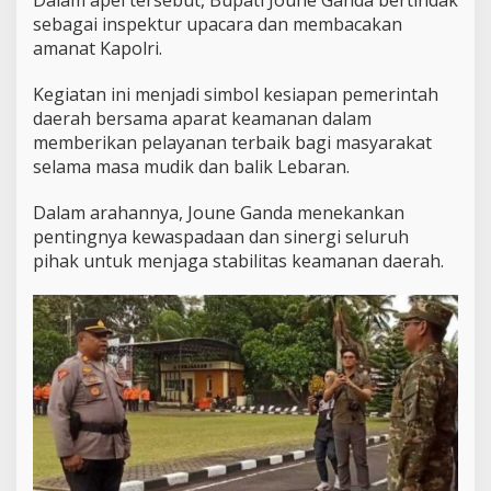
n
sebagai inspektur upacara dan membacakan
L
e
amanat Kapolri.
w
a
Kegiatan ini menjadi simbol kesiapan pemerintah
t
daerah bersama aparat keamanan dalam
O
memberikan pelayanan terbaik bagi masyarakat
p
e
selama masa mudik dan balik Lebaran.
r
a
Dalam arahannya, Joune Ganda menekankan
s
pentingnya kewaspadaan dan sinergi seluruh
i
pihak untuk menjaga stabilitas keamanan daerah.
K
e
t
u
p
a
t
2
0
2
6