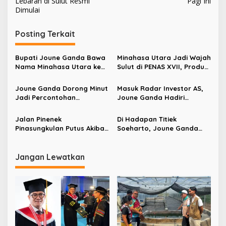
Lebaran di Sulut Resmi
Pagi Ini
i
Dimulai
g
Posting Terkait
a
s
Bupati Joune Ganda Bawa
Minahasa Utara Jadi Wajah
i
Nama Minahasa Utara ke
Sulut di PENAS XVII, Produk
p
Panggung Dunia, Paparkan
Unggulan Daerah Tampil di
Strategi Pencegahan
Panggung Nasional
Joune Ganda Dorong Minut
Masuk Radar Investor AS,
o
Konflik di Kongres UCLG
Jadi Percontohan
Joune Ganda Hadiri
Maroko
s
Pengelolaan Sampah
Resepsi Diplomatik 250
Kepulauan Berbasis
Tahun Kemerdekaan
Jalan Pinenek
Di Hadapan Titiek
Ekowisata
Amerika Serikat
Pinasungkulan Putus Akibat
Soeharto, Joune Ganda
Longsor, BPBD Minut Imbau
Tunjukkan Kekuatan UMKM
Warga Cari Jalur Alternatif
Minahasa Utara
Jangan Lewatkan