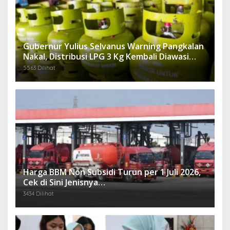
Gubernur Yulius Selvanus Warning Pangkalan
Nakal, Distribusi LPG 3 Kg Kembali Diawasi
Ketat
5563 Dilihat
Harga BBM Non Subsidi Turun per 1 Juli 2026,
Cek di Sini Jenisnya…
3434 Dilihat