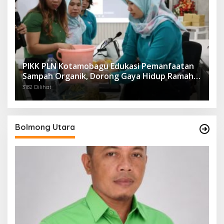
PIKK PLN Kotamobagu Edukasi Pemanfaatan
Sampah Organik, Dorong Gaya Hidup Ramah
Lingkungan
3182 Dilihat
Bolmong Utara