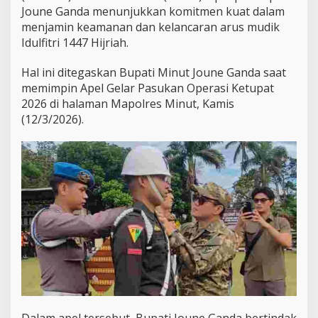
S
Joune Ganda menunjukkan komitmen kuat dalam
i
menjamin keamanan dan kelancaran arus mudik
a
p
Idulfitri 1447 Hijriah.
S
a
Hal ini ditegaskan Bupati Minut Joune Ganda saat
m
memimpin Apel Gelar Pasukan Operasi Ketupat
b
2026 di halaman Mapolres Minut, Kamis
u
t
(12/3/2026).
M
u
d
i
k
L
e
b
a
r
a
n
A
m
a
Dalam apel tersebut, Bupati Joune Ganda bertindak