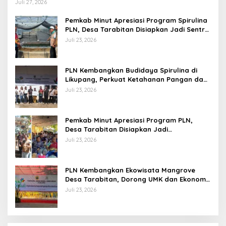
Kualitas Kepemimpinan
Juli 27, 2026
Pemkab Minut Apresiasi Program Spirulina
PLN, Desa Tarabitan Disiapkan Jadi Sentra
Pangan Berbasis Energi Bersih
Juli 23, 2026
PLN Kembangkan Budidaya Spirulina di
Likupang, Perkuat Ketahanan Pangan dan
Ekonomi Masyarakat
Juli 23, 2026
Pemkab Minut Apresiasi Program PLN,
Desa Tarabitan Disiapkan Jadi
Percontohan Ekowisata Berdaya Saing
Juli 23, 2026
PLN Kembangkan Ekowisata Mangrove
Desa Tarabitan, Dorong UMK dan Ekonomi
Berkelanjutan di Likupang
Juli 23, 2026