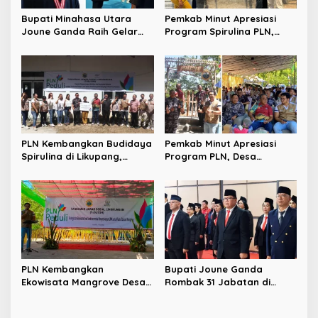
Bupati Minahasa Utara
Pemkab Minut Apresiasi
Joune Ganda Raih Gelar
Program Spirulina PLN,
Doktor Cum Laude, Bukti
Desa Tarabitan Disiapkan
Komitmen Tingkatkan
Jadi Sentra Pangan
Kualitas Kepemimpinan
Berbasis Energi Bersih
PLN Kembangkan Budidaya
Pemkab Minut Apresiasi
Spirulina di Likupang,
Program PLN, Desa
Perkuat Ketahanan Pangan
Tarabitan Disiapkan Jadi
dan Ekonomi Masyarakat
Percontohan Ekowisata
Berdaya Saing
PLN Kembangkan
Bupati Joune Ganda
Ekowisata Mangrove Desa
Rombak 31 Jabatan di
Tarabitan, Dorong UMK dan
Pemkab Minut, Styvi
Ekonomi Berkelanjutan di
Watupongoh Pimpin