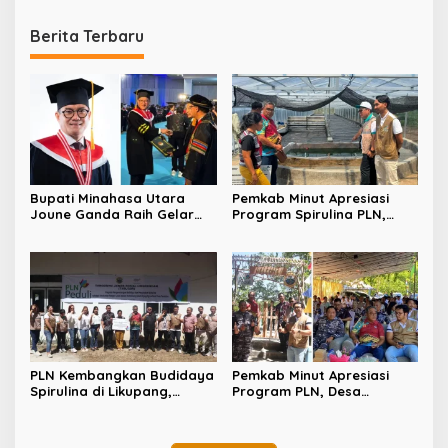
Likupang
Diskominfosan
Berita Terbaru
Bupati Minahasa Utara
Pemkab Minut Apresiasi
Joune Ganda Raih Gelar
Program Spirulina PLN,
Doktor Cum Laude, Bukti
Desa Tarabitan Disiapkan
Komitmen Tingkatkan
Jadi Sentra Pangan
Kualitas Kepemimpinan
Berbasis Energi Bersih
PLN Kembangkan Budidaya
Pemkab Minut Apresiasi
Spirulina di Likupang,
Program PLN, Desa
Perkuat Ketahanan Pangan
Tarabitan Disiapkan Jadi
dan Ekonomi Masyarakat
Percontohan Ekowisata
Berdaya Saing