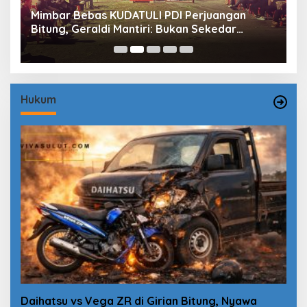
Mimbar Bebas KUDATULI PDI Perjuangan
H
Bitung, Geraldi Mantiri: Bukan Sekedar
B
Sejarah
P
Hukum
Daihatsu vs Vega ZR di Girian Bitung, Nyawa