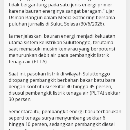
g
tidak bergantung pada satu jenis energi primer
o
karena bauran energinya sangat beragam,” ujar
T
e
Usman Bangun dalam Media Gathering bersama
t
puluhan jurnalis di Sulut, Selasa (30/6/2026).
a
p
Ia menjelaskan, bauran energi menjadi kekuatan
A
utama sistem kelistrikan Suluttenggo, terutama
n
d
saat memasuki musim kemarau yang berpotensi
a
menurunkan debit air pada pembangkit listrik
l
tenaga air (PLTA).
Saat ini, pasokan listrik di wilayah Suluttenggo
ditopang pembangkit berbahan bakar batu bara
dengan kontribusi sekitar 40 hingga 45 persen,
disusul pembangkit listrik tenaga air (PLTA) sekitar
30 persen.
Sementara itu, pembangkit energi baru terbarukan
seperti tenaga surya menyumbang sekitar 6
hingga 10 persen, sedangkan pembangkit diesel