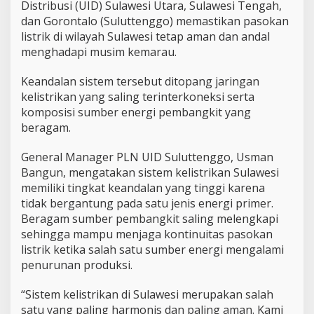
Distribusi (UID) Sulawesi Utara, Sulawesi Tengah,
n
dan Gorontalo (Suluttenggo) memastikan pasokan
P
listrik di wilayah Sulawesi tetap aman dan andal
a
s
menghadapi musim kemarau.
o
k
Keandalan sistem tersebut ditopang jaringan
a
kelistrikan yang saling terinterkoneksi serta
n
komposisi sumber energi pembangkit yang
L
i
beragam.
s
t
General Manager PLN UID Suluttenggo, Usman
r
Bangun, mengatakan sistem kelistrikan Sulawesi
i
memiliki tingkat keandalan yang tinggi karena
k
S
tidak bergantung pada satu jenis energi primer.
u
Beragam sumber pembangkit saling melengkapi
l
sehingga mampu menjaga kontinuitas pasokan
u
listrik ketika salah satu sumber energi mengalami
t
penurunan produksi.
t
e
n
“Sistem kelistrikan di Sulawesi merupakan salah
g
satu yang paling harmonis dan paling aman. Kami