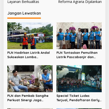
v
Layanan Berkualitas
Reforma Agraria Dijalankan
i
Jangan Lewatkan
g
a
s
i
p
o
PLN Hadirkan Listrik Andal
PLN Tuntaskan Pemulihan
s
Sukseskan Lomba
Listrik Pascabanjir dan
Masamper “Oikumene
Longsor di Tamako,
Bermazmur” di Sangihe
Kolaborasi dengan Pemkab
Jadi Kunci
PLN dan Pemkab Sangihe
Special Ticket Ludes
Perkuat Sinergi Jaga
Terjual, Pendaftaran Early
Keandalan Listrik di
Bird PLN Electric Run 2026
Wilayah Kepulauan
Dibuka Besok