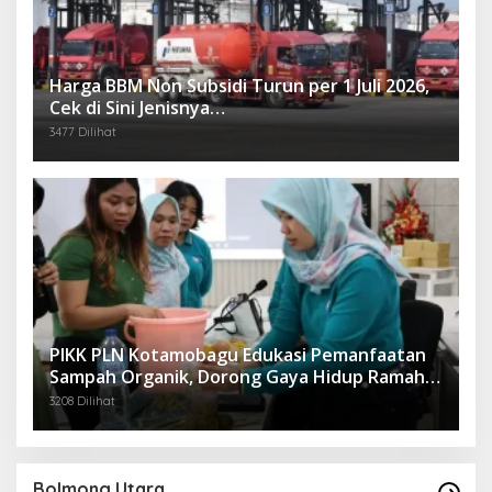
Harga BBM Non Subsidi Turun per 1 Juli 2026,
Cek di Sini Jenisnya…
3477 Dilihat
PIKK PLN Kotamobagu Edukasi Pemanfaatan
Sampah Organik, Dorong Gaya Hidup Ramah
Lingkungan
3208 Dilihat
Bolmong Utara