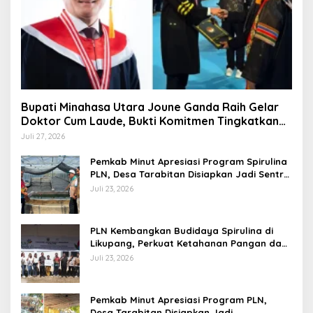
Bupati Minahasa Utara Joune Ganda Raih Gelar
Doktor Cum Laude, Bukti Komitmen Tingkatkan
Kualitas Kepemimpinan
Juli 27, 2026
Pemkab Minut Apresiasi Program Spirulina
PLN, Desa Tarabitan Disiapkan Jadi Sentra
Pangan Berbasis Energi Bersih
Juli 23, 2026
PLN Kembangkan Budidaya Spirulina di
Likupang, Perkuat Ketahanan Pangan dan
Ekonomi Masyarakat
Juli 23, 2026
Pemkab Minut Apresiasi Program PLN,
Desa Tarabitan Disiapkan Jadi