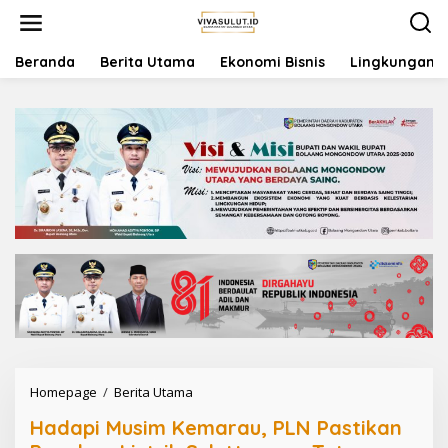
L
e
w
a
Beranda
Berita Utama
Ekonomi Bisnis
Lingkungan
t
i
k
e
k
o
n
t
e
n
Homepage
/
Berita Utama
H
a
Hadapi Musim Kemarau, PLN Pastikan
d
a