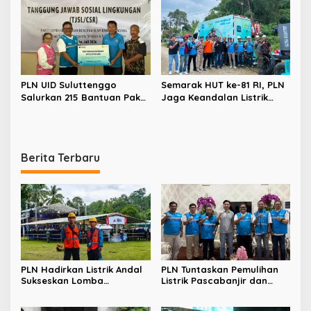
PLN UID Suluttenggo
Semarak HUT ke-81 RI, PLN
Salurkan 215 Bantuan Paket
Jaga Keandalan Listrik
Sembako dan Jamin
Sukseskan Rangkaian
Keandalan Kelistrikan
Kegiatan PIKI – UNKRIT di
Pasca Bencana di Tamako
Tentena
Berita Terbaru
PLN Hadirkan Listrik Andal
PLN Tuntaskan Pemulihan
Sukseskan Lomba
Listrik Pascabanjir dan
Masamper “Oikumene
Longsor di Tamako,
Bermazmur” di Sangihe
Kolaborasi dengan Pemkab