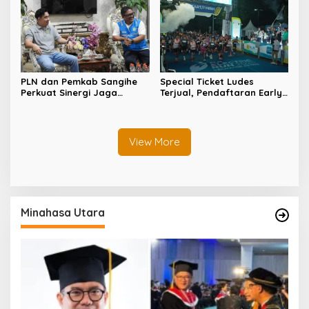
Jadi Kunci
PLN dan Pemkab Sangihe
Special Ticket Ludes
Perkuat Sinergi Jaga
Terjual, Pendaftaran Early
Keandalan Listrik di
Bird PLN Electric Run 2026
Wilayah Kepulauan
Dibuka Besok
View More
Minahasa Utara