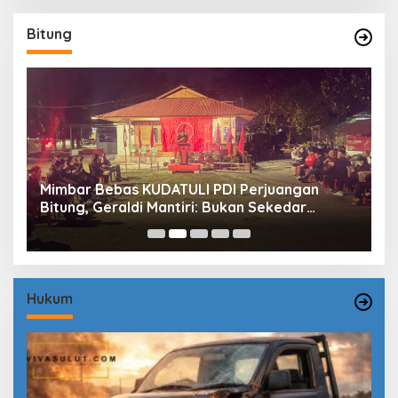
Bitung
Mimbar Bebas KUDATULI PDI Perjuangan
H
Bitung, Geraldi Mantiri: Bukan Sekedar
B
Sejarah
P
Hukum