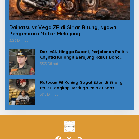
Daihatsu vs Vega ZR di Girian Bitung, Nyawa
Pengendara Motor Melayang
3826 Dilihat
Dari ASN Hingga Bupati, Perjalanan Politik
Chyntia Kalangit Berujung Kasus Dana
Erupsi Gunung Ruang
3803 Dilihat
Ratusan Pil Kuning Gagal Edar di Bitung,
Polisi Tangkap Terduga Pelaku Saat
Jemput Paket
3618 Dilihat