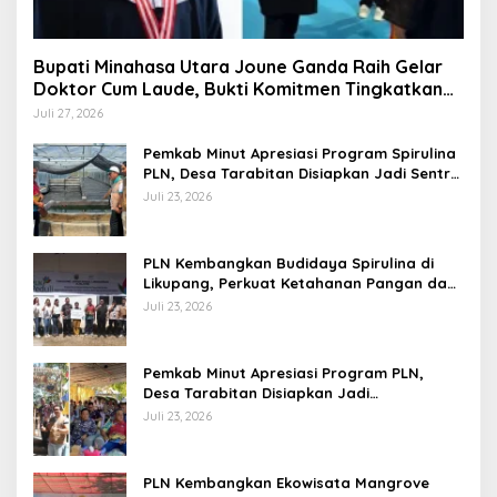
Bupati Minahasa Utara Joune Ganda Raih Gelar
Doktor Cum Laude, Bukti Komitmen Tingkatkan
Kualitas Kepemimpinan
Juli 27, 2026
Pemkab Minut Apresiasi Program Spirulina
PLN, Desa Tarabitan Disiapkan Jadi Sentra
Pangan Berbasis Energi Bersih
Juli 23, 2026
PLN Kembangkan Budidaya Spirulina di
Likupang, Perkuat Ketahanan Pangan dan
Ekonomi Masyarakat
Juli 23, 2026
Pemkab Minut Apresiasi Program PLN,
Desa Tarabitan Disiapkan Jadi
Percontohan Ekowisata Berdaya Saing
Juli 23, 2026
PLN Kembangkan Ekowisata Mangrove