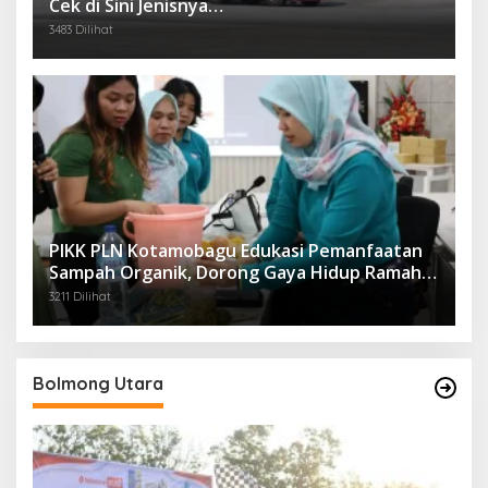
Cek di Sini Jenisnya…
3483 Dilihat
PIKK PLN Kotamobagu Edukasi Pemanfaatan
Sampah Organik, Dorong Gaya Hidup Ramah
Lingkungan
3211 Dilihat
Bolmong Utara