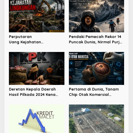
Perputaran
Pendaki Pemecah Rekor 14
Uang Kejahatan
Puncak Dunia, Nirmal Purja
Lingkungan Capai Ratusan
Tewas di Broad Peak
Triliun
Deretan Kepala Daerah
Pertama di Dunia, Tanam
Hasil Pilkada 2024 Kena
Chip Otak Komersial
OTT KPK
Berhasil Dilakukan China