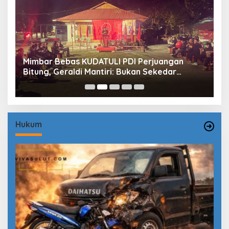
Mimbar Bebas KUDATULI PDI Perjuangan
H
Bitung, Geraldi Mantiri: Bukan Sekedar
B
Sejarah
P
Hukum