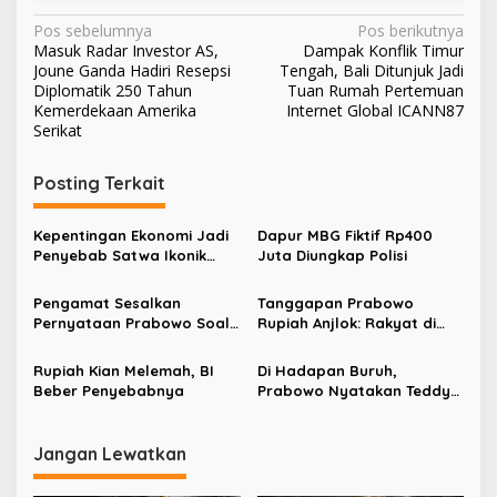
N
Pos sebelumnya
Pos berikutnya
Masuk Radar Investor AS,
Dampak Konflik Timur
a
Joune Ganda Hadiri Resepsi
Tengah, Bali Ditunjuk Jadi
v
Diplomatik 250 Tahun
Tuan Rumah Pertemuan
Kemerdekaan Amerika
Internet Global ICANN87
i
Serikat
g
Posting Terkait
a
s
Kepentingan Ekonomi Jadi
Dapur MBG Fiktif Rp400
i
Penyebab Satwa Ikonik
Juta Diungkap Polisi
p
Sumatra Mati
Pengamat Sesalkan
Tanggapan Prabowo
o
Pernyataan Prabowo Soal
Rupiah Anjlok: Rakyat di
s
Rupiah Anjlok, Ini Dampak
Desa Enggak Pakai Dolar
Dolar Bagi Masyarakat
Kok
Rupiah Kian Melemah, BI
Di Hadapan Buruh,
Desa
Beber Penyebabnya
Prabowo Nyatakan Teddy
Bukan Presiden
Jangan Lewatkan