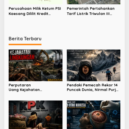
Perusahaan Milik Ketum PSI
Pemerintah Pertahankan
Kaesang Dililit Kredit
Tarif Listrik Triwulan III
Macet, Jumlahnya Tembus
2026, Jaga Daya Beli
Rp2,8 T
Masyarakat dan Dunia
Usaha
Berita Terbaru
Perputaran
Pendaki Pemecah Rekor 14
Uang Kejahatan
Puncak Dunia, Nirmal Purja
Lingkungan Capai Ratusan
Tewas di Broad Peak
Triliun