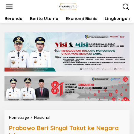
L
e
w
a
Beranda
Berita Utama
Ekonomi Bisnis
Lingkungan
t
i
k
e
k
o
n
t
e
n
Homepage
/
Nasional
P
r
Prabowo Beri Sinyal Takut ke Negara
a
b