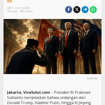
Ini
o
w
ABM
Juni 10, 2026
Nasional
382 Dilihat
o
B
e
r
i
S
i
n
y
a
l
T
a
k
u
t
Ilustrasi.
k
e
N
Jakarta, VivaSulut.com
– Presiden RI Prabowo
e
g
Subianto menjelaskan bahwa undangan dari
a
Donald Trump, Vladimir Putin, hingga Xi Jinping
r