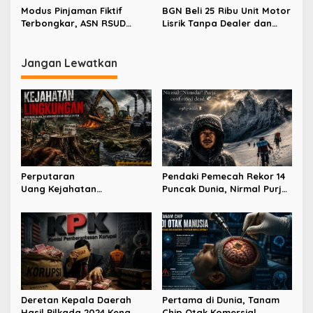
o
Kasus Dugaan Korupsi
Modus Pinjaman Fiktif
BGN Beli 25 Ribu Unit Motor
s
Proyek MBG
Terbongkar, ASN RSUD
Lisrik Tanpa Dealer dan
Manado Dilaporkan ke
Bengkel di Daerah
Polda Sulut
Jangan Lewatkan
Perputaran
Pendaki Pemecah Rekor 14
Uang Kejahatan
Puncak Dunia, Nirmal Purja
Lingkungan Capai Ratusan
Tewas di Broad Peak
Triliun
Deretan Kepala Daerah
Pertama di Dunia, Tanam
Hasil Pilkada 2024 Kena
Chip Otak Komersial