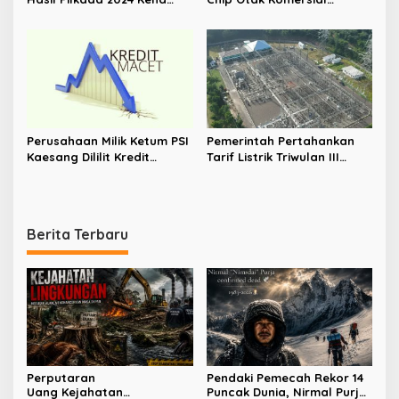
OTT KPK
Berhasil Dilakukan China
Perusahaan Milik Ketum PSI
Pemerintah Pertahankan
Kaesang Dililit Kredit
Tarif Listrik Triwulan III
Macet, Jumlahnya Tembus
2026, Jaga Daya Beli
Rp2,8 T
Masyarakat dan Dunia
Usaha
Berita Terbaru
Perputaran
Pendaki Pemecah Rekor 14
Uang Kejahatan
Puncak Dunia, Nirmal Purja