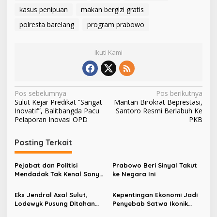
kasus penipuan
makan bergizi gratis
polresta barelang
program prabowo
Ikuti Kami
N
Pos sebelumnya
Pos berikutnya
Sulut Kejar Predikat “Sangat
Mantan Birokrat Beprestasi,
a
Inovatif”, Balitbangda Pacu
Santoro Resmi Berlabuh Ke
v
Pelaporan Inovasi OPD
PKB
i
Posting Terkait
g
a
Pejabat dan Politisi
Prabowo Beri Sinyal Takut
s
Mendadak Tak Kenal Sony
ke Negara Ini
Sonjaya Usai ‘Nyanyian’
i
Korupsi MBG
Eks Jendral Asal Sulut,
Kepentingan Ekonomi Jadi
p
Lodewyk Pusung Ditahan
Penyebab Satwa Ikonik
Kejagung Usai Tersandung
Sumatra Mati