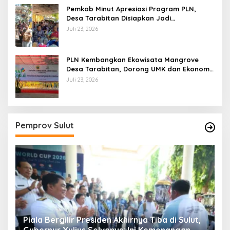
Pemkab Minut Apresiasi Program PLN,
Desa Tarabitan Disiapkan Jadi
Percontohan Ekowisata Berdaya Saing
Juli 23, 2026
PLN Kembangkan Ekowisata Mangrove
Desa Tarabitan, Dorong UMK dan Ekonomi
Berkelanjutan di Likupang
Juli 23, 2026
Pemprov Sulut
Piala Bergilir Presiden Akhirnya Tiba di Sulut,
P