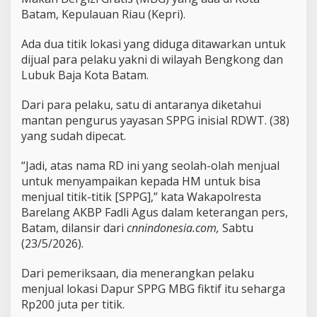
a
Batam, Kepulauan Riau (Kepri).
p
P
o
Ada dua titik lokasi yang diduga ditawarkan untuk
l
dijual para pelaku yakni di wilayah Bengkong dan
i
Lubuk Baja Kota Batam.
s
i
Dari para pelaku, satu di antaranya diketahui
mantan pengurus yayasan SPPG inisial RDWT. (38)
yang sudah dipecat.
“Jadi, atas nama RD ini yang seolah-olah menjual
untuk menyampaikan kepada HM untuk bisa
menjual titik-titik [SPPG],” kata Wakapolresta
Barelang AKBP Fadli Agus dalam keterangan pers,
Batam, dilansir dari
cnnindonesia.com,
Sabtu
(23/5/2026).
Dari pemeriksaan, dia menerangkan pelaku
menjual lokasi Dapur SPPG MBG fiktif itu seharga
Rp200 juta per titik.