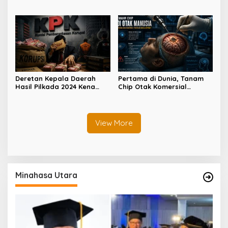
Lingkungan Capai Ratusan
Tewas di Broad Peak
Triliun
Deretan Kepala Daerah
Pertama di Dunia, Tanam
Hasil Pilkada 2024 Kena
Chip Otak Komersial
OTT KPK
Berhasil Dilakukan China
View More
Minahasa Utara