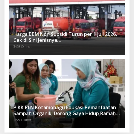
Harga BBM Non Subsidi Turun per 1 Juli 2026,
Cek di Sini Jenisnya…
3453 Dilihat
PIKK PLN Kotamobagu Edukasi Pemanfaatan
Sampah Organik, Dorong Gaya Hidup Ramah
Lingkungan
3195 Dilihat