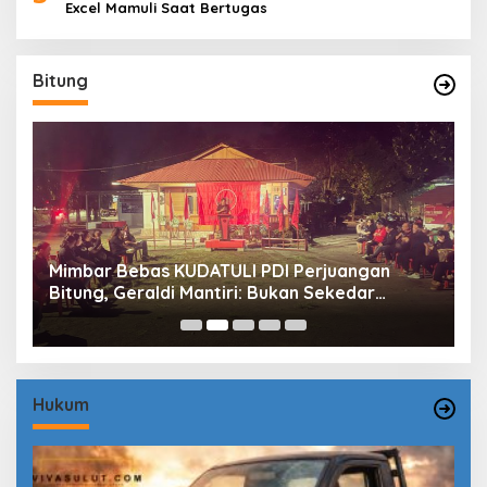
Excel Mamuli Saat Bertugas
Bitung
Mimbar Bebas KUDATULI PDI Perjuangan
H
Bitung, Geraldi Mantiri: Bukan Sekedar
B
Sejarah
P
Hukum