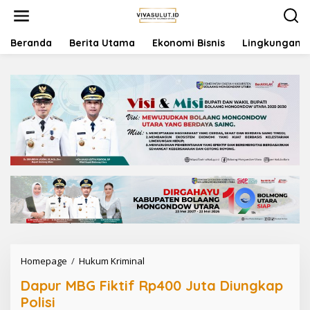
L
e
w
a
Beranda
Berita Utama
Ekonomi Bisnis
Lingkungan
t
i
k
e
k
o
n
t
e
n
Homepage
/
Hukum Kriminal
D
a
Dapur MBG Fiktif Rp400 Juta Diungkap
p
u
Polisi