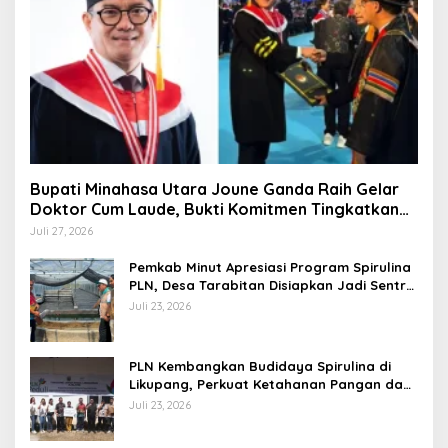
Bupati Minahasa Utara Joune Ganda Raih Gelar
Doktor Cum Laude, Bukti Komitmen Tingkatkan
Kualitas Kepemimpinan
Juli 27, 2026
Pemkab Minut Apresiasi Program Spirulina
PLN, Desa Tarabitan Disiapkan Jadi Sentra
Pangan Berbasis Energi Bersih
Juli 23, 2026
PLN Kembangkan Budidaya Spirulina di
Likupang, Perkuat Ketahanan Pangan dan
Ekonomi Masyarakat
Juli 23, 2026