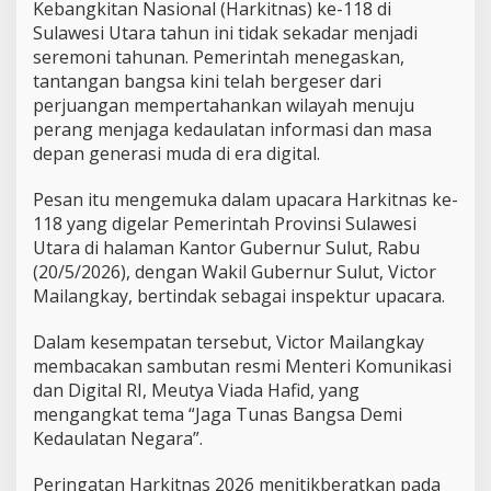
Kebangkitan Nasional (Harkitnas) ke-118 di
k
Sulawesi Utara tahun ini tidak sekadar menjadi
i
seremoni tahunan. Pemerintah menegaskan,
t
H
tantangan bangsa kini telah bergeser dari
a
perjuangan mempertahankan wilayah menuju
d
perang menjaga kedaulatan informasi dan masa
a
depan generasi muda di era digital.
p
i
A
Pesan itu mengemuka dalam upacara Harkitnas ke-
n
118 yang digelar Pemerintah Provinsi Sulawesi
c
Utara di halaman Kantor Gubernur Sulut, Rabu
a
(20/5/2026), dengan Wakil Gubernur Sulut, Victor
m
Mailangkay, bertindak sebagai inspektur upacara.
a
n
D
Dalam kesempatan tersebut, Victor Mailangkay
i
membacakan sambutan resmi Menteri Komunikasi
g
dan Digital RI, Meutya Viada Hafid, yang
i
mengangkat tema “Jaga Tunas Bangsa Demi
t
a
Kedaulatan Negara”.
l
d
Peringatan Harkitnas 2026 menitikberatkan pada