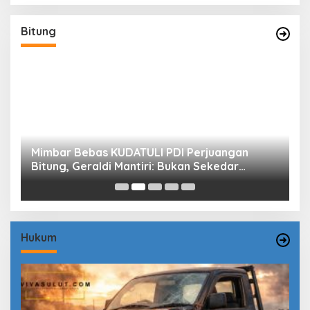
Bitung
Mimbar Bebas KUDATULI PDI Perjuangan
H
Bitung, Geraldi Mantiri: Bukan Sekedar
B
Sejarah
P
Hukum