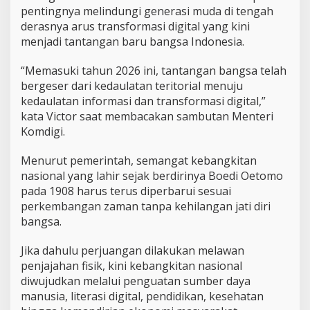
a
pentingnya melindungi generasi muda di tengah
n
derasnya arus transformasi digital yang kini
P
e
menjadi tantangan baru bangsa Indonesia.
r
k
“Memasuki tahun 2026 ini, tantangan bangsa telah
u
bergeser dari kedaulatan teritorial menuju
a
kedaulatan informasi dan transformasi digital,”
t
G
kata Victor saat membacakan sambutan Menteri
e
Komdigi.
n
e
Menurut pemerintah, semangat kebangkitan
r
nasional yang lahir sejak berdirinya Boedi Oetomo
a
s
pada 1908 harus terus diperbarui sesuai
i
perkembangan zaman tanpa kehilangan jati diri
M
bangsa.
u
d
Jika dahulu perjuangan dilakukan melawan
a
penjajahan fisik, kini kebangkitan nasional
diwujudkan melalui penguatan sumber daya
manusia, literasi digital, pendidikan, kesehatan