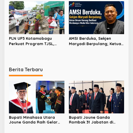
Pererat Silaturahmi Umat
Unit Hemodialisis dan
Dorong RSUD Bitung Naik
Tipe C
PLN UP3 Kotamobagu
AMSI Berduka, Sekjen
Perkuat Program TJSL,
Maryadi Berpulang; Ketua
Hadirkan Bantuan
Umum Kenang Dedikasi
Kemanusiaan hingga
Membangun Media Siber
Pemberdayaan
Indonesia
Masyarakat
Berita Terbaru
Bupati Minahasa Utara
Bupati Joune Ganda
Joune Ganda Raih Gelar
Rombak 31 Jabatan di
Doktor Cum Laude, Bukti
Pemkab Minut, Styvi
Komitmen Tingkatkan
Watupongoh Pimpin