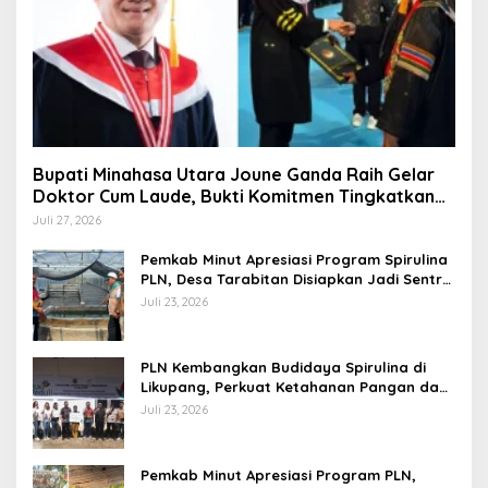
Bupati Minahasa Utara Joune Ganda Raih Gelar
Doktor Cum Laude, Bukti Komitmen Tingkatkan
Kualitas Kepemimpinan
Juli 27, 2026
Pemkab Minut Apresiasi Program Spirulina
PLN, Desa Tarabitan Disiapkan Jadi Sentra
Pangan Berbasis Energi Bersih
Juli 23, 2026
PLN Kembangkan Budidaya Spirulina di
Likupang, Perkuat Ketahanan Pangan dan
Ekonomi Masyarakat
Juli 23, 2026
Pemkab Minut Apresiasi Program PLN,