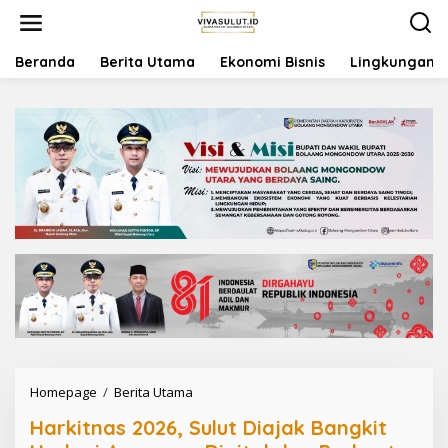
L
e
w
a
Beranda
Berita Utama
Ekonomi Bisnis
Lingkungan
t
i
k
e
k
o
n
t
e
n
Homepage
/
Berita Utama
H
a
Harkitnas 2026, Sulut Diajak Bangkit
r
k