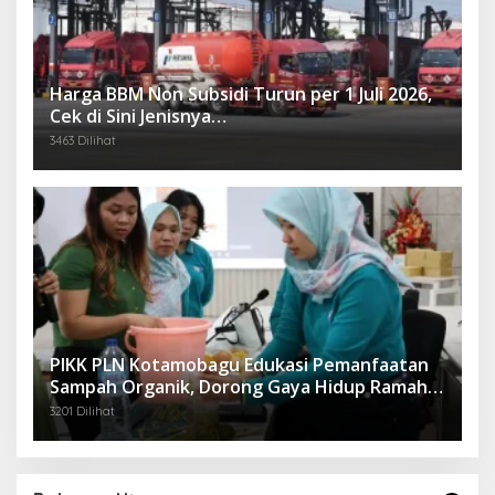
Harga BBM Non Subsidi Turun per 1 Juli 2026,
Cek di Sini Jenisnya…
3463 Dilihat
PIKK PLN Kotamobagu Edukasi Pemanfaatan
Sampah Organik, Dorong Gaya Hidup Ramah
Lingkungan
3201 Dilihat