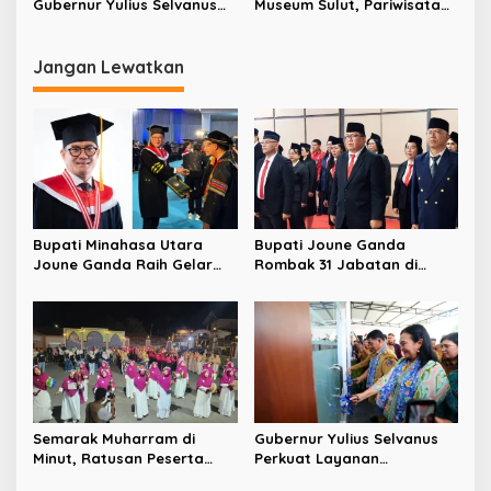
Gubernur Yulius Selvanus
Museum Sulut, Pariwisata
Jaga Pariwisata Sulut di
dan Kebudayaan Didorong
Tengah Kenaikan Harga
Jadi Mesin Pertumbuhan
Tiket Pesawat
Ekonomi
Jangan Lewatkan
Bupati Minahasa Utara
Bupati Joune Ganda
Joune Ganda Raih Gelar
Rombak 31 Jabatan di
Doktor Cum Laude, Bukti
Pemkab Minut, Styvi
Komitmen Tingkatkan
Watupongoh Pimpin
Kualitas Kepemimpinan
Diskominfosan
Semarak Muharram di
Gubernur Yulius Selvanus
Minut, Ratusan Peserta
Perkuat Layanan
Ramaikan Gebyar Tabtu
Kesehatan Sulut, Resmikan