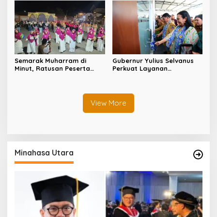
Kualitas Kepemimpinan
Diskominfosan
Semarak Muharram di
Gubernur Yulius Selvanus
Minut, Ratusan Peserta
Perkuat Layanan
Ramaikan Gebyar Tabtu
Kesehatan Sulut, Resmikan
Pererat Silaturahmi Umat
Unit Hemodialisis dan
Dorong RSUD Bitung Naik
Tipe C
View More
Minahasa Utara