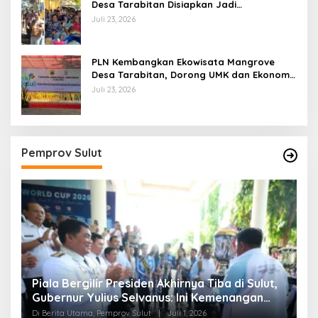
Desa Tarabitan Disiapkan Jadi
Percontohan Ekowisata Berdaya Saing
Juli 23, 2026
PLN Kembangkan Ekowisata Mangrove
Desa Tarabitan, Dorong UMK dan Ekonomi
Berkelanjutan di Likupang
Juli 23, 2026
Pemprov Sulut
Piala Bergilir Presiden Akhirnya Tiba di Sulut,
P
s
Gubernur Yulius Selvanus: Ini Kemenangan
S
Seluruh Masyarakat
Di Berita Utama, Pemprov Sulut
|
Juli 1, 2026
Di