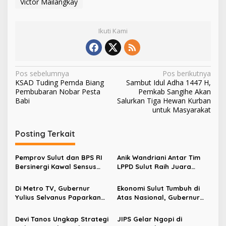
Victor Mailangkay
Ikuti Kami
N
Pos sebelumnya
Pos berikutnya
KSAD Tuding Pemda Biang
Sambut Idul Adha 1447 H,
a
Pembubaran Nobar Pesta
Pemkab Sangihe Akan
v
Babi
Salurkan Tiga Hewan Kurban
untuk Masyarakat
i
g
Posting Terkait
a
s
Pemprov Sulut dan BPS RI
Anik Wandriani Antar Tim
Bersinergi Kawal Sensus
LPPD Sulut Raih Juara
i
Ekonomi 2026
Umum Pesparawi Nasional
p
XIV 2026 dan Bawa Pulang
Di Metro TV, Gubernur
Ekonomi Sulut Tumbuh di
Piala Presiden
Yulius Selvanus Paparkan
Atas Nasional, Gubernur
o
Strategi Sulut Raih Angka
Yulius Selvanus Paparkan
s
Harapan Hidup Tertinggi di
Kinerja APBD 2025
Devi Tanos Ungkap Strategi
JIPS Gelar Ngopi di
Sulawesi