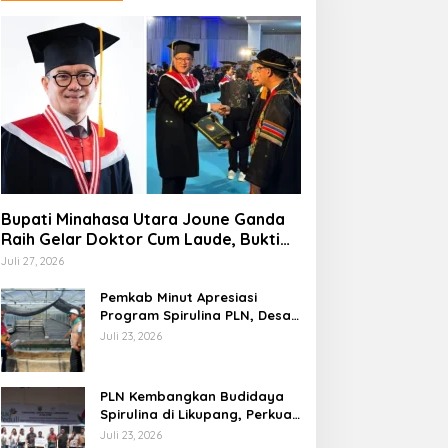
Bupati Minahasa Utara Joune Ganda
Raih Gelar Doktor Cum Laude, Bukti
Komitmen Tingkatkan Kualitas
Juli 27, 2026
Kepemimpinan
Pemkab Minut Apresiasi
Program Spirulina PLN, Desa
Tarabitan Disiapkan Jadi
Juli 23, 2026
Sentra Pangan Berbasis
Energi Bersih
PLN Kembangkan Budidaya
Spirulina di Likupang, Perkuat
Ketahanan Pangan dan
Juli 23, 2026