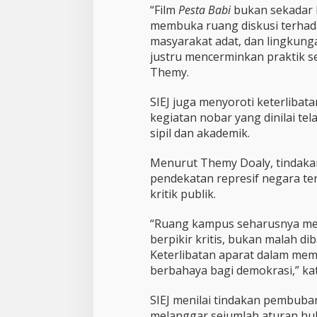
a
“Film
Pesta Babi
bukan sekadar ka
m
membuka ruang diskusi terha
a
n
masyarakat adat, dan lingkung
R
justru mencerminkan praktik se
u
Themy.
a
n
SIEJ juga menyoroti keterlibat
g
S
kegiatan nobar yang dinilai tel
i
sipil dan akademik.
p
i
Menurut Themy Doaly, tindaka
l
pendekatan represif negara t
kritik publik.
“Ruang kampus seharusnya men
berpikir kritis, bukan malah di
Keterlibatan aparat dalam mem
berbahaya bagi demokrasi,” ka
SIEJ menilai tindakan pembubar
melanggar sejumlah aturan huk