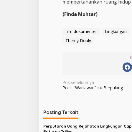
mempertahankan ruang hidup s
(Finda Muhtar)
film dokumenter
Lingkungan
Themy Doaly
I
N
Pos sebelumnya
Polisi “Wartawan” Itu Berpulang
a
v
i
Posting Terkait
g
a
Perputaran Uang Kejahatan Lingkungan Cap
Ratusan Triliun