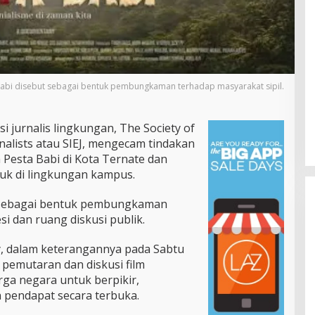
Babi disebut sebagai bentuk pembungkaman terhadap masyarakat sipil.
i jurnalis lingkungan, The Society of
nalists atau SIEJ, mengecam tindakan
 Pesta Babi di Kota Ternate dan
suk di lingkungan kampus.
ut sebagai bentuk pembungkaman
i dan ruang diskusi publik.
, dalam keterangannya pada Sabtu
pemutaran dan diskusi film
ga negara untuk berpikir,
Gubernur Yulius Selvanus Perkuat
pendapat secara terbuka.
Layanan Kesehatan Sulut,
Resmikan Unit Hemodialisis dan