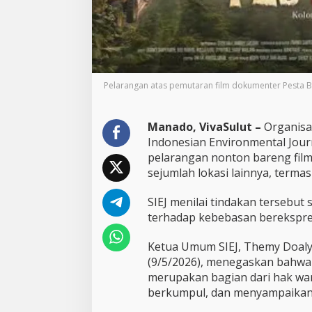
m
P
e
s
t
a
Pelarangan atas pemutaran film dokumenter Pesta 
B
a
b
i
Manado, VivaSulut –
Organisas
B
Indonesian Environmental Jour
e
pelarangan nonton bareng film
n
sejumlah lokasi lainnya, terma
t
u
k
SIEJ menilai tindakan terseb
P
terhadap kebebasan berekspres
e
m
Ketua Umum SIEJ, Themy Doaly
b
(9/5/2026), menegaskan bahwa 
u
n
merupakan bagian dari hak war
g
berkumpul, dan menyampaikan 
k