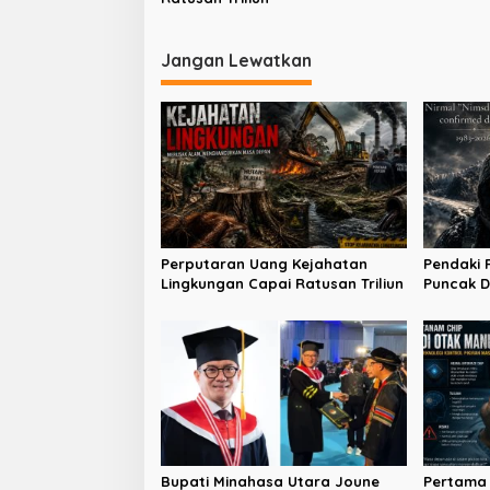
s
i
p
Jangan Lewatkan
o
s
Perputaran Uang Kejahatan
Pendaki 
Lingkungan Capai Ratusan Triliun
Puncak D
di Broad
Bupati Minahasa Utara Joune
Pertama 