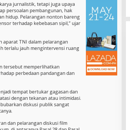
Di Pemprov Sulut
|
Juli 12, 2026
rya jurnalistik, tetapi juga upaya
Dorong RSUD Bitung Naik Tipe C
dap persoalan pembangunan, hak
an hidup. Pelarangan nonton bareng
nsor terhadap kebebasan sipil,” ujar
an aparat TNI dalam pelarangan
ah terlalu jauh mengintervensi ruang
n tersebut memperlihatkan
erhadap perbedaan pandangan dan
jadi tempat bertukar gagasan dan
batasi dengan tekanan atau intimidasi.
bubarkan diskusi publik sangat
tanya.
an dan pelarangan diskusi film
um, di antaranya Pasal 28 dan Pasal