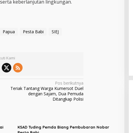
erta keberlanjutan lingkungan.
Papua
Pesta Babi
SIEJ
kuti Kami
Pos berikutnya
Teriak Tantang Warga Kumersot Duel
dengan Sajam, Dua Pemuda
Ditangkap Polisi
Kader PDI Perjuangan Bitung
ai
KSAD Tuding Pemda Biang Pembubaran Nobar
Hadirkan Ramlan Ifran di Reses
Pesta Babi