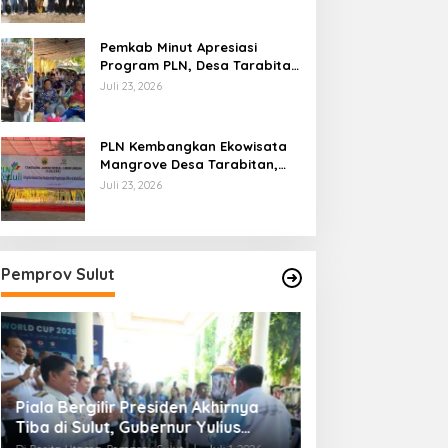
Ekonomi Masyarakat
Pemkab Minut Apresiasi
Program PLN, Desa Tarabitan
Disiapkan Jadi Percontohan
Juli 23, 2026
Ekowisata Berdaya Saing
PLN Kembangkan Ekowisata
Mangrove Desa Tarabitan,
Dorong UMK dan Ekonomi
Juli 23, 2026
Berkelanjutan di Likupang
Pemprov Sulut
Piala Bergilir Presiden Akhirnya
Pemprov Sulut d
Tiba di Sulut, Gubernur Yulius
Bersinergi Kawa
Selvanus: Ini Kemenangan Seluruh
2026