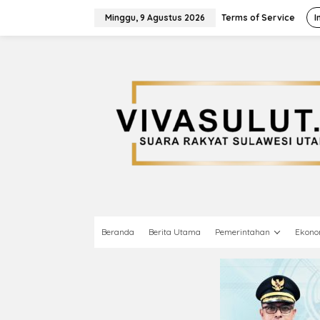
L
e
Minggu, 9 Agustus 2026
Terms of Service
I
w
a
t
i
k
e
k
o
n
t
e
n
Beranda
Berita Utama
Pemerintahan
Ekono