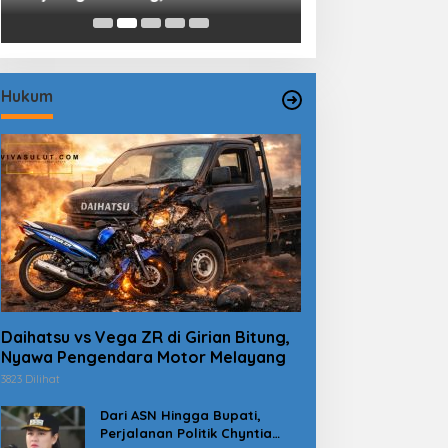
Mantiri: Bukan Sekedar Sejarah
Luntungan Sebu
Hukum
Daihatsu vs Vega ZR di Girian Bitung,
Nyawa Pengendara Motor Melayang
3823 Dilihat
Dari ASN Hingga Bupati,
Perjalanan Politik Chyntia