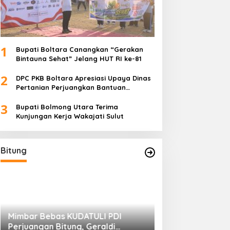
1
Bupati Boltara Canangkan “Gerakan
Bintauna Sehat” Jelang HUT RI ke-81
2
DPC PKB Boltara Apresiasi Upaya Dinas
Pertanian Perjuangkan Bantuan
Alsintan
3
Bupati Bolmong Utara Terima
Kunjungan Kerja Wakajati Sulut
Bitung
Mimbar Bebas KUDATULI PDI
Hengky Honandar
Perjuangan Bitung, Geraldi
Umum KONI Bitun