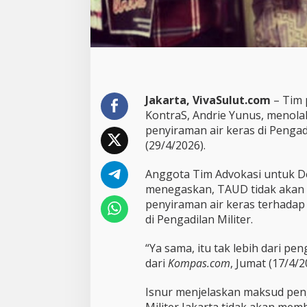
e
r
a
s
,
P
e
n
Jakarta, VivaSulut.com
– Tim 
g
KontraS, Andrie Yunus, menola
a
penyiraman air keras di Pengadi
c
(29/4/2026).
a
r
a
Anggota Tim Advokasi untuk 
A
menegaskan, TAUD tidak akan 
n
penyiraman air keras terhadap
d
di Pengadilan Militer.
r
i
e
“Ya sama, itu tak lebih dari pen
Y
dari
Kompas.com
, Jumat (17/4/2
u
n
Isnur menjelaskan maksud peng
u
Militer Jakarta tidak akan mem