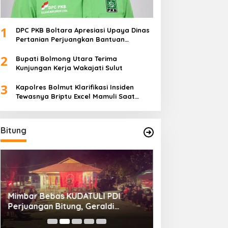
1
DPC PKB Boltara Apresiasi Upaya Dinas
Pertanian Perjuangkan Bantuan
Alsintan
2
Bupati Bolmong Utara Terima
Kunjungan Kerja Wakajati Sulut
3
Kapolres Bolmut Klarifikasi Insiden
Tewasnya Briptu Excel Mamuli Saat
Bertugas
Bitung
Mimbar Bebas KUDATULI PDI
Hengky Honandar
Perjuangan Bitung, Geraldi
Umum KONI Bitun
Mantiri: Bukan Sekedar Sejarah
Luntungan Sebu