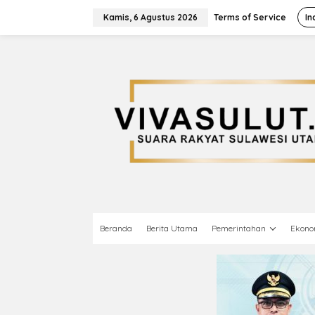
L
e
Kamis, 6 Agustus 2026
Terms of Service
In
w
a
t
i
k
e
k
o
n
t
e
n
Beranda
Berita Utama
Pemerintahan
Ekono