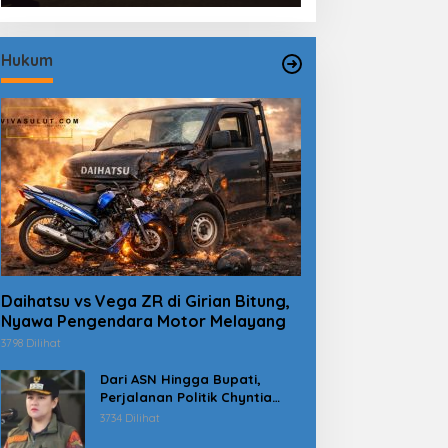
Hukum
Daihatsu vs Vega ZR di Girian Bitung,
Nyawa Pengendara Motor Melayang
3798 Dilihat
Dari ASN Hingga Bupati,
Perjalanan Politik Chyntia
Kalangit Berujung Kasus
3734 Dilihat
Dana Erupsi Gunung Ruang