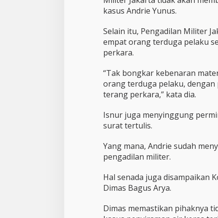
s
T
kasus Andrie Yunus.
o
l
Selain itu, Pengadilan Militer
a
empat orang terduga pelaku s
k
perkara.
H
a
d
“Tak bongkar kebenaran materi
i
orang terduga pelaku, dengan
r
terang perkara,” kata dia.
Isnur juga menyinggung permin
surat tertulis.
Yang mana, Andrie sudah menya
pengadilan militer.
Hal senada juga disampaikan K
Dimas Bagus Arya.
Dimas memastikan pihaknya ti