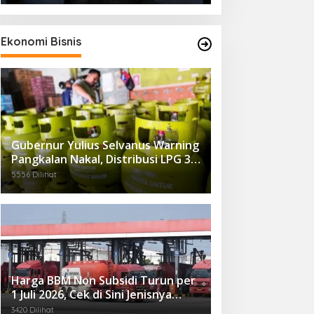
Ekonomi Bisnis
Gubernur Yulius Selvanus Warning
Pangkalan Nakal, Distribusi LPG 3
Kg Kembali Diawasi Ketat
5556 Dilihat
Harga BBM Non Subsidi Turun per
1 Juli 2026, Cek di Sini Jenisnya…
3420 Dilihat