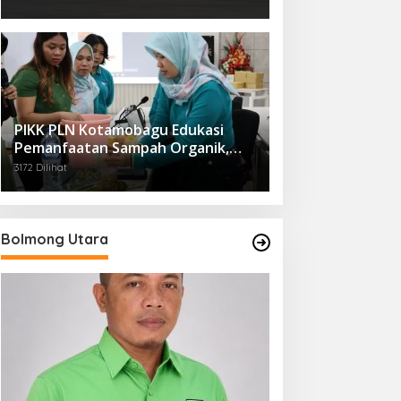
PIKK PLN Kotamobagu Edukasi
Pemanfaatan Sampah Organik,
Dorong Gaya Hidup Ramah
3172 Dilihat
Lingkungan
Bolmong Utara