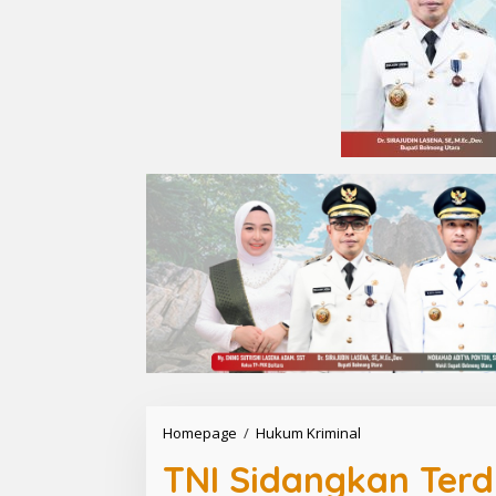
Homepage
/
Hukum Kriminal
T
N
TNI Sidangkan Terd
I
S