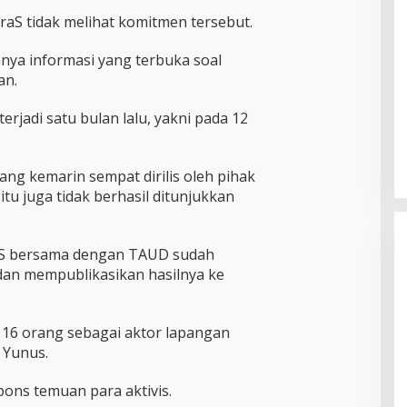
aS tidak melihat komitmen tersebut.
adanya informasi yang terbuka soal
an.
erjadi satu bulan lalu, yakni pada 12
ng kemarin sempat dirilis oleh pihak
tu juga tidak berhasil ditunjukkan
aS bersama dengan TAUD sudah
dan mempublikasikan hasilnya ke
 16 orang sebagai aktor lapangan
Kader PDI Perjuangan Bitung
 Yunus.
Hadirkan Ramlan Ifran di Reses
Dapil Girian-Mandidir
ons temuan para aktivis.