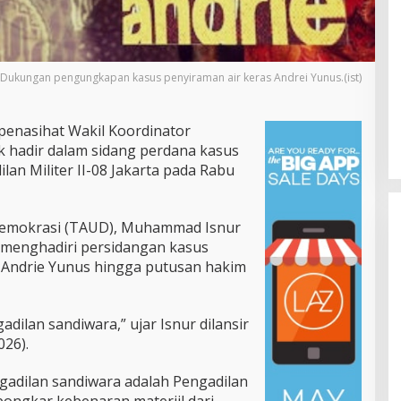
Dukungan pengungkapan kasus penyiraman air keras Andrei Yunus.(ist)
penasihat Wakil Koordinator
k hadir dalam sidang perdana kasus
lan Militer II-08 Jakarta pada Rabu
Demokrasi (TAUD), Muhammad Isnur
menghadiri persidangan kasus
 Andrie Yunus hingga putusan hakim
gadilan sandiwara,” ujar Isnur dilansir
Gubernur Yulius Selvanus Perkuat
026).
Layanan Kesehatan Sulut,
Resmikan Unit Hemodialisis dan
Di Pemprov Sulut
|
Juli 12, 2026
adilan sandiwara adalah Pengadilan
Dorong RSUD Bitung Naik Tipe C
bongkar kebenaran materiil dari