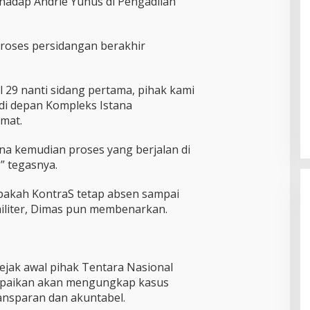
rhadap Andrie Yunus di Pengadilan
roses persidangan berakhir
 29 nanti sidang pertama, pihak kami
 di depan Kompleks Istana
umat.
a kemudian proses yang berjalan di
,” tegasnya.
 apakah KontraS tetap absen sampai
militer, Dimas pun membenarkan.
jak awal pihak Tentara Nasional
mpaikan akan mengungkap kasus
ansparan dan akuntabel.