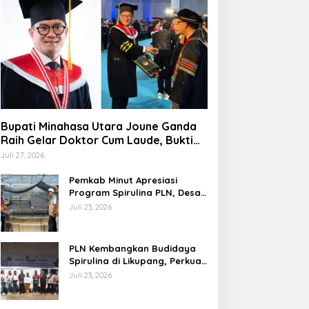
Bupati Minahasa Utara Joune Ganda
Raih Gelar Doktor Cum Laude, Bukti
Komitmen Tingkatkan Kualitas
Juli 27, 2026
Kepemimpinan
Pemkab Minut Apresiasi
Program Spirulina PLN, Desa
Tarabitan Disiapkan Jadi
Juli 23, 2026
Sentra Pangan Berbasis
Energi Bersih
PLN Kembangkan Budidaya
Spirulina di Likupang, Perkuat
Ketahanan Pangan dan
Juli 23, 2026
Ekonomi Masyarakat