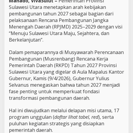
Manado, VivaSulut –
Pemerintah Provinsi
a
Sulawesi Utara menetapkan arah kebijakan
n
pembangunan tahun 2027 sebagai bagian dari
g
pelaksanaan Rencana Pembangunan Jangka
u
Menengah Daerah (RPJMD) 2025–2029 dengan visi
n
S
“Menuju Sulawesi Utara Maju, Sejahtera, dan
u
Berkelanjutan”.
l
u
Dalam pemaparannya di Musyawarah Perencanaan
t
Pembangunan (Musrenbang) Rencana Kerja
,
B
Pemerintah Daerah (RKPD) Tahun 2027 Provinsi
e
Sulawesi Utara yang digelar di Aula Mapalus Kantor
r
Gubernur, Kamis (9/4/2026), Gubernur Yulius
i
Selvanus menegaskan bahwa tahun 2027 menjadi
k
u
fase penting untuk memperkuat fondasi
t
transformasi pembangunan daerah.
1
7
Hal ini diwujudkan melalui delapan misi utama, 17
P
program unggulan (
daftar lihat tabel, red
), serta
r
o
puluhan kegiatan strategis yang disiapkan
g
pemerintah daerah.