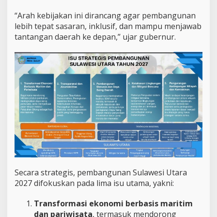
r
a
“Arah kebijakan ini dirancang agar pembangunan
m
lebih tepat sasaran, inklusif, dan mampu menjawab
u
n
tantangan daerah ke depan,” ujar gubernur.
t
u
k
M
a
s
y
a
r
a
k
a
t
Secara strategis, pembangunan Sulawesi Utara
2027 difokuskan pada lima isu utama, yakni:
Transformasi ekonomi berbasis maritim
dan pariwisata
, termasuk mendorong