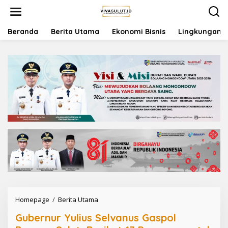
L
e
w
a
Beranda
Berita Utama
Ekonomi Bisnis
Lingkungan
t
i
k
e
k
o
n
t
e
n
Homepage
/
Berita Utama
G
u
Gubernur Yulius Selvanus Gaspol
b
e