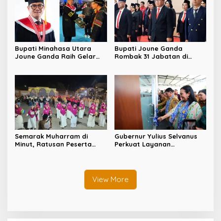
Bupati Minahasa Utara
Bupati Joune Ganda
Joune Ganda Raih Gelar
Rombak 31 Jabatan di
Doktor Cum Laude, Bukti
Pemkab Minut, Styvi
Komitmen Tingkatkan
Watupongoh Pimpin
Kualitas Kepemimpinan
Diskominfosan
Semarak Muharram di
Gubernur Yulius Selvanus
Minut, Ratusan Peserta
Perkuat Layanan
Ramaikan Gebyar Tabtu
Kesehatan Sulut, Resmikan
Pererat Silaturahmi Umat
Unit Hemodialisis dan
Dorong RSUD Bitung Naik
Tipe C
View More