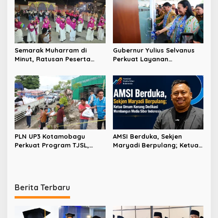
Semarak Muharram di
Gubernur Yulius Selvanus
Minut, Ratusan Peserta
Perkuat Layanan
Ramaikan Gebyar Tabtu
Kesehatan Sulut, Resmikan
Pererat Silaturahmi Umat
Unit Hemodialisis dan
Dorong RSUD Bitung Naik
Tipe C
PLN UP3 Kotamobagu
AMSI Berduka, Sekjen
Perkuat Program TJSL,
Maryadi Berpulang; Ketua
Hadirkan Bantuan
Umum Kenang Dedikasi
Kemanusiaan hingga
Membangun Media Siber
Pemberdayaan
Indonesia
Masyarakat
Berita Terbaru