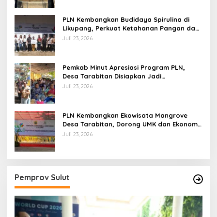
PLN Kembangkan Budidaya Spirulina di
Likupang, Perkuat Ketahanan Pangan dan
Ekonomi Masyarakat
Juli 23, 2026
Pemkab Minut Apresiasi Program PLN,
Desa Tarabitan Disiapkan Jadi
Percontohan Ekowisata Berdaya Saing
Juli 23, 2026
PLN Kembangkan Ekowisata Mangrove
Desa Tarabitan, Dorong UMK dan Ekonomi
Berkelanjutan di Likupang
Juli 23, 2026
Pemprov Sulut