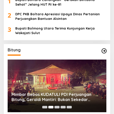
1
Sehat” Jelang HUT RI ke-81
2
DPC PKB Boltara Apresiasi Upaya Dinas Pertanian
Perjuangkan Bantuan Alsintan
3
Bupati Bolmong Utara Terima Kunjungan Kerja
Wakajati Sulut
Bitung
Mimbar Bebas KUDATULI PDI Perjuangan
H
Bitung, Geraldi Mantiri: Bukan Sekedar
B
Sejarah
P