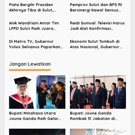
s
Piala Bergilir Presiden
Pemprov Sulut dan BPS RI
i
Akhirnya Tiba di Sulut,
Bersinergi Kawal Sensus
p
Gubernur Yulius Selvanus:
Ekonomi 2026
Ini Kemenangan Seluruh
Anik Wandriani Antar Tim
Reidi Sumual: Televisi Harus
o
Masyarakat
LPPD Sulut Raih Juara
Jadi Alat Konfirmasi
s
Umum Pesparawi Nasional
Kebenaran di Tengah Banjir
XIV 2026 dan Bawa Pulang
Informasi
Di Metro TV, Gubernur
Ekonomi Sulut Tumbuh di
Piala Presiden
Yulius Selvanus Paparkan
Atas Nasional, Gubernur
Strategi Sulut Raih Angka
Yulius Selvanus Paparkan
Harapan Hidup Tertinggi di
Kinerja APBD 2025
Sulawesi
Jangan Lewatkan
Bupati Minahasa Utara
Bupati Joune Ganda
Joune Ganda Raih Gelar
Rombak 31 Jabatan di
Doktor Cum Laude, Bukti
Pemkab Minut, Styvi
Komitmen Tingkatkan
Watupongoh Pimpin
Kualitas Kepemimpinan
Diskominfosan