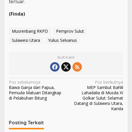
terluar.
(Finda)
Musrenbang RKPD
Pemprov Sulut
Sulawesi Utara
Yulius Selvanus
Ikuti Kami
N
Pos sebelumnya
Pos berikutnya
Bawa Ganja dari Papua,
MEP Sambut Bahlil
a
Pemuda Matuari Ditangkap
Lahadalia di Musda XI
v
di Pelabuhan Bitung
Golkar Sulut: Selamat
Datang di Sulawesi Utara,
i
Kanda
g
Posting Terkait
a