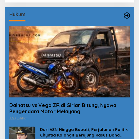
Hukum
Daihatsu vs Vega ZR di Girian Bitung, Nyawa
Pengendara Motor Melayang
3823 Dilihat
Dari ASN Hingga Bupati, Perjalanan Politik
Chyntia Kalangit Berujung Kasus Dana