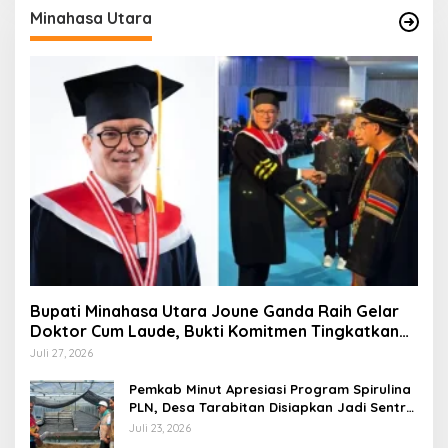
Minahasa Utara
Bupati Minahasa Utara Joune Ganda Raih Gelar
Doktor Cum Laude, Bukti Komitmen Tingkatkan
Kualitas Kepemimpinan
Juli 27, 2026
Pemkab Minut Apresiasi Program Spirulina
PLN, Desa Tarabitan Disiapkan Jadi Sentra
Pangan Berbasis Energi Bersih
Juli 23, 2026