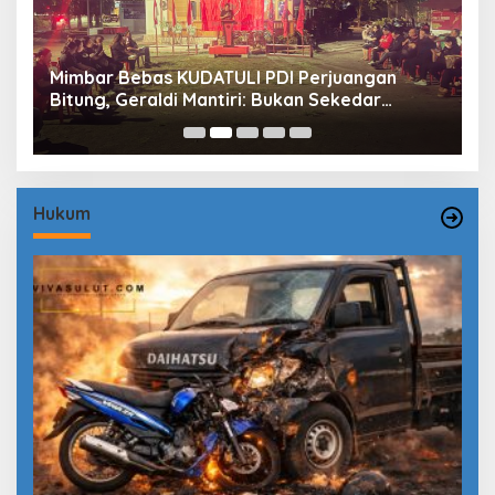
Mimbar Bebas KUDATULI PDI Perjuangan
H
Bitung, Geraldi Mantiri: Bukan Sekedar
B
Sejarah
P
Hukum