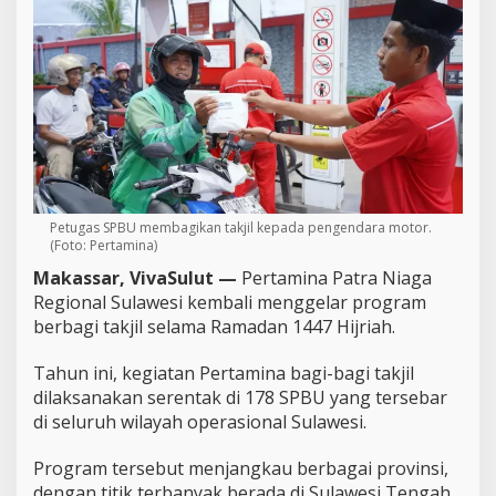
S
P
B
U
s
e
-
S
u
l
a
Petugas SPBU membagikan takjil kepada pengendara motor.
w
(Foto: Pertamina)
e
Makassar, VivaSulut —
Pertamina Patra Niaga
s
i
Regional Sulawesi kembali menggelar program
,
berbagi takjil selama Ramadan 1447 Hijriah.
S
a
Tahun ini, kegiatan Pertamina bagi-bagi takjil
s
dilaksanakan serentak di 178 SPBU yang tersebar
a
r
di seluruh wilayah operasional Sulawesi.
P
e
Program tersebut menjangkau berbagai provinsi,
n
dengan titik terbanyak berada di Sulawesi Tengah