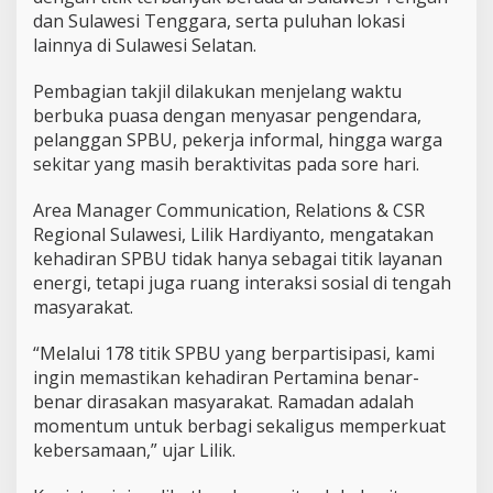
g
dan Sulawesi Tenggara, serta puluhan lokasi
e
n
lainnya di Sulawesi Selatan.
d
a
Pembagian takjil dilakukan menjelang waktu
r
berbuka puasa dengan menyasar pengendara,
a
pelanggan SPBU, pekerja informal, hingga warga
h
i
sekitar yang masih beraktivitas pada sore hari.
n
g
Area Manager Communication, Relations & CSR
g
Regional Sulawesi, Lilik Hardiyanto, mengatakan
a
kehadiran SPBU tidak hanya sebagai titik layanan
P
e
energi, tetapi juga ruang interaksi sosial di tengah
k
masyarakat.
e
r
“Melalui 178 titik SPBU yang berpartisipasi, kami
j
ingin memastikan kehadiran Pertamina benar-
a
I
benar dirasakan masyarakat. Ramadan adalah
n
momentum untuk berbagi sekaligus memperkuat
f
kebersamaan,” ujar Lilik.
o
r