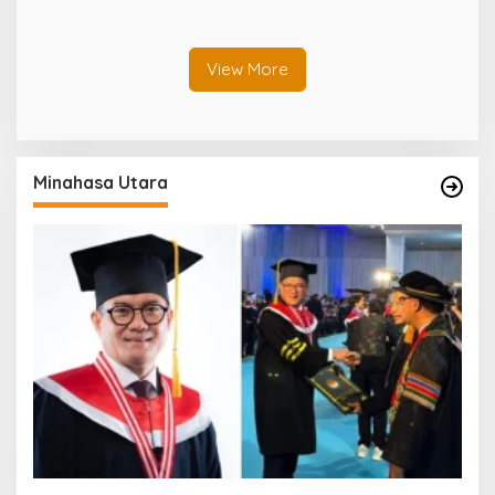
OTT KPK
Doktor Cum Laude, Bukti
Komitmen Tingkatkan
Kualitas Kepemimpinan
View More
Minahasa Utara