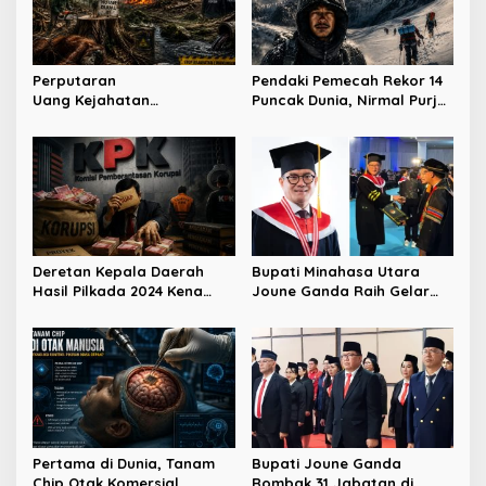
Perputaran
Pendaki Pemecah Rekor 14
Uang Kejahatan
Puncak Dunia, Nirmal Purja
Lingkungan Capai Ratusan
Tewas di Broad Peak
Triliun
Deretan Kepala Daerah
Bupati Minahasa Utara
Hasil Pilkada 2024 Kena
Joune Ganda Raih Gelar
OTT KPK
Doktor Cum Laude, Bukti
Komitmen Tingkatkan
Kualitas Kepemimpinan
Pertama di Dunia, Tanam
Bupati Joune Ganda
Chip Otak Komersial
Rombak 31 Jabatan di