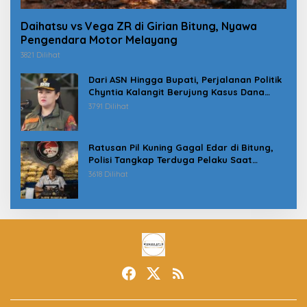
Daihatsu vs Vega ZR di Girian Bitung, Nyawa
Pengendara Motor Melayang
3821 Dilihat
Dari ASN Hingga Bupati, Perjalanan Politik
Chyntia Kalangit Berujung Kasus Dana
Erupsi Gunung Ruang
3791 Dilihat
Ratusan Pil Kuning Gagal Edar di Bitung,
Polisi Tangkap Terduga Pelaku Saat
Jemput Paket
3618 Dilihat