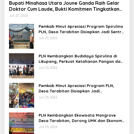
Bupati Minahasa Utara Joune Ganda Raih Gelar
Doktor Cum Laude, Bukti Komitmen Tingkatkan
Kualitas Kepemimpinan
Juli 27, 2026
Pemkab Minut Apresiasi Program Spirulina
PLN, Desa Tarabitan Disiapkan Jadi Sentra
Pangan Berbasis Energi Bersih
Juli 23, 2026
PLN Kembangkan Budidaya Spirulina di
Likupang, Perkuat Ketahanan Pangan dan
Ekonomi Masyarakat
Juli 23, 2026
Pemkab Minut Apresiasi Program PLN,
Desa Tarabitan Disiapkan Jadi
Percontohan Ekowisata Berdaya Saing
Juli 23, 2026
PLN Kembangkan Ekowisata Mangrove
Desa Tarabitan, Dorong UMK dan Ekonomi
Berkelanjutan di Likupang
Juli 23, 2026