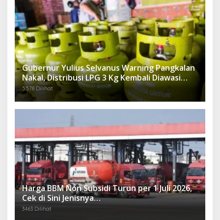
Gubernur Yulius Selvanus Warning Pangkalan
Nakal, Distribusi LPG 3 Kg Kembali Diawasi
Ketat
5578 Dilihat
Harga BBM Non Subsidi Turun per 1 Juli 2026,
Cek di Sini Jenisnya…
3463 Dilihat