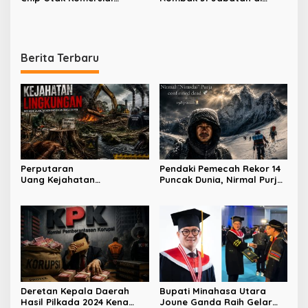
Berhasil Dilakukan China
Pemkab Minut, Styvi
Watupongoh Pimpin
Diskominfosan
Berita Terbaru
Perputaran
Pendaki Pemecah Rekor 14
Uang Kejahatan
Puncak Dunia, Nirmal Purja
Lingkungan Capai Ratusan
Tewas di Broad Peak
Triliun
Deretan Kepala Daerah
Bupati Minahasa Utara
Hasil Pilkada 2024 Kena
Joune Ganda Raih Gelar