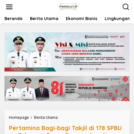
L
e
w
a
Beranda
Berita Utama
Ekonomi Bisnis
Lingkungan
t
i
k
e
k
o
n
t
e
n
Homepage
/
Berita Utama
P
e
Pertamina Bagi-bagi Takjil di 178 SPBU
r
t