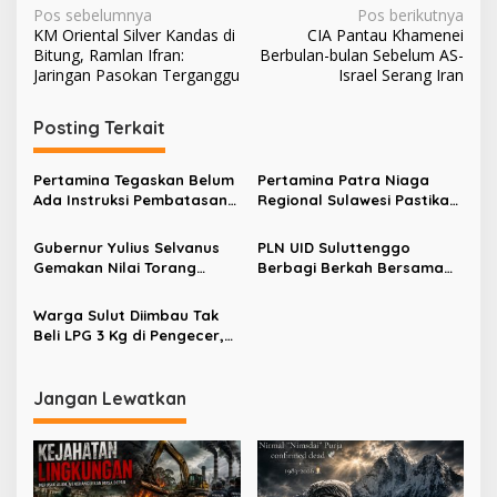
N
Pos sebelumnya
Pos berikutnya
KM Oriental Silver Kandas di
CIA Pantau Khamenei
a
Bitung, Ramlan Ifran:
Berbulan-bulan Sebelum AS-
v
Jaringan Pasokan Terganggu
Israel Serang Iran
i
Posting Terkait
g
a
Pertamina Tegaskan Belum
Pertamina Patra Niaga
s
Ada Instruksi Pembatasan
Regional Sulawesi Pastikan
BBM Subsidi Berdasarkan
Stok BBM di Jeneponto,
i
Kapasitas Kendaraan
Bulukumba, dan Sinjai
Gubernur Yulius Selvanus
PLN UID Suluttenggo
p
Cukup
Gemakan Nilai Torang
Berbagi Berkah Bersama
Samua Basudara di Idul
Anak Yatim dan Guru
o
Fitri 2026
Pengajian di Banggai
Warga Sulut Diimbau Tak
s
Beli LPG 3 Kg di Pengecer,
Pertamina Pastikan Stok
Aman
Jangan Lewatkan