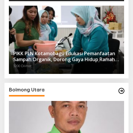
PIKK PLN Kotamobagu Edukasi Pemanfaatan
Sampah Organik, Dorong Gaya Hidup Ramah
Lingkungan
3200 Dilihat
Bolmong Utara