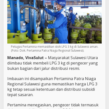
g
d
i
P
e
n
g
e
c
e
r
Petugas Pertamina memastikan stok LPG 3 kg di Sulawesi aman.
,
(Foto: Dok. Pertamina Patra Niaga Regional Sulawesi).
P
Manado, VivaSulut –
Masyarakat Sulawesi Utara
e
r
diimbau tidak membeli LPG 3 kg di pengecer yang
t
bukan bagian dari jalur distribusi resmi.
a
m
Imbauan ini disampaikan Pertamina Patra Niaga
i
Regional Sulawesi guna memastikan harga LPG 3
n
a
kg tetap sesuai ketentuan dan distribusi subsidi
P
tepat sasaran.
a
s
Pertamina menegaskan, pengecer tidak termasuk
t