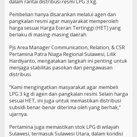
dalam rantai distribusi resmi LPG 3 kg.
i
k
a
Pembelian hanya disarankan melalui agen dan
n
pangkalan resmi agar masyarakat memperoleh
S
harga sesuai Harga Eceran Tertinggi (HET) yang
t
berlaku di masing-masing daerah.
o
k
A
Pjs Area Manager Communication, Relation, & CSR
m
Pertamina Patra Niaga Regional Sulawesi, Lilik
a
Hardiyanto, mengatakan langkah ini penting untuk
n
menjaga stabilitas pasokan dan pengawasan
distribusi.
“Kami mengingatkan masyarakat agar membeli
LPG 3 kg di agen dan pangkalan resmi. Selain harga
sesuai HET, ini juga untuk memastikan distribusi
subsidi benar-benar diterima oleh yang berhak,”
ujarnya.
Pertamina juga memastikan stok LPG di wilayah
Sulawesi, termasuk Sulawesi Utara, dalam kondisi