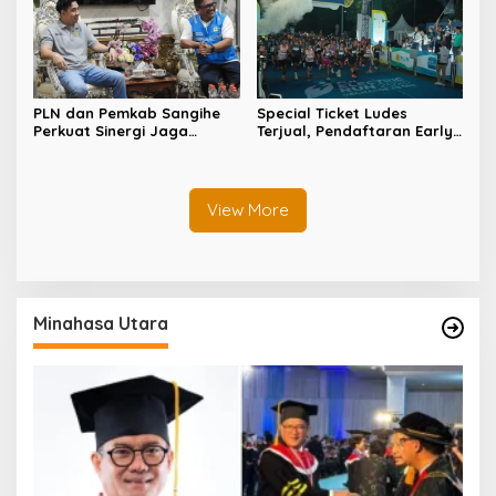
PLN dan Pemkab Sangihe
Special Ticket Ludes
Perkuat Sinergi Jaga
Terjual, Pendaftaran Early
Keandalan Listrik di
Bird PLN Electric Run 2026
Wilayah Kepulauan
Dibuka Besok
View More
Minahasa Utara