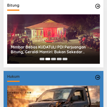
Bitung
Mimbar Bebas KUDATULI PDI Perjuangan
H
Bitung, Geraldi Mantiri: Bukan Sekedar
B
Sejarah
P
Hukum