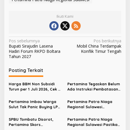
Ikuti Kami
N
Pos sebelumnya
Pos berikutnya
Bupati Sirajudin Lasena
Mobil China Terdampak
a
Hadiri Forum RKPD Boltara
Konflik Timur Tengah
v
Tahun 2027
i
Posting Terkait
g
a
Harga BBM Non Subsidi
Pertamina Tegaskan Belum
s
Turun per 1 Juli 2026, Cek di
Ada Instruksi Pembatasan
Sini Jenisnya…
BBM Subsidi Berdasarkan
i
Kapasitas Kendaraan
Pertamina Imbau Warga
Pertamina Patra Niaga
p
Sulut Tak Panic Buying LPG
Regional Sulawesi
Jelang Iduladha
Distribusikan 1.000 Paket
o
Sembako Bersubsidi untuk
SPBU Tombatu Disorot,
Pertamina Patra Niaga
s
Warga Kendari
Pertamina Skors
Regional Sulawesi Pastikan
Penyaluran Biosolar Usai
Ketersediaan Solar dan