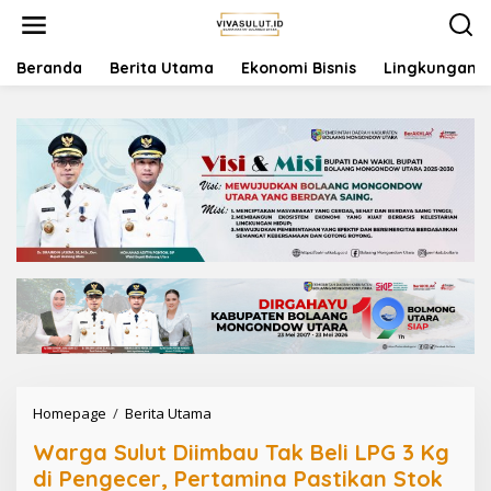
L
e
w
a
Beranda
Berita Utama
Ekonomi Bisnis
Lingkungan
t
i
k
e
k
o
n
t
e
n
Homepage
/
Berita Utama
W
a
Warga Sulut Diimbau Tak Beli LPG 3 Kg
r
g
di Pengecer, Pertamina Pastikan Stok