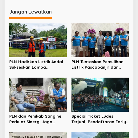
Dugaan Penyalahgunaan
Perkuat Pengawasan
BBM Subsidi
Distribusi di Sulut
Jangan Lewatkan
PLN Hadirkan Listrik Andal
PLN Tuntaskan Pemulihan
Sukseskan Lomba
Listrik Pascabanjir dan
Masamper “Oikumene
Longsor di Tamako,
Bermazmur” di Sangihe
Kolaborasi dengan Pemkab
Jadi Kunci
PLN dan Pemkab Sangihe
Special Ticket Ludes
Perkuat Sinergi Jaga
Terjual, Pendaftaran Early
Keandalan Listrik di
Bird PLN Electric Run 2026
Wilayah Kepulauan
Dibuka Besok