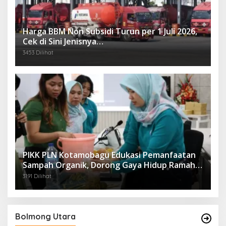
Harga BBM Non Subsidi Turun per 1 Juli 2026,
Cek di Sini Jenisnya…
3453 Dilihat
PIKK PLN Kotamobagu Edukasi Pemanfaatan
Sampah Organik, Dorong Gaya Hidup Ramah
Lingkungan
3191 Dilihat
Bolmong Utara