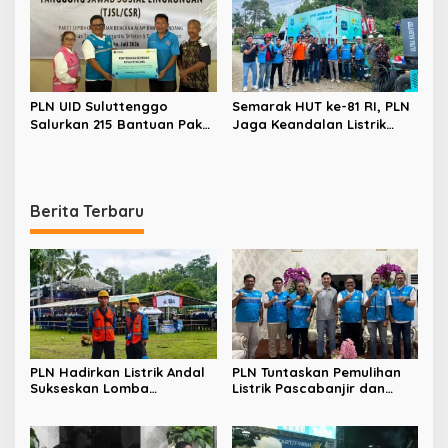
PLN UID Suluttenggo
Semarak HUT ke-81 RI, PLN
Salurkan 215 Bantuan Paket
Jaga Keandalan Listrik
Sembako dan Jamin
Sukseskan Rangkaian
Keandalan Kelistrikan
Kegiatan PIKI – UNKRIT di
Pasca Bencana di Tamako
Tentena
Berita Terbaru
PLN Hadirkan Listrik Andal
PLN Tuntaskan Pemulihan
Sukseskan Lomba
Listrik Pascabanjir dan
Masamper “Oikumene
Longsor di Tamako,
Bermazmur” di Sangihe
Kolaborasi dengan Pemkab
Jadi Kunci