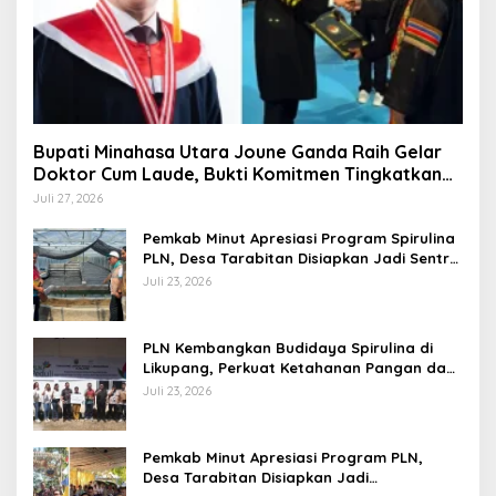
Bupati Minahasa Utara Joune Ganda Raih Gelar
Doktor Cum Laude, Bukti Komitmen Tingkatkan
Kualitas Kepemimpinan
Juli 27, 2026
Pemkab Minut Apresiasi Program Spirulina
PLN, Desa Tarabitan Disiapkan Jadi Sentra
Pangan Berbasis Energi Bersih
Juli 23, 2026
PLN Kembangkan Budidaya Spirulina di
Likupang, Perkuat Ketahanan Pangan dan
Ekonomi Masyarakat
Juli 23, 2026
Pemkab Minut Apresiasi Program PLN,
Desa Tarabitan Disiapkan Jadi