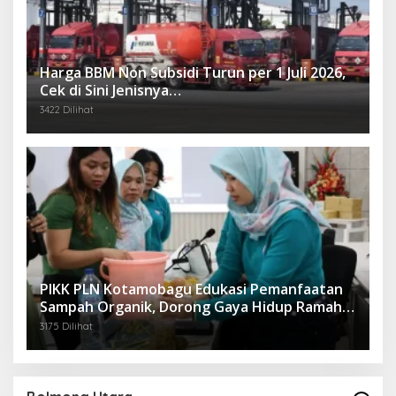
Harga BBM Non Subsidi Turun per 1 Juli 2026,
Cek di Sini Jenisnya…
3422 Dilihat
PIKK PLN Kotamobagu Edukasi Pemanfaatan
Sampah Organik, Dorong Gaya Hidup Ramah
Lingkungan
3175 Dilihat