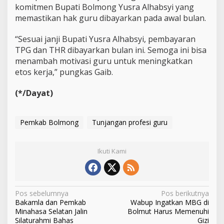
komitmen Bupati Bolmong Yusra Alhabsyi yang
memastikan hak guru dibayarkan pada awal bulan.
“Sesuai janji Bupati Yusra Alhabsyi, pembayaran
TPG dan THR dibayarkan bulan ini. Semoga ini bisa
menambah motivasi guru untuk meningkatkan
etos kerja,” pungkas Gaib.
(*/Dayat)
Pemkab Bolmong
Tunjangan profesi guru
Ikuti Kami
N
Pos sebelumnya
Pos berikutnya
Bakamla dan Pemkab
Wabup Ingatkan MBG di
a
Minahasa Selatan Jalin
Bolmut Harus Memenuhi
v
Silaturahmi Bahas
Gizi