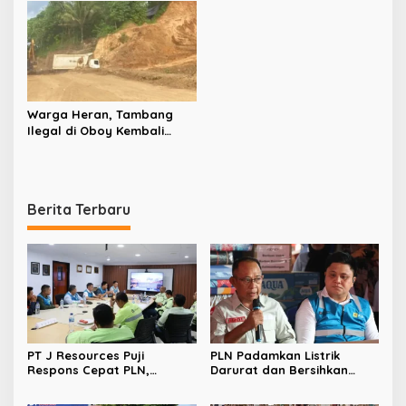
Bolaang Mongondow
BMR, Jadi Sekdaprov
Definitif Sulut
Warga Heran, Tambang
Ilegal di Oboy Kembali
Beroperasi Meski Sudah
Dipolice Line
Berita Terbaru
PT J Resources Puji
PLN Padamkan Listrik
Respons Cepat PLN,
Darurat dan Bersihkan
Pasokan Listrik Andal
Lumpur Saat Banjir
Dukung Peningkatan
Bandang Terjang Bolmong