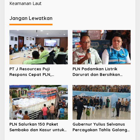
Keamanan Laut
i
g
Jangan Lewatkan
a
s
i
p
o
s
PT J Resources Puji
PLN Padamkan Listrik
Respons Cepat PLN,
Darurat dan Bersihkan
Pasokan Listrik Andal
Lumpur Saat Banjir
Dukung Peningkatan
Bandang Terjang Bolmong
Produksi Tambang
PLN Salurkan 150 Paket
Gubernur Yulius Selvanus
Sembako dan Kasur untuk
Percayakan Tahlis Galang,
Korban Banjir Bandang
Birokrat Berprestasi dari