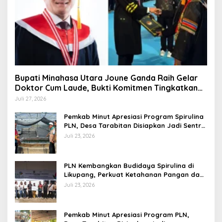
Bupati Minahasa Utara Joune Ganda Raih Gelar
Doktor Cum Laude, Bukti Komitmen Tingkatkan
Kualitas Kepemimpinan
Juli 27, 2026
Pemkab Minut Apresiasi Program Spirulina
PLN, Desa Tarabitan Disiapkan Jadi Sentra
Pangan Berbasis Energi Bersih
Juli 23, 2026
PLN Kembangkan Budidaya Spirulina di
Likupang, Perkuat Ketahanan Pangan dan
Ekonomi Masyarakat
Juli 23, 2026
Pemkab Minut Apresiasi Program PLN,