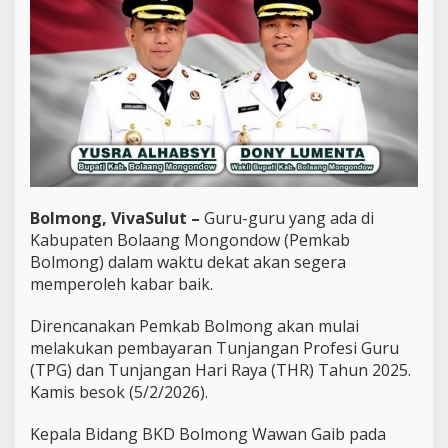
g
T
P
G
d
a
n
T
H
R
G
u
Bolmong, VivaSulut –
Guru-guru yang ada di
r
u
Kabupaten Bolaang Mongondow (Pemkab
Bolmong) dalam waktu dekat akan segera
memperoleh kabar baik.
Direncanakan Pemkab Bolmong akan mulai
melakukan pembayaran Tunjangan Profesi Guru
(TPG) dan Tunjangan Hari Raya (THR) Tahun 2025.
Kamis besok (5/2/2026).
Kepala Bidang BKD Bolmong Wawan Gaib pada