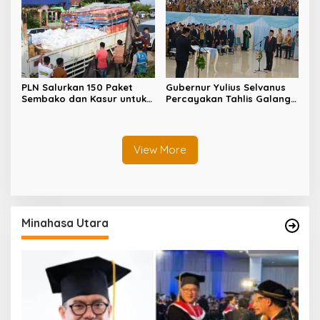
Produksi Tambang
PLN Salurkan 150 Paket
Gubernur Yulius Selvanus
Sembako dan Kasur untuk
Percayakan Tahlis Galang,
Korban Banjir Bandang
Birokrat Berprestasi dari
Bolaang Mongondow
BMR, Jadi Sekdaprov
Definitif Sulut
View More
Minahasa Utara