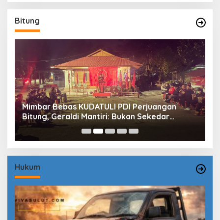
Bitung
Mimbar Bebas KUDATULI PDI Perjuangan
H
Bitung, Geraldi Mantiri: Bukan Sekedar
B
Sejarah
P
Hukum