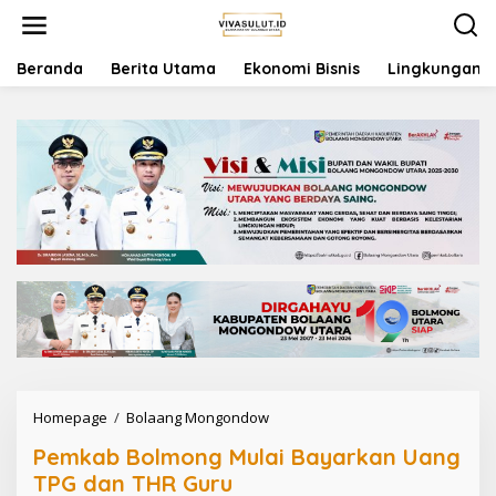
L
e
w
a
Beranda
Berita Utama
Ekonomi Bisnis
Lingkungan
t
i
k
e
k
o
n
t
e
n
Homepage
/
Bolaang Mongondow
P
e
Pemkab Bolmong Mulai Bayarkan Uang
m
k
TPG dan THR Guru