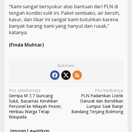
“Kami sangat bersyukur atas bantuan dari PLN di
tengah kondisi sulit ini. Paket sembako, air bersih,
kasur, dan tikar ini sangat kami butuhkan karena
banyak barang kami yang hanyut dan rusak,”
katanya.
(Finda Muhtar)
Ikuti Kami
N
Pos sebelumnya
Pos berikutnya
Gempa M 7,7 Guncang
PLN Padamkan Listrik
a
Sulut, Basarnas Kerahkan
Darurat dan Bersihkan
v
Personel ke Wilayah Pesisir,
Lumpur Saat Banjir
Himbau Warga Tetap
Bandang Terjang Bolmong
i
Waspada
g
Jangan Lewatkan