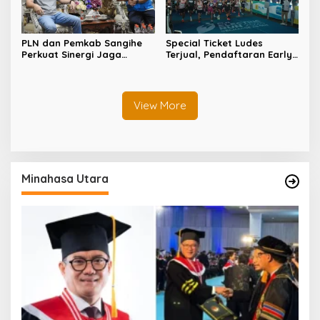
PLN dan Pemkab Sangihe
Special Ticket Ludes
Perkuat Sinergi Jaga
Terjual, Pendaftaran Early
Keandalan Listrik di
Bird PLN Electric Run 2026
Wilayah Kepulauan
Dibuka Besok
View More
Minahasa Utara