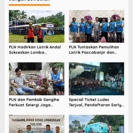
a
s
i
p
o
s
PLN Hadirkan Listrik Andal
PLN Tuntaskan Pemulihan
Sukseskan Lomba
Listrik Pascabanjir dan
Masamper “Oikumene
Longsor di Tamako,
Bermazmur” di Sangihe
Kolaborasi dengan Pemkab
Jadi Kunci
PLN dan Pemkab Sangihe
Special Ticket Ludes
Perkuat Sinergi Jaga
Terjual, Pendaftaran Early
Keandalan Listrik di
Bird PLN Electric Run 2026
Wilayah Kepulauan
Dibuka Besok