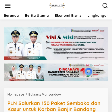
L
e
w
a
Beranda
Berita Utama
Ekonomi Bisnis
Lingkungan
t
i
k
e
k
o
n
t
e
n
Homepage
/
Bolaang Mongondow
P
L
PLN Salurkan 150 Paket Sembako dan
N
S
Kasur untuk Korban Banjir Bandang