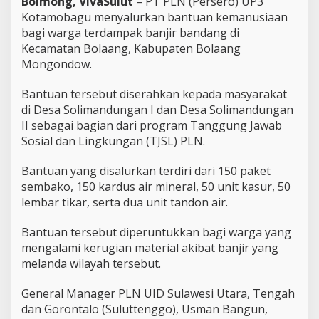
Bolmong, VivaSulut
– PT PLN (Persero) UP3
K
a
Kotamobagu menyalurkan bantuan kemanusiaan
s
bagi warga terdampak banjir bandang di
u
Kecamatan Bolaang, Kabupaten Bolaang
r
Mongondow.
u
n
t
Bantuan tersebut diserahkan kepada masyarakat
u
di Desa Solimandungan I dan Desa Solimandungan
k
II sebagai bagian dari program Tanggung Jawab
K
Sosial dan Lingkungan (TJSL) PLN.
o
r
b
Bantuan yang disalurkan terdiri dari 150 paket
a
sembako, 150 kardus air mineral, 50 unit kasur, 50
n
lembar tikar, serta dua unit tandon air.
B
a
Bantuan tersebut diperuntukkan bagi warga yang
n
j
mengalami kerugian material akibat banjir yang
i
melanda wilayah tersebut.
r
B
General Manager PLN UID Sulawesi Utara, Tengah
a
dan Gorontalo (Suluttenggo), Usman Bangun,
n