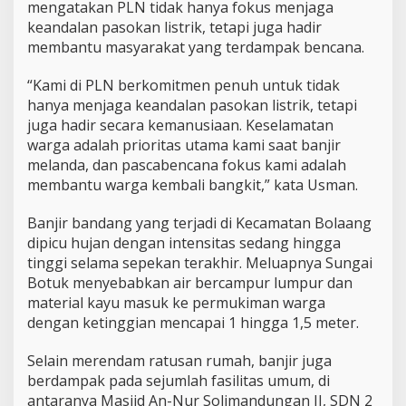
d
mengatakan PLN tidak hanya fokus menjaga
a
keandalan pasokan listrik, tetapi juga hadir
n
membantu masyarakat yang terdampak bencana.
g
B
“Kami di PLN berkomitmen penuh untuk tidak
o
l
hanya menjaga keandalan pasokan listrik, tetapi
a
juga hadir secara kemanusiaan. Keselamatan
a
warga adalah prioritas utama kami saat banjir
n
melanda, dan pascabencana fokus kami adalah
g
membantu warga kembali bangkit,” kata Usman.
M
o
n
Banjir bandang yang terjadi di Kecamatan Bolaang
g
dipicu hujan dengan intensitas sedang hingga
o
tinggi selama sepekan terakhir. Meluapnya Sungai
n
Botuk menyebabkan air bercampur lumpur dan
d
o
material kayu masuk ke permukiman warga
w
dengan ketinggian mencapai 1 hingga 1,5 meter.
Selain merendam ratusan rumah, banjir juga
berdampak pada sejumlah fasilitas umum, di
antaranya Masjid An-Nur Solimandungan II, SDN 2