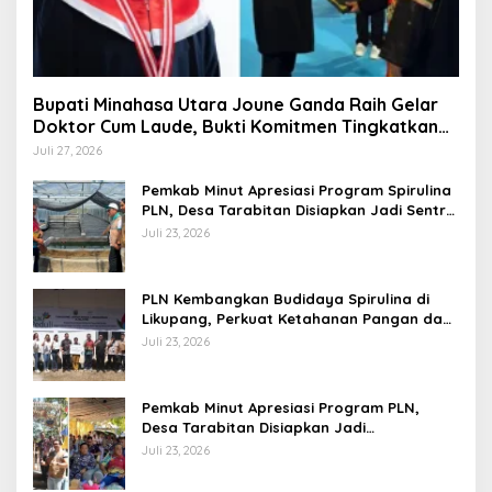
Bupati Minahasa Utara Joune Ganda Raih Gelar
Doktor Cum Laude, Bukti Komitmen Tingkatkan
Kualitas Kepemimpinan
Juli 27, 2026
Pemkab Minut Apresiasi Program Spirulina
PLN, Desa Tarabitan Disiapkan Jadi Sentra
Pangan Berbasis Energi Bersih
Juli 23, 2026
PLN Kembangkan Budidaya Spirulina di
Likupang, Perkuat Ketahanan Pangan dan
Ekonomi Masyarakat
Juli 23, 2026
Pemkab Minut Apresiasi Program PLN,
Desa Tarabitan Disiapkan Jadi
Percontohan Ekowisata Berdaya Saing
Juli 23, 2026