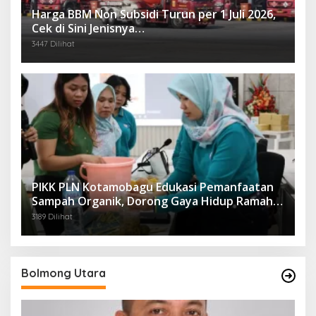
Harga BBM Non Subsidi Turun per 1 Juli 2026,
Cek di Sini Jenisnya…
3447 Dilihat
PIKK PLN Kotamobagu Edukasi Pemanfaatan
Sampah Organik, Dorong Gaya Hidup Ramah
Lingkungan
3189 Dilihat
Bolmong Utara