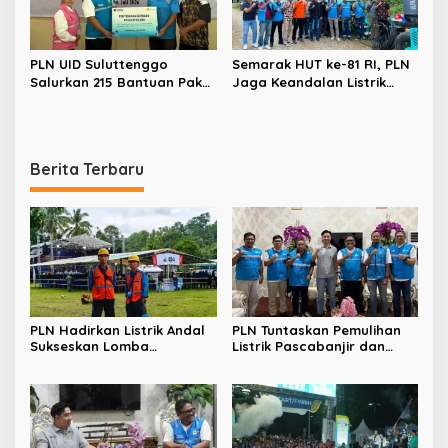
PLN UID Suluttenggo
Semarak HUT ke-81 RI, PLN
Salurkan 215 Bantuan Paket
Jaga Keandalan Listrik
Sembako dan Jamin
Sukseskan Rangkaian
Keandalan Kelistrikan
Kegiatan PIKI – UNKRIT di
Pasca Bencana di Tamako
Tentena
Berita Terbaru
PLN Hadirkan Listrik Andal
PLN Tuntaskan Pemulihan
Sukseskan Lomba
Listrik Pascabanjir dan
Masamper “Oikumene
Longsor di Tamako,
Bermazmur” di Sangihe
Kolaborasi dengan Pemkab
Jadi Kunci