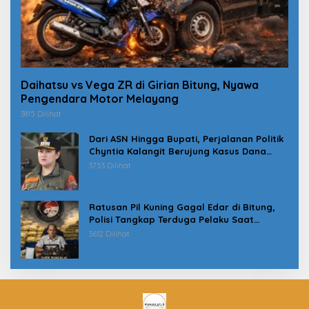
Daihatsu vs Vega ZR di Girian Bitung, Nyawa
Pengendara Motor Melayang
3815 Dilihat
Dari ASN Hingga Bupati, Perjalanan Politik
Chyntia Kalangit Berujung Kasus Dana
Erupsi Gunung Ruang
3753 Dilihat
Ratusan Pil Kuning Gagal Edar di Bitung,
Polisi Tangkap Terduga Pelaku Saat
Jemput Paket
3612 Dilihat