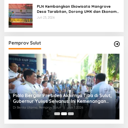
PLN Kembangkan Ekowisata Mangrove
Desa Tarabitan, Dorong UMK dan Ekonomi
Berkelanjutan di Likupang
Juli 23, 2026
Pemprov Sulut
Piala Bergilir Presiden Akhirnya Tiba di Sulut,
P
s
Gubernur Yulius Selvanus: Ini Kemenangan
S
Seluruh Masyarakat
Di Berita Utama, Pemprov Sulut
|
Juli 1, 2026
Di