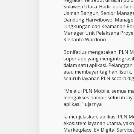
e
n
Sulawesi Utara. Hadir pula Ge
g
Usman Bangun, Senior Manag
g
Dandung Hariwibowo, Manager 
o
Lingkungan dan Keamanan Ron
Manager Unit Pelaksana Proyek
Kleitanto Wardono.
Bonifatius mengatakan, PLN Mo
super app yang mengintegrasik
dalam satu aplikasi. Pelanggan
atau membayar tagihan listrik,
seluruh layanan PLN secara digi
“Melalui PLN Mobile, semua m
mengakses hampir seluruh lay
aplikasi,” ujarnya.
Ia menjelaskan, aplikasi PLN 
ekosistem layanan utama, yakni l
Marketplace, EV Digital Service