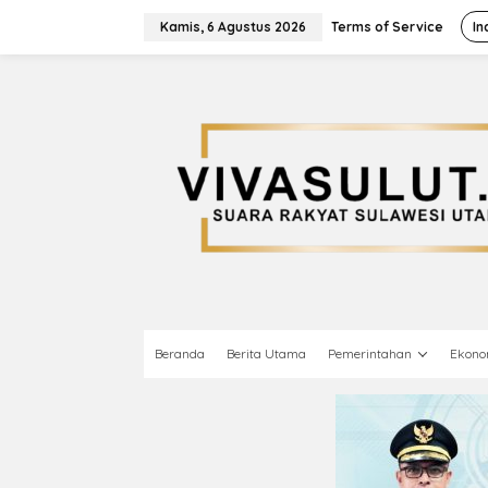
L
e
Kamis, 6 Agustus 2026
Terms of Service
In
w
a
t
i
k
e
k
o
n
t
e
n
Beranda
Berita Utama
Pemerintahan
Ekono