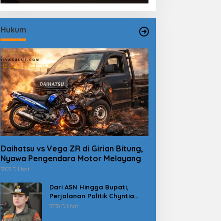
Hukum
Daihatsu vs Vega ZR di Girian Bitung,
Nyawa Pengendara Motor Melayang
3803 Dilihat
Dari ASN Hingga Bupati,
Perjalanan Politik Chyntia
Kalangit Berujung Kasus
3738 Dilihat
Dana Erupsi Gunung Ruang