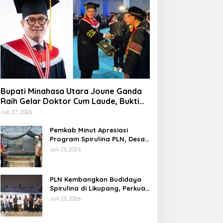
Bupati Minahasa Utara Joune Ganda
Raih Gelar Doktor Cum Laude, Bukti
Komitmen Tingkatkan Kualitas
Juli 27, 2026
Kepemimpinan
Pemkab Minut Apresiasi
Program Spirulina PLN, Desa
Tarabitan Disiapkan Jadi
Juli 23, 2026
Sentra Pangan Berbasis
Energi Bersih
PLN Kembangkan Budidaya
Spirulina di Likupang, Perkuat
Ketahanan Pangan dan
Juli 23, 2026
Ekonomi Masyarakat