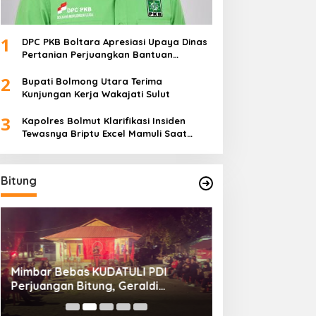
1
DPC PKB Boltara Apresiasi Upaya Dinas
Pertanian Perjuangkan Bantuan
Alsintan
2
Bupati Bolmong Utara Terima
Kunjungan Kerja Wakajati Sulut
3
Kapolres Bolmut Klarifikasi Insiden
Tewasnya Briptu Excel Mamuli Saat
Bertugas
Bitung
Mimbar Bebas KUDATULI PDI
Hengky Honandar
Perjuangan Bitung, Geraldi
Umum KONI Bitun
Mantiri: Bukan Sekedar Sejarah
Luntungan Sebu