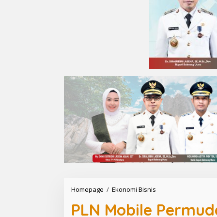
Homepage
/
Ekonomi Bisnis
P
L
PLN Mobile Permud
N
M