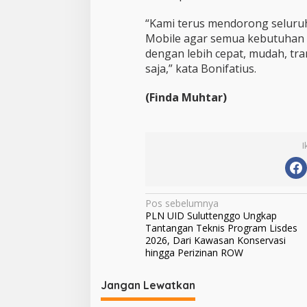
“Kami terus mendorong selur
Mobile agar semua kebutuhan l
dengan lebih cepat, mudah, tr
saja,” kata Bonifatius.
(Finda Muhtar)
I
N
Pos sebelumnya
PLN UID Suluttenggo Ungkap
a
Tantangan Teknis Program Lisdes
v
2026, Dari Kawasan Konservasi
hingga Perizinan ROW
i
g
Jangan Lewatkan
a