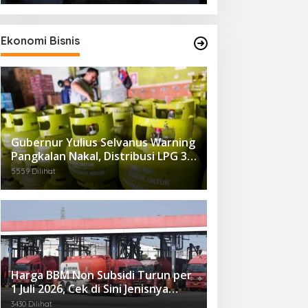
Ekonomi Bisnis
Gubernur Yulius Selvanus Warning
Pangkalan Nakal, Distribusi LPG 3
Kg Kembali Diawasi Ketat
5559 Dilihat
Harga BBM Non Subsidi Turun per
1 Juli 2026, Cek di Sini Jenisnya…
3430 Dilihat