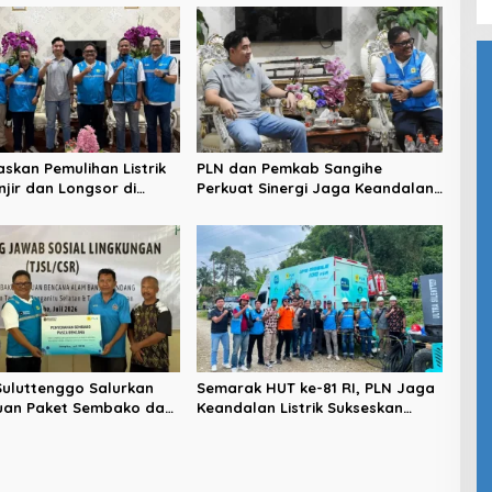
askan Pemulihan Listrik
PLN dan Pemkab Sangihe
jir dan Longsor di
Perkuat Sinergi Jaga Keandalan
Kolaborasi dengan
Listrik di Wilayah Kepulauan
adi Kunci
Suluttenggo Salurkan
Semarak HUT ke-81 RI, PLN Jaga
uan Paket Sembako dan
Keandalan Listrik Sukseskan
andalan Kelistrikan
Rangkaian Kegiatan PIKI –
encana di Tamako
UNKRIT di Tentena