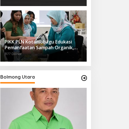
PIKK PLN Kotamobagu Edukasi
Pemanfaatan Sampah Organik,
Dorong Gaya Hidup Ramah
3177 Dilihat
Lingkungan
Bolmong Utara