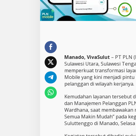
,
3
5
J
u
t
a
P
e
l
Manado, VivaSulut
– PT PLN (P
a
Sulawesi Utara, Sulawesi Tenga
n
memperkuat transformasi layana
g
g
Mobile yang kini menjadi pintu
a
pelanggan di wilayah kerjanya.
n
d
Kemudahan layanan tersebut d
i
dan Manajemen Pelanggan PLN U
S
u
Wardhana, saat membawakan ma
l
Semua Makin Mudah” pada keg
u
Suluttenggo di Manado, Selasa 
t
t
Kegiatan tersebut dihadiri pulu