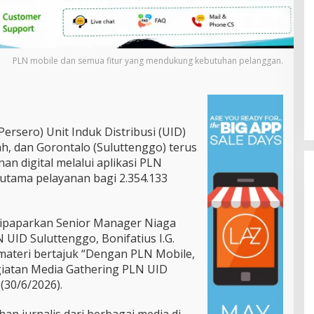
PLN mobile dan semua fitur yang mendukung kebutuhan pelanggan.
ersero) Unit Induk Distribusi (UID)
h, dan Gorontalo (Suluttenggo) terus
n digital melalui aplikasi PLN
 utama pelayanan bagi 2.354.133
ipaparkan Senior Manager Niaga
ID Suluttenggo, Bonifatius I.G.
teri bertajuk “Dengan PLN Mobile,
Gubernur Yulius Selvanus Perkuat
iatan Media Gathering PLN UID
Layanan Kesehatan Sulut,
(30/6/2026).
Resmikan Unit Hemodialisis dan
Di Pemprov Sulut
|
Juli 12, 2026
Dorong RSUD Bitung Naik Tipe C
han jurnalis dari berbagai media di