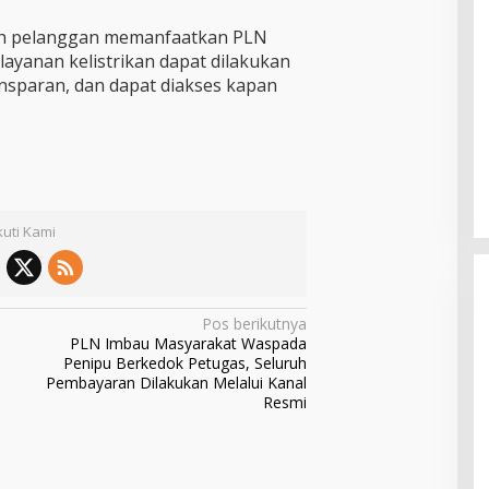
uh pelanggan memanfaatkan PLN
ayanan kelistrikan dapat dilakukan
ansparan, dan dapat diakses kapan
kuti Kami
Pos berikutnya
PLN Imbau Masyarakat Waspada
Penipu Berkedok Petugas, Seluruh
Pembayaran Dilakukan Melalui Kanal
Resmi
Kader PDI Perjuangan Bitung
Hadirkan Ramlan Ifran di Reses
Dapil Girian-Mandidir