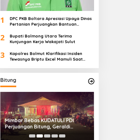
1
DPC PKB Boltara Apresiasi Upaya Dinas
Pertanian Perjuangkan Bantuan
Alsintan
2
Bupati Bolmong Utara Terima
Kunjungan Kerja Wakajati Sulut
3
Kapolres Bolmut Klarifikasi Insiden
Tewasnya Briptu Excel Mamuli Saat
Bertugas
Bitung
Mimbar Bebas KUDATULI PDI
Hengky Honandar
Perjuangan Bitung, Geraldi
Umum KONI Bitun
Mantiri: Bukan Sekedar Sejarah
Luntungan Sebu