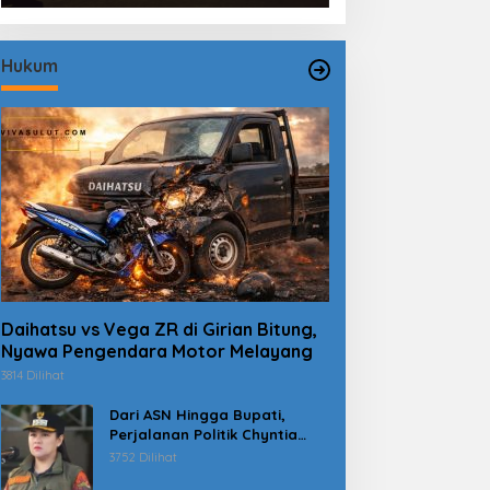
Hukum
Daihatsu vs Vega ZR di Girian Bitung,
Nyawa Pengendara Motor Melayang
3814 Dilihat
Dari ASN Hingga Bupati,
Perjalanan Politik Chyntia
Kalangit Berujung Kasus
3752 Dilihat
Dana Erupsi Gunung Ruang