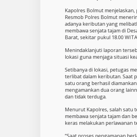
m
u
Kapolres Bolmut menjelaskan, 
l
Resmob Polres Bolmut meneri
i
S
adanya keributan yang melibat
a
membawa senjata tajam di Des
a
Barat, sekitar pukul 18.00 WITA
t
B
Menindaklanjuti laporan terse
e
r
lokasi guna menjaga situasi k
t
u
Setibanya di lokasi, petugas m
g
terlibat dalam keributan. Saa
a
satu orang berhasil diamankan
s
mengamankan dua orang lainny
dan tidak terduga.
Menurut Kapolres, salah satu 
membawa senjata tajam dan b
keras melakukan perlawanan t
“Saat proses pengamanan berla