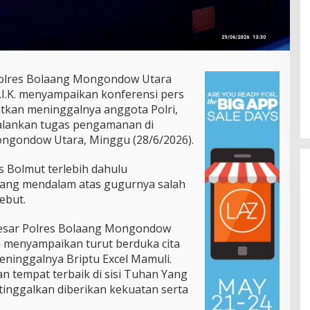
olres Bolaang Mongondow Utara
 M.I.K. menyampaikan konferensi pers
atkan meninggalnya anggota Polri,
jalankan tugas pengamanan di
ngondow Utara, Minggu (28/6/2026).
 Bolmut terlebih dahulu
yang mendalam atas gugurnya salah
ebut.
 besar Polres Bolaang Mongondow
ami menyampaikan turut berduka cita
Gubernur Yulius Selvanus Perkuat
ninggalnya Briptu Excel Mamuli.
Layanan Kesehatan Sulut,
tempat terbaik di sisi Tuhan Yang
Resmikan Unit Hemodialisis dan
Di Pemprov Sulut
|
Juli 12, 2026
tinggalkan diberikan kekuatan serta
Dorong RSUD Bitung Naik Tipe C