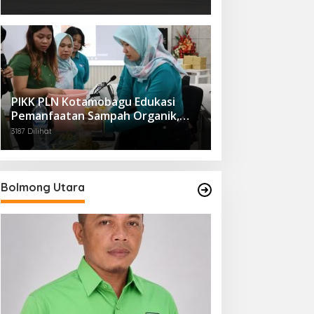
PIKK PLN Kotamobagu Edukasi
Pemanfaatan Sampah Organik,
Dorong Gaya Hidup Ramah
3187 Dilihat
Lingkungan
Bolmong Utara