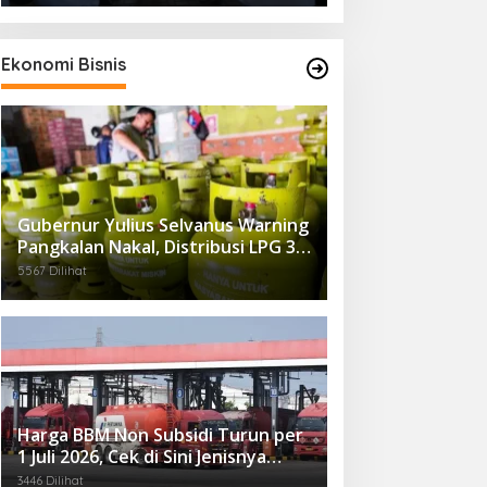
Ekonomi Bisnis
Gubernur Yulius Selvanus Warning
Pangkalan Nakal, Distribusi LPG 3
Kg Kembali Diawasi Ketat
5567 Dilihat
Harga BBM Non Subsidi Turun per
1 Juli 2026, Cek di Sini Jenisnya…
3446 Dilihat