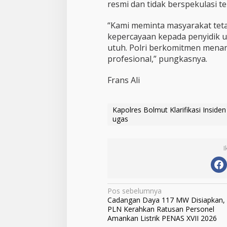
resmi dan tidak berspekulasi te
“Kami meminta masyarakat tet
kepercayaan kepada penyidik 
utuh. Polri berkomitmen menang
profesional,” pungkasnya.
Frans Ali
Kapolres Bolmut Klarifikasi Inside
ugas
I
N
Pos sebelumnya
Cadangan Daya 117 MW Disiapkan,
a
PLN Kerahkan Ratusan Personel
v
Amankan Listrik PENAS XVII 2026