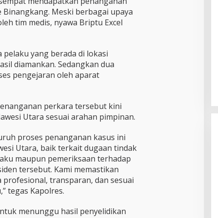
 sempat mendapatkan penanganan
 Binangkang. Meski berbagai upaya
leh tim medis, nyawa Briptu Excel
a pelaku yang berada di lokasi
hasil diamankan. Sedangkan dua
ses pengejaran oleh aparat
nanganan perkara tersebut kini
ulawesi Utara sesuai arahan pimpinan.
luruh proses penanganan kasus ini
esi Utara, baik terkait dugaan tindak
elaku maupun pemeriksaan terhadap
siden tersebut. Kami memastikan
 profesional, transparan, dan sesuai
Kader PDI Perjuangan Bitung
” tegas Kapolres.
Hadirkan Ramlan Ifran di Reses
Dapil Girian-Mandidir
ntuk menunggu hasil penyelidikan