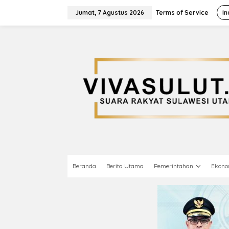
L
e
Jumat, 7 Agustus 2026
Terms of Service
In
w
a
t
i
k
e
k
o
n
t
e
n
Beranda
Berita Utama
Pemerintahan
Ekono