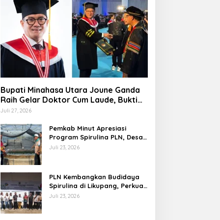
Bupati Minahasa Utara Joune Ganda
Raih Gelar Doktor Cum Laude, Bukti
Komitmen Tingkatkan Kualitas
Juli 27, 2026
Kepemimpinan
Pemkab Minut Apresiasi
Program Spirulina PLN, Desa
Tarabitan Disiapkan Jadi
Juli 23, 2026
Sentra Pangan Berbasis
Energi Bersih
PLN Kembangkan Budidaya
Spirulina di Likupang, Perkuat
Ketahanan Pangan dan
Juli 23, 2026
Ekonomi Masyarakat