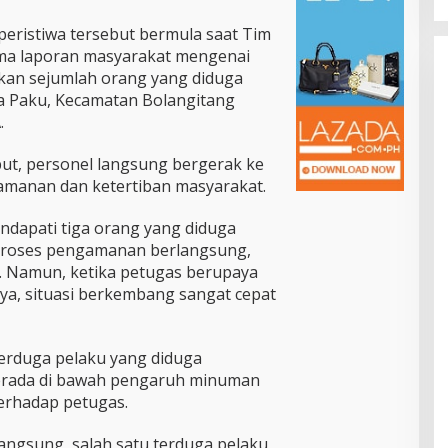
peristiwa tersebut bermula saat Tim
ma laporan masyarakat mengenai
kan sejumlah orang yang diduga
a Paku, Kecamatan Bolangitang
.
but, personel langsung bergerak ke
eamanan dan ketertiban masyarakat.
endapati tiga orang yang diduga
t proses pengamanan berlangsung,
. Namun, ketika petugas berupaya
a, situasi berkembang sangat cepat
terduga pelaku yang diduga
erada di bawah pengaruh minuman
erhadap petugas.
ngsung, salah satu terduga pelaku