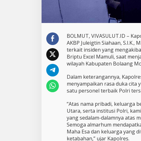
d
e
n
T
e
w
BOLMUT, VIVASULUT.ID – Kap
a
AKBP Juleigtin Siahaan, S.I.K.,
s
terkait insiden yang mengakib
n
Briptu Excel Mamuli, saat men
y
a
wilayah Kabupaten Bolaang Mo
B
r
Dalam keterangannya, Kapolres
i
menyampaikan rasa duka cita 
p
satu personel terbaik Polri ters
t
u
E
“Atas nama pribadi, keluarga
x
Utara, serta institusi Polri, k
c
yang sedalam-dalamnya atas me
e
Semoga almarhum mendapatkan 
l
M
Maha Esa dan keluarga yang di
a
ketabahan,” ujar Kapolres.