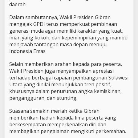
M
daerah.
o
m
Dalam sambutannya, Wakil Presiden Gibran
e
mengajak GPDI terus memperkuat pembinaan
n
t
generasi muda agar memiliki karakter yang kuat,
u
iman yang kokoh, dan kepemimpinan yang mampu
m
menjawab tantangan masa depan menuju
P
Indonesia Emas.
e
m
b
Selain memberikan arahan kepada para peserta,
i
Wakil Presiden juga menyampaikan apresiasi
n
terhadap berbagai capaian pembangunan Sulawesi
a
Utara yang dinilai menunjukkan tren positif,
a
n
khususnya dalam penurunan angka kemiskinan,
3
pengangguran, dan stunting.
0
R
Suasana semakin meriah ketika Gibran
i
memberikan hadiah kepada lima peserta yang
b
u
berkesempatan memperkenalkan diri dan
P
membagikan pengalaman mengikuti perkemahan.
e