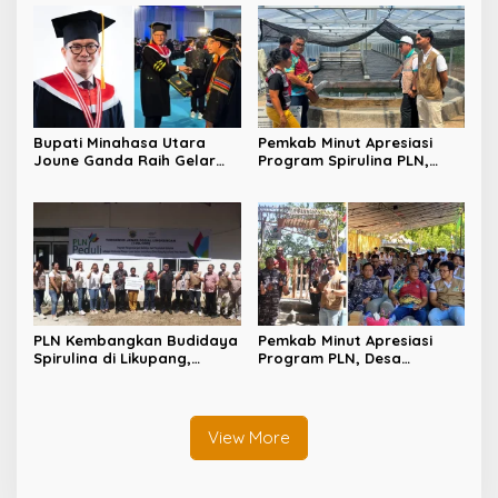
Bupati Minahasa Utara
Pemkab Minut Apresiasi
Joune Ganda Raih Gelar
Program Spirulina PLN,
Doktor Cum Laude, Bukti
Desa Tarabitan Disiapkan
Komitmen Tingkatkan
Jadi Sentra Pangan
Kualitas Kepemimpinan
Berbasis Energi Bersih
PLN Kembangkan Budidaya
Pemkab Minut Apresiasi
Spirulina di Likupang,
Program PLN, Desa
Perkuat Ketahanan Pangan
Tarabitan Disiapkan Jadi
dan Ekonomi Masyarakat
Percontohan Ekowisata
Berdaya Saing
View More