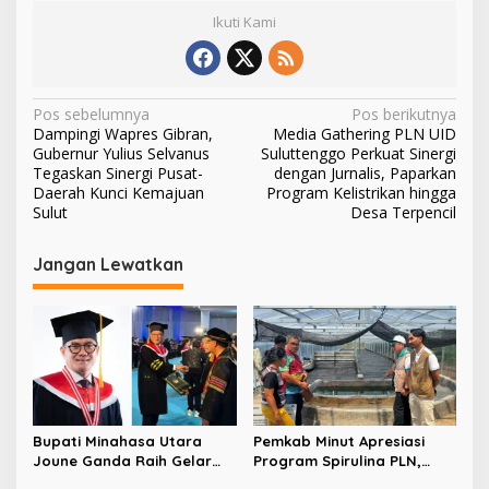
Ikuti Kami
N
Pos sebelumnya
Pos berikutnya
Dampingi Wapres Gibran,
Media Gathering PLN UID
a
Gubernur Yulius Selvanus
Suluttenggo Perkuat Sinergi
v
Tegaskan Sinergi Pusat-
dengan Jurnalis, Paparkan
Daerah Kunci Kemajuan
Program Kelistrikan hingga
i
Sulut
Desa Terpencil
g
Jangan Lewatkan
a
s
i
p
o
s
Bupati Minahasa Utara
Pemkab Minut Apresiasi
Joune Ganda Raih Gelar
Program Spirulina PLN,
Doktor Cum Laude, Bukti
Desa Tarabitan Disiapkan