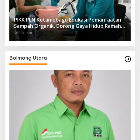
PIKK PLN Kotamobagu Edukasi Pemanfaatan
Sampah Organik, Dorong Gaya Hidup Ramah
Lingkungan
3182 Dilihat
Bolmong Utara