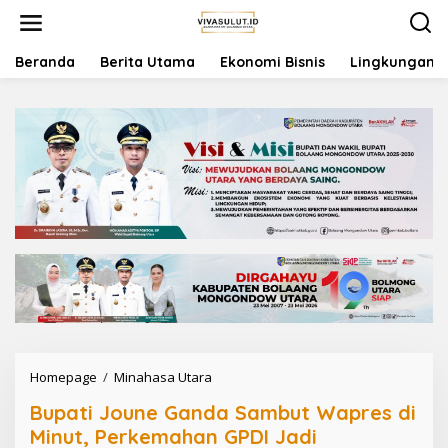
L
e
w
a
Beranda
Berita Utama
Ekonomi Bisnis
Lingkungan
t
i
k
e
k
o
n
t
e
n
Homepage
/
Minahasa Utara
B
u
Bupati Joune Ganda Sambut Wapres di
p
a
Minut, Perkemahan GPDI Jadi