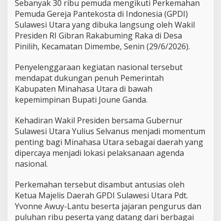
i
Sebanyak 30 ribu pemuda mengikuti Perkemahan
M
Pemuda Gereja Pantekosta di Indonesia (GPDI)
i
Sulawesi Utara yang dibuka langsung oleh Wakil
n
Presiden RI Gibran Rakabuming Raka di Desa
u
Pinilih, Kecamatan Dimembe, Senin (29/6/2026).
t
,
P
Penyelenggaraan kegiatan nasional tersebut
e
mendapat dukungan penuh Pemerintah
r
Kabupaten Minahasa Utara di bawah
k
kepemimpinan Bupati Joune Ganda.
e
m
a
Kehadiran Wakil Presiden bersama Gubernur
h
Sulawesi Utara Yulius Selvanus menjadi momentum
a
penting bagi Minahasa Utara sebagai daerah yang
n
dipercaya menjadi lokasi pelaksanaan agenda
G
P
nasional.
D
I
Perkemahan tersebut disambut antusias oleh
J
Ketua Majelis Daerah GPDI Sulawesi Utara Pdt.
a
Yvonne Awuy-Lantu beserta jajaran pengurus dan
d
i
puluhan ribu peserta yang datang dari berbagai