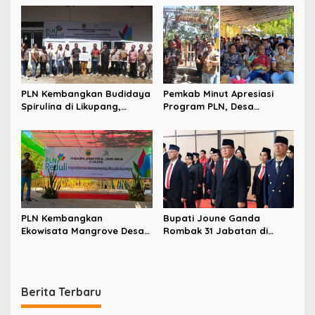
Komitmen Tingkatkan
Jadi Sentra Pangan
Kualitas Kepemimpinan
Berbasis Energi Bersih
PLN Kembangkan Budidaya
Pemkab Minut Apresiasi
Spirulina di Likupang,
Program PLN, Desa
Perkuat Ketahanan Pangan
Tarabitan Disiapkan Jadi
dan Ekonomi Masyarakat
Percontohan Ekowisata
Berdaya Saing
PLN Kembangkan
Bupati Joune Ganda
Ekowisata Mangrove Desa
Rombak 31 Jabatan di
Tarabitan, Dorong UMK dan
Pemkab Minut, Styvi
Ekonomi Berkelanjutan di
Watupongoh Pimpin
Likupang
Diskominfosan
Berita Terbaru