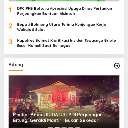
1
DPC PKB Boltara Apresiasi Upaya Dinas Pertanian
Perjuangkan Bantuan Alsintan
2
Bupati Bolmong Utara Terima Kunjungan Kerja
Wakajati Sulut
3
Kapolres Bolmut Klarifikasi Insiden Tewasnya Briptu
Excel Mamuli Saat Bertugas
Bitung
Mimbar Bebas KUDATULI PDI Perjuangan
H
Bitung, Geraldi Mantiri: Bukan Sekedar
B
Sejarah
P