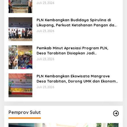
Pangan Berbasis Energi Bersih
Juli 23, 2026
PLN Kembangkan Budidaya Spirulina di
Likupang, Perkuat Ketahanan Pangan dan
Ekonomi Masyarakat
Juli 23, 2026
Pemkab Minut Apresiasi Program PLN,
Desa Tarabitan Disiapkan Jadi
Percontohan Ekowisata Berdaya Saing
Juli 23, 2026
PLN Kembangkan Ekowisata Mangrove
Desa Tarabitan, Dorong UMK dan Ekonomi
Berkelanjutan di Likupang
Juli 23, 2026
Pemprov Sulut