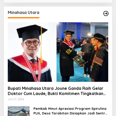
Minahasa Utara
Bupati Minahasa Utara Joune Ganda Raih Gelar
Doktor Cum Laude, Bukti Komitmen Tingkatkan
Kualitas Kepemimpinan
Juli 27, 2026
Pemkab Minut Apresiasi Program Spirulina
PLN, Desa Tarabitan Disiapkan Jadi Sentra