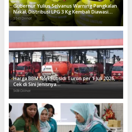
Gubernur Yulius Selvanus Warning Pangkalan
Nakal, Distribusi LPG 3 Kg Kembali Diawasi
Ketat
5563 Dilihat
Harga BBM Non Subsidi Turun per 1 Juli 2026,
Cek di Sini Jenisnya…
3438 Dilihat