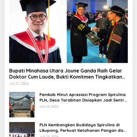
Bupati Minahasa Utara Joune Ganda Raih Gelar
Doktor Cum Laude, Bukti Komitmen Tingkatkan
Kualitas Kepemimpinan
Juli 27, 2026
Pemkab Minut Apresiasi Program Spirulina
PLN, Desa Tarabitan Disiapkan Jadi Sentra
Pangan Berbasis Energi Bersih
Juli 23, 2026
PLN Kembangkan Budidaya Spirulina di
Likupang, Perkuat Ketahanan Pangan dan
Ekonomi Masyarakat
Juli 23, 2026