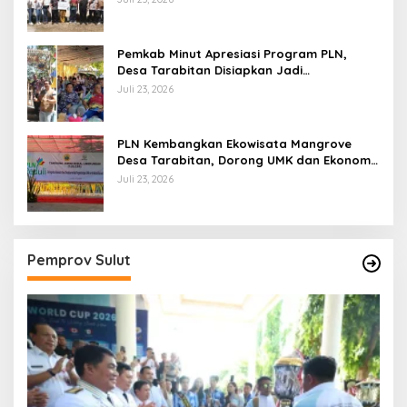
Pemkab Minut Apresiasi Program PLN,
Desa Tarabitan Disiapkan Jadi
Percontohan Ekowisata Berdaya Saing
Juli 23, 2026
PLN Kembangkan Ekowisata Mangrove
Desa Tarabitan, Dorong UMK dan Ekonomi
Berkelanjutan di Likupang
Juli 23, 2026
Pemprov Sulut