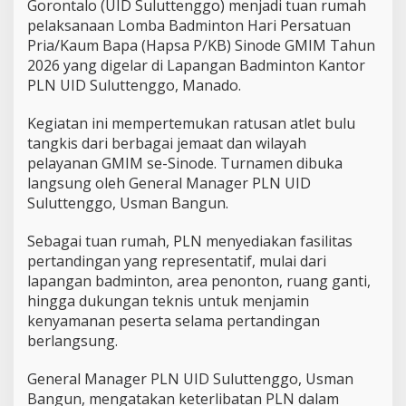
m
Gorontalo (UID Suluttenggo) menjadi tuan rumah
b
pelaksanaan Lomba Badminton Hari Persatuan
a
Pria/Kaum Bapa (Hapsa P/KB) Sinode GMIM Tahun
B
2026 yang digelar di Lapangan Badminton Kantor
a
PLN UID Suluttenggo, Manado.
d
m
i
Kegiatan ini mempertemukan ratusan atlet bulu
n
tangkis dari berbagai jemaat dan wilayah
t
pelayanan GMIM se-Sinode. Turnamen dibuka
o
langsung oleh General Manager PLN UID
n
H
Suluttenggo, Usman Bangun.
a
p
Sebagai tuan rumah, PLN menyediakan fasilitas
s
pertandingan yang representatif, mulai dari
a
lapangan badminton, area penonton, ruang ganti,
P
/
hingga dukungan teknis untuk menjamin
K
kenyamanan peserta selama pertandingan
B
berlangsung.
S
i
General Manager PLN UID Suluttenggo, Usman
n
o
Bangun, mengatakan keterlibatan PLN dalam