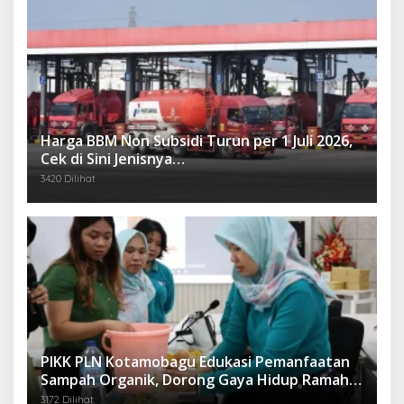
Harga BBM Non Subsidi Turun per 1 Juli 2026,
Cek di Sini Jenisnya…
3420 Dilihat
PIKK PLN Kotamobagu Edukasi Pemanfaatan
Sampah Organik, Dorong Gaya Hidup Ramah
Lingkungan
3172 Dilihat