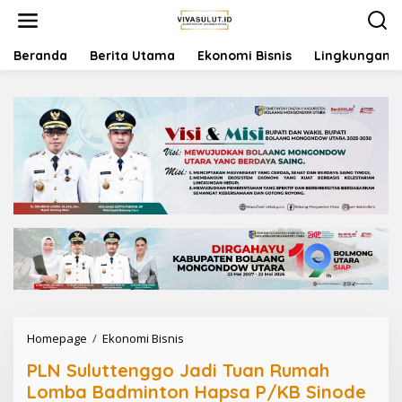
L
e
w
a
Beranda
Berita Utama
Ekonomi Bisnis
Lingkungan
t
i
k
e
k
o
n
t
e
n
Homepage
/
Ekonomi Bisnis
P
L
PLN Suluttenggo Jadi Tuan Rumah
N
S
Lomba Badminton Hapsa P/KB Sinode