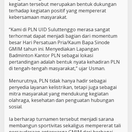
d
kegiatan tersebut merupakan bentuk dukungan
e
terhadap kegiatan positif yang mempererat
G
kebersamaan masyarakat.
M
I
M
“Kami di PLN UID Suluttenggo merasa sangat
2
terhormat dapat menjadi bagian dari momentum
0
besar Hari Persatuan Pria/Kaum Bapa Sinode
2
GMIM tahun ini. Menyediakan Lapangan
6
Badminton Kantor PLN sebagai lokasi
pertandingan adalah bentuk nyata kehadiran PLN
di tengah-tengah masyarakat,” ujar Usman.
Menurutnya, PLN tidak hanya hadir sebagai
penyedia layanan kelistrikan, tetapi juga sebagai
mitra masyarakat yang mendukung kegiatan
olahraga, kesehatan dan penguatan hubungan
sosial.
Ia berharap turnamen tersebut menjadi sarana
membangun sportivitas sekaligus mempererat tali
persaudaraan antarwarga GMIM dari berbagai