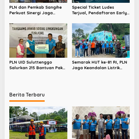
PLN dan Pemkab Sangihe
Special Ticket Ludes
Perkuat Sinergi Jaga
Terjual, Pendaftaran Early
Keandalan Listrik di
Bird PLN Electric Run 2026
Wilayah Kepulauan
Dibuka Besok
PLN UID Suluttenggo
Semarak HUT ke-81 RI, PLN
Salurkan 215 Bantuan Paket
Jaga Keandalan Listrik
Sembako dan Jamin
Sukseskan Rangkaian
Keandalan Kelistrikan
Kegiatan PIKI – UNKRIT di
Pasca Bencana di Tamako
Tentena
Berita Terbaru