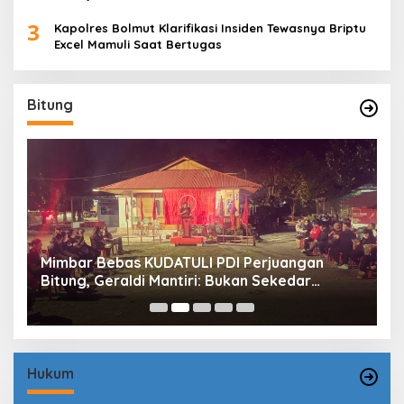
3
Kapolres Bolmut Klarifikasi Insiden Tewasnya Briptu
Excel Mamuli Saat Bertugas
Bitung
Mimbar Bebas KUDATULI PDI Perjuangan
H
Bitung, Geraldi Mantiri: Bukan Sekedar
B
Sejarah
P
Hukum