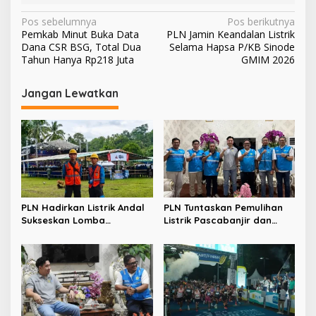
N
Pos sebelumnya
Pos berikutnya
Pemkab Minut Buka Data
PLN Jamin Keandalan Listrik
a
Dana CSR BSG, Total Dua
Selama Hapsa P/KB Sinode
v
Tahun Hanya Rp218 Juta
GMIM 2026
i
Jangan Lewatkan
g
a
s
i
p
o
PLN Hadirkan Listrik Andal
PLN Tuntaskan Pemulihan
s
Sukseskan Lomba
Listrik Pascabanjir dan
Masamper “Oikumene
Longsor di Tamako,
Bermazmur” di Sangihe
Kolaborasi dengan Pemkab
Jadi Kunci