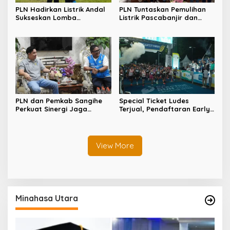
PLN Hadirkan Listrik Andal
PLN Tuntaskan Pemulihan
Sukseskan Lomba
Listrik Pascabanjir dan
Masamper “Oikumene
Longsor di Tamako,
Bermazmur” di Sangihe
Kolaborasi dengan Pemkab
Jadi Kunci
PLN dan Pemkab Sangihe
Special Ticket Ludes
Perkuat Sinergi Jaga
Terjual, Pendaftaran Early
Keandalan Listrik di
Bird PLN Electric Run 2026
Wilayah Kepulauan
Dibuka Besok
View More
Minahasa Utara