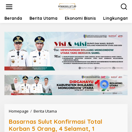
L
e
w
a
Beranda
Berita Utama
Ekonomi Bisnis
Lingkungan
t
i
k
e
k
o
n
t
e
n
Homepage
/
Berita Utama
B
a
Basarnas Sulut Konfirmasi Total
s
a
Korban 5 Orang, 4 Selamat, 1