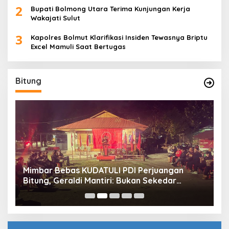
2
Bupati Bolmong Utara Terima Kunjungan Kerja
Wakajati Sulut
3
Kapolres Bolmut Klarifikasi Insiden Tewasnya Briptu
Excel Mamuli Saat Bertugas
Bitung
Mimbar Bebas KUDATULI PDI Perjuangan
H
Bitung, Geraldi Mantiri: Bukan Sekedar
B
Sejarah
P