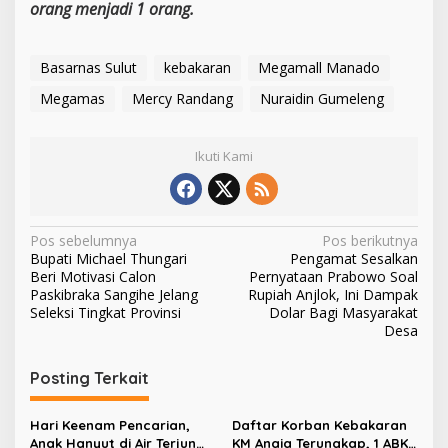
orang menjadi 1 orang.
Basarnas Sulut
kebakaran
Megamall Manado
Megamas
Mercy Randang
Nuraidin Gumeleng
Ikuti Kami
N
Pos sebelumnya
Pos berikutnya
Bupati Michael Thungari
Pengamat Sesalkan
a
Beri Motivasi Calon
Pernyataan Prabowo Soal
v
Paskibraka Sangihe Jelang
Rupiah Anjlok, Ini Dampak
Seleksi Tingkat Provinsi
Dolar Bagi Masyarakat
i
Desa
g
Posting Terkait
a
s
Hari Keenam Pencarian,
Daftar Korban Kebakaran
i
Anak Hanyut di Air Terjun
KM Anaia Terungkap, 1 ABK