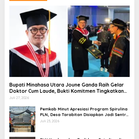
Bupati Minahasa Utara Joune Ganda Raih Gelar
Doktor Cum Laude, Bukti Komitmen Tingkatkan
Kualitas Kepemimpinan
Juli 27, 2026
Pemkab Minut Apresiasi Program Spirulina
PLN, Desa Tarabitan Disiapkan Jadi Sentra
Pangan Berbasis Energi Bersih
Juli 23, 2026