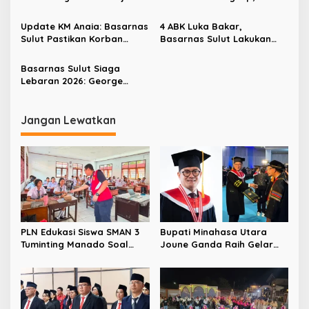
p
Paris Minahasa Ditemukan
Luka Bakar 90 Persen
Meninggal
Update KM Anaia: Basarnas
4 ABK Luka Bakar,
o
Sulut Pastikan Korban
Basarnas Sulut Lakukan
s
Terbakar Berjumlah 5
Evakuasi Kebakaran KM
Orang
Anaia
Basarnas Sulut Siaga
Lebaran 2026: George
Randang Pastikan Tim Siap
Amankan Mudik dan Wisata
Jangan Lewatkan
PLN Edukasi Siswa SMAN 3
Bupati Minahasa Utara
Tuminting Manado Soal
Joune Ganda Raih Gelar
Bahaya Listrik
Doktor Cum Laude, Bukti
Komitmen Tingkatkan
Kualitas Kepemimpinan