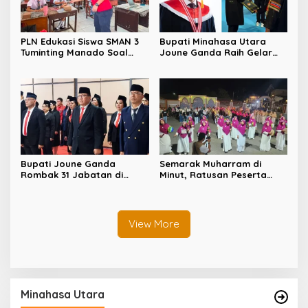
PLN Edukasi Siswa SMAN 3
Bupati Minahasa Utara
Tuminting Manado Soal
Joune Ganda Raih Gelar
Bahaya Listrik
Doktor Cum Laude, Bukti
Komitmen Tingkatkan
Kualitas Kepemimpinan
Bupati Joune Ganda
Semarak Muharram di
Rombak 31 Jabatan di
Minut, Ratusan Peserta
Pemkab Minut, Styvi
Ramaikan Gebyar Tabtu
Watupongoh Pimpin
Pererat Silaturahmi Umat
Diskominfosan
View More
Minahasa Utara