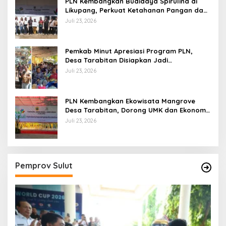
PLN Kembangkan Budidaya Spirulina di
Likupang, Perkuat Ketahanan Pangan dan
Ekonomi Masyarakat
Juli 23, 2026
Pemkab Minut Apresiasi Program PLN,
Desa Tarabitan Disiapkan Jadi
Percontohan Ekowisata Berdaya Saing
Juli 23, 2026
PLN Kembangkan Ekowisata Mangrove
Desa Tarabitan, Dorong UMK dan Ekonomi
Berkelanjutan di Likupang
Juli 23, 2026
Pemprov Sulut