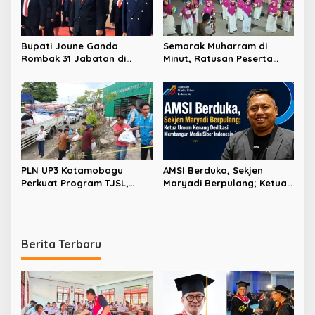
Bupati Joune Ganda
Semarak Muharram di
Rombak 31 Jabatan di
Minut, Ratusan Peserta
Pemkab Minut, Styvi
Ramaikan Gebyar Tabtu
Watupongoh Pimpin
Pererat Silaturahmi Umat
Diskominfosan
PLN UP3 Kotamobagu
AMSI Berduka, Sekjen
Perkuat Program TJSL,
Maryadi Berpulang; Ketua
Hadirkan Bantuan
Umum Kenang Dedikasi
Kemanusiaan hingga
Membangun Media Siber
Pemberdayaan
Indonesia
Masyarakat
Berita Terbaru