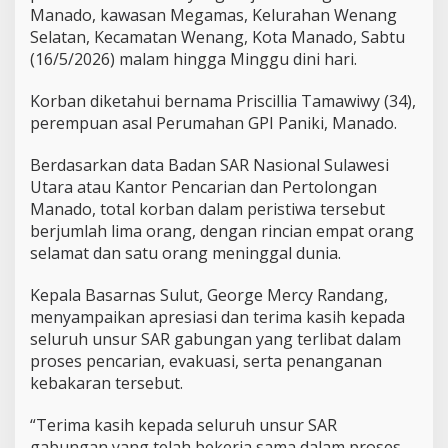
o
Manado, kawasan Megamas, Kelurahan Wenang
r
Selatan, Kecamatan Wenang, Kota Manado, Sabtu
b
(16/5/2026) malam hingga Minggu dini hari.
a
n
5
Korban diketahui bernama Priscillia Tamawiwy (34),
O
perempuan asal Perumahan GPI Paniki, Manado.
r
a
Berdasarkan data Badan SAR Nasional Sulawesi
n
g
Utara atau Kantor Pencarian dan Pertolongan
,
Manado, total korban dalam peristiwa tersebut
4
berjumlah lima orang, dengan rincian empat orang
S
selamat dan satu orang meninggal dunia.
e
l
a
Kepala Basarnas Sulut, George Mercy Randang,
m
menyampaikan apresiasi dan terima kasih kepada
a
seluruh unsur SAR gabungan yang terlibat dalam
t
proses pencarian, evakuasi, serta penanganan
,
kebakaran tersebut.
1
M
e
“Terima kasih kepada seluruh unsur SAR
n
gabungan yang telah bekerja sama dalam proses