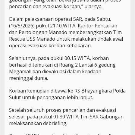
i
pencarian dan evakuasi korban,” ujarnya.
n
g
g
Dalam pelaksanaan operasi SAR, pada Sabtu,
a
(16/5/2026) pukul 21.10 WITA, Kantor Pencarian
l
dan Pertolongan Manado memberangkatkan Tim
d
Rescue USS Manado untuk melakukan tindak awal
i
operasi evakuasi korban kebakaran.
M
u
s
Selanjutnya, pada pukul 00.15 WITA, korban
i
berhasil ditemukan di Ruang 2 Lantai 6 gedung
b
Megamall dan dievakuasi dalam keadaan
a
meninggal dunia.
h
K
e
Korban kemudian dibawa ke RS Bhayangkara Polda
b
Sulut untuk penanganan lebih lanjut.
a
k
Setelah seluruh proses pencarian dan evakuasi
a
r
selesai, pada pukul 01.30 WITA Tim SAR Gabungan
a
melaksanakan debriefing.
n
M