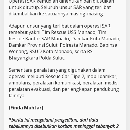
Operasi SAR kemudian dihentikan dan diusulkan
e
untuk ditutup. Seluruh unsur SAR yang terlibat
g
a
dikembalikan ke satuannya masing-masing.
m
a
Adapun unsur yang terlibat dalam operasi SAR
l
tersebut yakni Tim Rescue USS Manado, Tim
l
Rescue Kantor SAR Manado, Damkar Kota Manado,
M
a
Damkar Provinsi Sulut, Polresta Manado, Babinsa
n
Wenang, RSUD Kota Manado, serta RS
a
Bhayangkara Polda Sulut.
d
o
Sementara peralatan yang digunakan dalam
operasi meliputi Rescue Car Tipe 2, mobil damkar,
ambulans, peralatan komunikasi, peralatan medis,
peralatan evakuasi, dan perlengkapan pendukung
lainnya.
(Finda Muhtar)
*berita ini mengalami pengeditan, dari data
sebelumnya disebutkan korban meninggal sebanyak 2