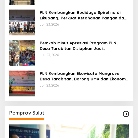
PLN Kembangkan Budidaya Spirulina di
Likupang, Perkuat Ketahanan Pangan dan
Ekonomi Masyarakat
Juli 23, 2026
Pemkab Minut Apresiasi Program PLN,
Desa Tarabitan Disiapkan Jadi
Percontohan Ekowisata Berdaya Saing
Juli 23, 2026
PLN Kembangkan Ekowisata Mangrove
Desa Tarabitan, Dorong UMK dan Ekonomi
Berkelanjutan di Likupang
Juli 23, 2026
Pemprov Sulut