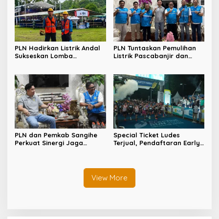
PLN Hadirkan Listrik Andal
PLN Tuntaskan Pemulihan
Sukseskan Lomba
Listrik Pascabanjir dan
Masamper “Oikumene
Longsor di Tamako,
Bermazmur” di Sangihe
Kolaborasi dengan Pemkab
Jadi Kunci
PLN dan Pemkab Sangihe
Special Ticket Ludes
Perkuat Sinergi Jaga
Terjual, Pendaftaran Early
Keandalan Listrik di
Bird PLN Electric Run 2026
Wilayah Kepulauan
Dibuka Besok
View More