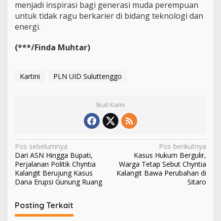
menjadi inspirasi bagi generasi muda perempuan
untuk tidak ragu berkarier di bidang teknologi dan
energi.
(***/Finda Muhtar)
Kartini
PLN UID Suluttenggo
Ikuti Kami
N
Pos sebelumnya
Pos berikutnya
Dari ASN Hingga Bupati,
Kasus Hukum Bergulir,
a
Perjalanan Politik Chyntia
Warga Tetap Sebut Chyntia
v
Kalangit Berujung Kasus
Kalangit Bawa Perubahan di
Dana Erupsi Gunung Ruang
Sitaro
i
g
Posting Terkait
a