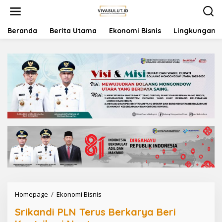
L
e
w
a
Beranda
Berita Utama
Ekonomi Bisnis
Lingkungan
t
i
k
e
k
o
n
t
e
n
Homepage
/
Ekonomi Bisnis
S
r
Srikandi PLN Terus Berkarya Beri
i
k