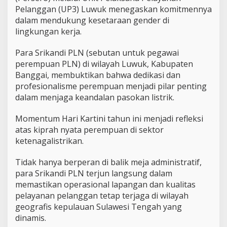
Pelanggan (UP3) Luwuk menegaskan komitmennya
o
n
dalam mendukung kesetaraan gender di
t
lingkungan kerja.
r
i
Para Srikandi PLN (sebutan untuk pegawai
b
perempuan PLN) di wilayah Luwuk, Kabupaten
u
s
Banggai, membuktikan bahwa dedikasi dan
i
profesionalisme perempuan menjadi pilar penting
N
dalam menjaga keandalan pasokan listrik.
y
a
Momentum Hari Kartini tahun ini menjadi refleksi
t
a
atas kiprah nyata perempuan di sektor
ketenagalistrikan.
Tidak hanya berperan di balik meja administratif,
para Srikandi PLN terjun langsung dalam
memastikan operasional lapangan dan kualitas
pelayanan pelanggan tetap terjaga di wilayah
geografis kepulauan Sulawesi Tengah yang
dinamis.