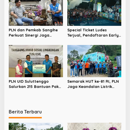
PLN dan Pemkab Sangihe
Special Ticket Ludes
Perkuat Sinergi Jaga
Terjual, Pendaftaran Early
Keandalan Listrik di
Bird PLN Electric Run 2026
Wilayah Kepulauan
Dibuka Besok
PLN UID Suluttenggo
Semarak HUT ke-81 RI, PLN
Salurkan 215 Bantuan Paket
Jaga Keandalan Listrik
Sembako dan Jamin
Sukseskan Rangkaian
Keandalan Kelistrikan
Kegiatan PIKI – UNKRIT di
Pasca Bencana di Tamako
Tentena
Berita Terbaru