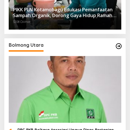
PIKK PLN Kotamobagu Edukasi Pemanfaatan
Sampah Organik, Dorong Gaya Hidup Ramah
Lingkungan
3208 Dilihat
Bolmong Utara
DPC PKB Boltara Apresiasi Upaya Dinas Pertanian