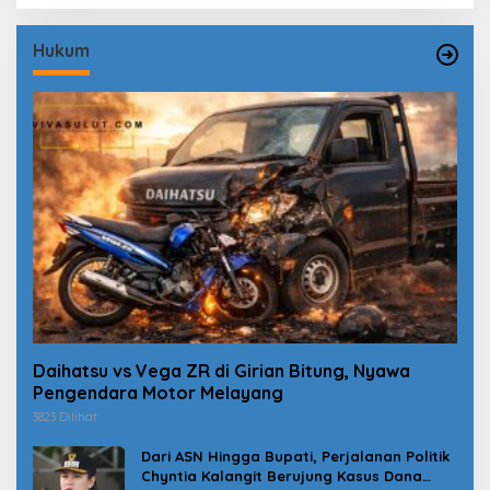
Hukum
Daihatsu vs Vega ZR di Girian Bitung, Nyawa
Pengendara Motor Melayang
3823 Dilihat
Dari ASN Hingga Bupati, Perjalanan Politik
Chyntia Kalangit Berujung Kasus Dana