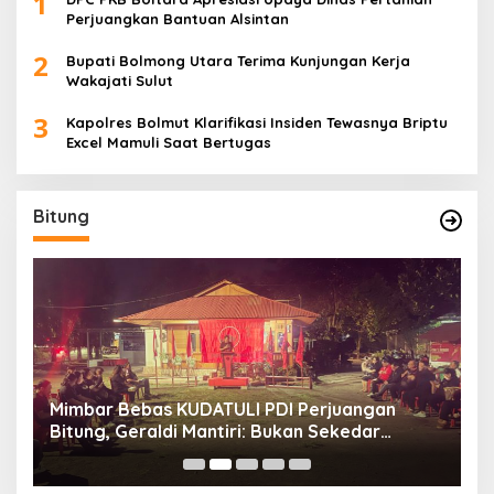
1
Perjuangkan Bantuan Alsintan
2
Bupati Bolmong Utara Terima Kunjungan Kerja
Wakajati Sulut
3
Kapolres Bolmut Klarifikasi Insiden Tewasnya Briptu
Excel Mamuli Saat Bertugas
Bitung
Mimbar Bebas KUDATULI PDI Perjuangan
H
Bitung, Geraldi Mantiri: Bukan Sekedar
B
Sejarah
P