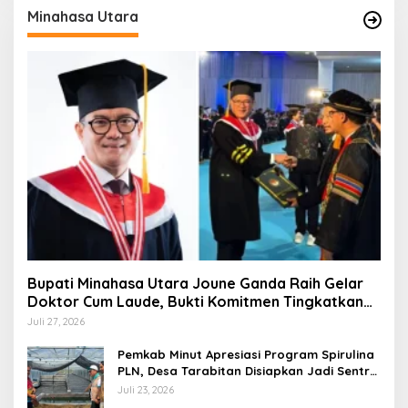
Minahasa Utara
Bupati Minahasa Utara Joune Ganda Raih Gelar
Doktor Cum Laude, Bukti Komitmen Tingkatkan
Kualitas Kepemimpinan
Juli 27, 2026
Pemkab Minut Apresiasi Program Spirulina
PLN, Desa Tarabitan Disiapkan Jadi Sentra
Pangan Berbasis Energi Bersih
Juli 23, 2026