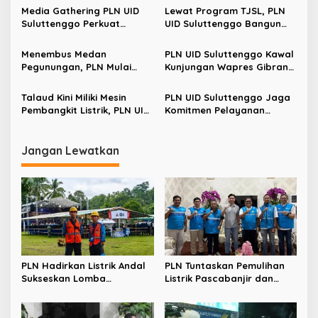
s
Media Gathering PLN UID
Lewat Program TJSL, PLN
Suluttenggo Perkuat
UID Suluttenggo Bangun
i
Sinergi dengan Jurnalis,
Jalan Paving di Desa
p
Paparkan Program
Tempang Dua Minahasa
Menembus Medan
PLN UID Suluttenggo Kawal
Kelistrikan hingga Desa
Pegunungan, PLN Mulai
Kunjungan Wapres Gibran
o
Terpencil
Bangun Jaringan Listrik
Rakabuming Raka ke Lokasi
s
untuk Desa Bobalo di
Pasca Gempa
Talaud Kini Miliki Mesin
PLN UID Suluttenggo Jaga
Tinombo Sulawesi Tengah
Pembangkit Listrik, PLN UID
Komitmen Pelayanan
Suluttenggo Percepat
Maksimal di Hari Raya Idul
Penguatan Sistem di
Fitri 1447 H
Wilayah Perbatasan
Jangan Lewatkan
PLN Hadirkan Listrik Andal
PLN Tuntaskan Pemulihan
Sukseskan Lomba
Listrik Pascabanjir dan
Masamper “Oikumene
Longsor di Tamako,
Bermazmur” di Sangihe
Kolaborasi dengan Pemkab
Jadi Kunci