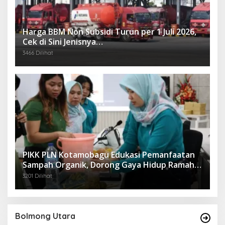
Harga BBM Non Subsidi Turun per 1 Juli 2026,
Cek di Sini Jenisnya…
3466 Dilihat
PIKK PLN Kotamobagu Edukasi Pemanfaatan
Sampah Organik, Dorong Gaya Hidup Ramah
Lingkungan
3201 Dilihat
Bolmong Utara