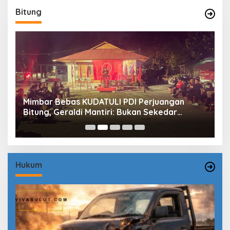
Bitung
Mimbar Bebas KUDATULI PDI Perjuangan
H
Bitung, Geraldi Mantiri: Bukan Sekedar
B
Sejarah
P
Hukum