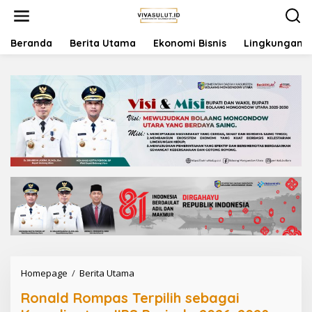
L
e
w
a
Beranda
Berita Utama
Ekonomi Bisnis
Lingkungan
t
i
k
e
k
o
n
t
e
n
Homepage
/
Berita Utama
R
o
Ronald Rompas Terpilih sebagai
n
a