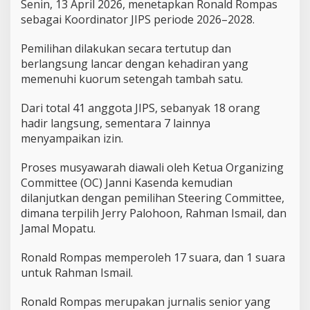
Senin, 13 April 2026, menetapkan Ronald Rompas
o
sebagai Koordinator JIPS periode 2026–2028.
r
d
Pemilihan dilakukan secara tertutup dan
i
n
berlangsung lancar dengan kehadiran yang
a
memenuhi kuorum setengah tambah satu.
t
o
Dari total 41 anggota JIPS, sebanyak 18 orang
r
hadir langsung, sementara 7 lainnya
J
I
menyampaikan izin.
P
S
Proses musyawarah diawali oleh Ketua Organizing
P
Committee (OC) Janni Kasenda kemudian
e
dilanjutkan dengan pemilihan Steering Committee,
r
i
dimana terpilih Jerry Palohoon, Rahman Ismail, dan
o
Jamal Mopatu.
d
e
Ronald Rompas memperoleh 17 suara, dan 1 suara
2
untuk Rahman Ismail.
0
2
6
Ronald Rompas merupakan jurnalis senior yang