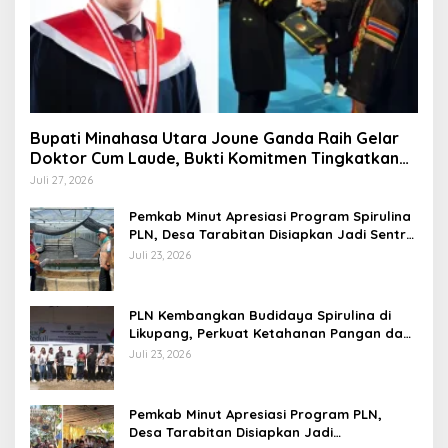
Bupati Minahasa Utara Joune Ganda Raih Gelar
Doktor Cum Laude, Bukti Komitmen Tingkatkan
Kualitas Kepemimpinan
Juli 27, 2026
Pemkab Minut Apresiasi Program Spirulina
PLN, Desa Tarabitan Disiapkan Jadi Sentra
Pangan Berbasis Energi Bersih
Juli 23, 2026
PLN Kembangkan Budidaya Spirulina di
Likupang, Perkuat Ketahanan Pangan dan
Ekonomi Masyarakat
Juli 23, 2026
Pemkab Minut Apresiasi Program PLN,
Desa Tarabitan Disiapkan Jadi