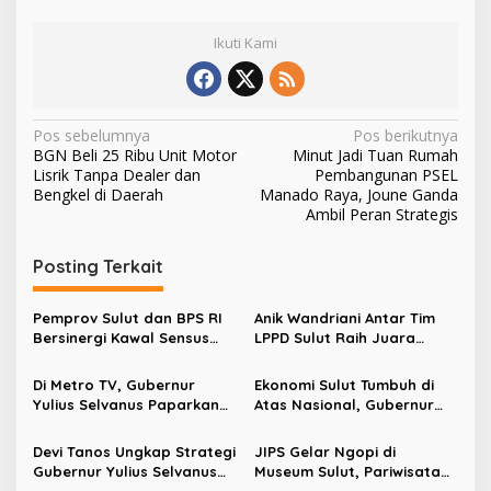
Ikuti Kami
N
Pos sebelumnya
Pos berikutnya
BGN Beli 25 Ribu Unit Motor
Minut Jadi Tuan Rumah
a
Lisrik Tanpa Dealer dan
Pembangunan PSEL
v
Bengkel di Daerah
Manado Raya, Joune Ganda
Ambil Peran Strategis
i
g
Posting Terkait
a
s
Pemprov Sulut dan BPS RI
Anik Wandriani Antar Tim
Bersinergi Kawal Sensus
LPPD Sulut Raih Juara
i
Ekonomi 2026
Umum Pesparawi Nasional
p
XIV 2026 dan Bawa Pulang
Di Metro TV, Gubernur
Ekonomi Sulut Tumbuh di
Piala Presiden
Yulius Selvanus Paparkan
Atas Nasional, Gubernur
o
Strategi Sulut Raih Angka
Yulius Selvanus Paparkan
s
Harapan Hidup Tertinggi di
Kinerja APBD 2025
Devi Tanos Ungkap Strategi
JIPS Gelar Ngopi di
Sulawesi
Gubernur Yulius Selvanus
Museum Sulut, Pariwisata
Jaga Pariwisata Sulut di
dan Kebudayaan Didorong