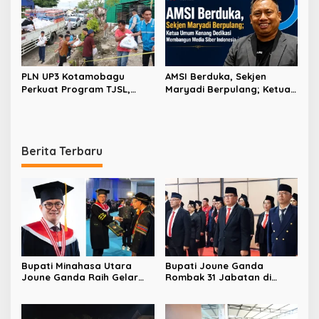
Dorong RSUD Bitung Naik
Tipe C
PLN UP3 Kotamobagu
AMSI Berduka, Sekjen
Perkuat Program TJSL,
Maryadi Berpulang; Ketua
Hadirkan Bantuan
Umum Kenang Dedikasi
Kemanusiaan hingga
Membangun Media Siber
Pemberdayaan
Indonesia
Masyarakat
Berita Terbaru
Bupati Minahasa Utara
Bupati Joune Ganda
Joune Ganda Raih Gelar
Rombak 31 Jabatan di
Doktor Cum Laude, Bukti
Pemkab Minut, Styvi
Komitmen Tingkatkan
Watupongoh Pimpin
Kualitas Kepemimpinan
Diskominfosan