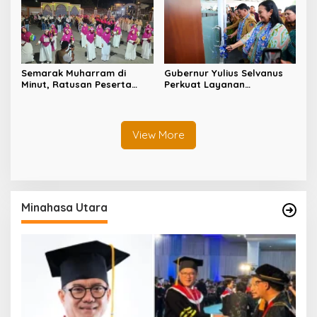
Semarak Muharram di
Gubernur Yulius Selvanus
Minut, Ratusan Peserta
Perkuat Layanan
Ramaikan Gebyar Tabtu
Kesehatan Sulut, Resmikan
Pererat Silaturahmi Umat
Unit Hemodialisis dan
Dorong RSUD Bitung Naik
Tipe C
View More
Minahasa Utara