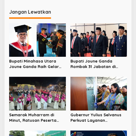
Tengah Kenaikan Harga
Jadi Mesin Pertumbuhan
Tiket Pesawat
Ekonomi
Jangan Lewatkan
Bupati Minahasa Utara
Bupati Joune Ganda
Joune Ganda Raih Gelar
Rombak 31 Jabatan di
Doktor Cum Laude, Bukti
Pemkab Minut, Styvi
Komitmen Tingkatkan
Watupongoh Pimpin
Kualitas Kepemimpinan
Diskominfosan
Semarak Muharram di
Gubernur Yulius Selvanus
Minut, Ratusan Peserta
Perkuat Layanan
Ramaikan Gebyar Tabtu
Kesehatan Sulut, Resmikan
Pererat Silaturahmi Umat
Unit Hemodialisis dan