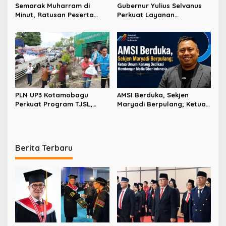
Semarak Muharram di
Gubernur Yulius Selvanus
Minut, Ratusan Peserta
Perkuat Layanan
Ramaikan Gebyar Tabtu
Kesehatan Sulut, Resmikan
Pererat Silaturahmi Umat
Unit Hemodialisis dan
Dorong RSUD Bitung Naik
Tipe C
PLN UP3 Kotamobagu
AMSI Berduka, Sekjen
Perkuat Program TJSL,
Maryadi Berpulang; Ketua
Hadirkan Bantuan
Umum Kenang Dedikasi
Kemanusiaan hingga
Membangun Media Siber
Pemberdayaan
Indonesia
Masyarakat
Berita Terbaru