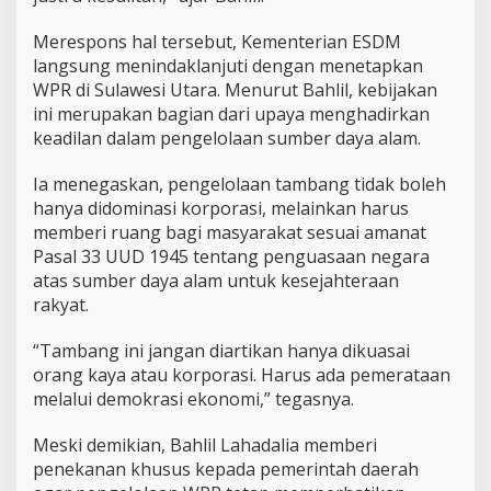
n
d
Merespons hal tersebut, Kementerian ESDM
a
l
langsung menindaklanjuti dengan menetapkan
a
WPR di Sulawesi Utara. Menurut Bahlil, kebijakan
m
ini merupakan bagian dari upaya menghadirkan
P
keadilan dalam pengelolaan sumber daya alam.
e
n
g
Ia menegaskan, pengelolaan tambang tidak boleh
e
hanya didominasi korporasi, melainkan harus
l
memberi ruang bagi masyarakat sesuai amanat
o
Pasal 33 UUD 1945 tentang penguasaan negara
l
a
atas sumber daya alam untuk kesejahteraan
a
rakyat.
n
W
“Tambang ini jangan diartikan hanya dikuasai
P
orang kaya atau korporasi. Harus ada pemerataan
R
melalui demokrasi ekonomi,” tegasnya.
Meski demikian, Bahlil Lahadalia memberi
penekanan khusus kepada pemerintah daerah