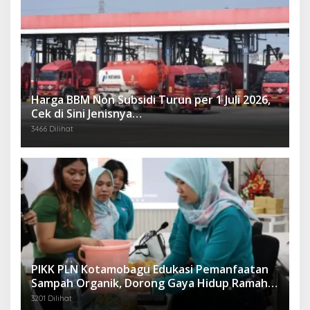
Harga BBM Non Subsidi Turun per 1 Juli 2026,
Cek di Sini Jenisnya…
3466 Dilihat
PIKK PLN Kotamobagu Edukasi Pemanfaatan
Sampah Organik, Dorong Gaya Hidup Ramah
Lingkungan
3201 Dilihat