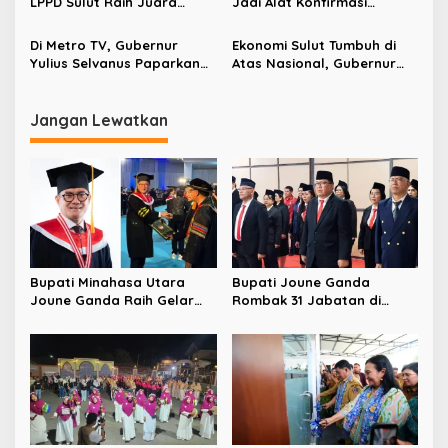
LPPD Sulut Raih Juara
Jadi Alat Konfirmasi
o
Umum Pesparawi Nasional
Kebenaran di Tengah Banjir
s
XIV 2026 dan Bawa Pulang
Informasi
Di Metro TV, Gubernur
Ekonomi Sulut Tumbuh di
Piala Presiden
Yulius Selvanus Paparkan
Atas Nasional, Gubernur
Strategi Sulut Raih Angka
Yulius Selvanus Paparkan
Harapan Hidup Tertinggi di
Kinerja APBD 2025
Sulawesi
Jangan Lewatkan
Bupati Minahasa Utara
Bupati Joune Ganda
Joune Ganda Raih Gelar
Rombak 31 Jabatan di
Doktor Cum Laude, Bukti
Pemkab Minut, Styvi
Komitmen Tingkatkan
Watupongoh Pimpin
Kualitas Kepemimpinan
Diskominfosan