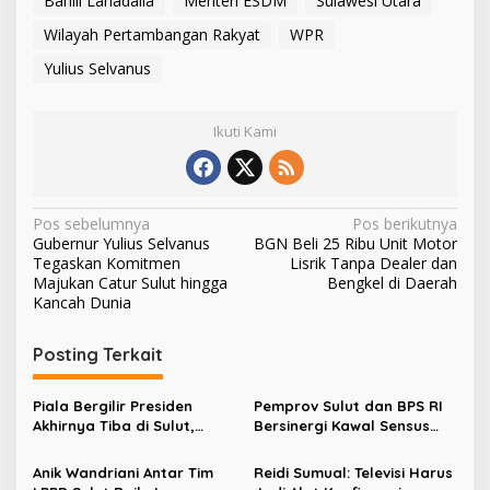
Bahlil Lahadalia
Menteri ESDM
Sulawesi Utara
Wilayah Pertambangan Rakyat
WPR
Yulius Selvanus
Ikuti Kami
N
Pos sebelumnya
Pos berikutnya
Gubernur Yulius Selvanus
BGN Beli 25 Ribu Unit Motor
a
Tegaskan Komitmen
Lisrik Tanpa Dealer dan
v
Majukan Catur Sulut hingga
Bengkel di Daerah
Kancah Dunia
i
g
Posting Terkait
a
s
Piala Bergilir Presiden
Pemprov Sulut dan BPS RI
Akhirnya Tiba di Sulut,
Bersinergi Kawal Sensus
i
Gubernur Yulius Selvanus:
Ekonomi 2026
p
Ini Kemenangan Seluruh
Anik Wandriani Antar Tim
Reidi Sumual: Televisi Harus
Masyarakat