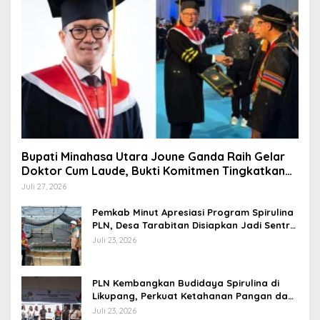
Bupati Minahasa Utara Joune Ganda Raih Gelar
Doktor Cum Laude, Bukti Komitmen Tingkatkan
Kualitas Kepemimpinan
Juli 27, 2026
Pemkab Minut Apresiasi Program Spirulina
PLN, Desa Tarabitan Disiapkan Jadi Sentra
Pangan Berbasis Energi Bersih
Juli 23, 2026
PLN Kembangkan Budidaya Spirulina di
Likupang, Perkuat Ketahanan Pangan dan
Ekonomi Masyarakat
Juli 23, 2026