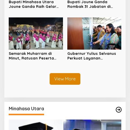
Bupati Minahasa Utara
Bupati Joune Ganda
Joune Ganda Raih Gelar
Rombak 31 Jabatan di
Doktor Cum Laude, Bukti
Pemkab Minut, Styvi
Komitmen Tingkatkan
Watupongoh Pimpin
Kualitas Kepemimpinan
Diskominfosan
Semarak Muharram di
Gubernur Yulius Selvanus
Minut, Ratusan Peserta
Perkuat Layanan
Ramaikan Gebyar Tabtu
Kesehatan Sulut, Resmikan
Pererat Silaturahmi Umat
Unit Hemodialisis dan
Dorong RSUD Bitung Naik
Tipe C
View More
Minahasa Utara