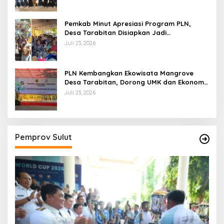
Pemkab Minut Apresiasi Program PLN,
Desa Tarabitan Disiapkan Jadi
Percontohan Ekowisata Berdaya Saing
Juli 23, 2026
PLN Kembangkan Ekowisata Mangrove
Desa Tarabitan, Dorong UMK dan Ekonomi
Berkelanjutan di Likupang
Juli 23, 2026
Pemprov Sulut