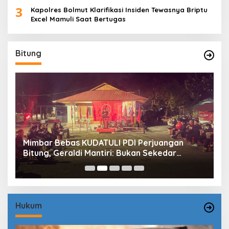
3
Kapolres Bolmut Klarifikasi Insiden Tewasnya Briptu
Excel Mamuli Saat Bertugas
Bitung
Mimbar Bebas KUDATULI PDI Perjuangan
H
Bitung, Geraldi Mantiri: Bukan Sekedar
B
Sejarah
P
Hukum