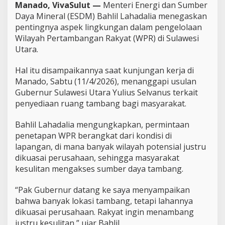
Manado, VivaSulut —
Menteri Energi dan Sumber
b
Daya Mineral (ESDM) Bahlil Lahadalia menegaskan
e
pentingnya aspek lingkungan dalam pengelolaan
r
n
Wilayah Pertambangan Rakyat (WPR) di Sulawesi
u
Utara.
r
S
Hal itu disampaikannya saat kunjungan kerja di
u
Manado, Sabtu (11/4/2026), menanggapi usulan
l
u
Gubernur Sulawesi Utara Yulius Selvanus terkait
t
penyediaan ruang tambang bagi masyarakat.
J
a
Bahlil Lahadalia mengungkapkan, permintaan
g
penetapan WPR berangkat dari kondisi di
a
L
lapangan, di mana banyak wilayah potensial justru
i
dikuasai perusahaan, sehingga masyarakat
n
kesulitan mengakses sumber daya tambang.
g
k
“Pak Gubernur datang ke saya menyampaikan
u
n
bahwa banyak lokasi tambang, tetapi lahannya
g
dikuasai perusahaan. Rakyat ingin menambang
a
justru kesulitan,” ujar Bahlil.