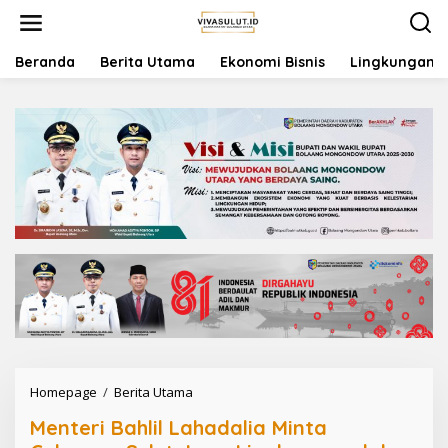
L
e
w
a
Beranda
Berita Utama
Ekonomi Bisnis
Lingkungan
t
i
k
e
k
o
n
t
e
n
Homepage
/
Berita Utama
M
e
Menteri Bahlil Lahadalia Minta
n
t