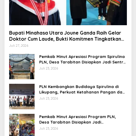
Bupati Minahasa Utara Joune Ganda Raih Gelar
Doktor Cum Laude, Bukti Komitmen Tingkatkan
Kualitas Kepemimpinan
Juli 27, 2026
Pemkab Minut Apresiasi Program Spirulina
PLN, Desa Tarabitan Disiapkan Jadi Sentra
Pangan Berbasis Energi Bersih
Juli 23, 2026
PLN Kembangkan Budidaya Spirulina di
Likupang, Perkuat Ketahanan Pangan dan
Ekonomi Masyarakat
Juli 23, 2026
Pemkab Minut Apresiasi Program PLN,
Desa Tarabitan Disiapkan Jadi
Percontohan Ekowisata Berdaya Saing
Juli 23, 2026