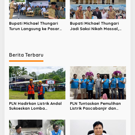
Bupati Michael Thungari
Bupati Michael Thungari
Turun Langsung ke Pasar
Jadi Saksi Nikah Massal,
Towo’e, Pastikan Harga
Pulang Bawa Dua
Bapok Tetap Stabil dan
Penghargaan Inovasi
Resmikan Kios Pangan Awu
Pelayanan Publik
Berita Terbaru
PLN Hadirkan Listrik Andal
PLN Tuntaskan Pemulihan
Sukseskan Lomba
Listrik Pascabanjir dan
Masamper “Oikumene
Longsor di Tamako,
Bermazmur” di Sangihe
Kolaborasi dengan Pemkab
Jadi Kunci