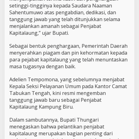
i
setinggi-tingginya kepada Saudara Naaman
r
Sahentumuwo atas pengabdian, dedikasi, dan
u
,
tanggung jawab yang telah ditunjukkan selama
I
menjalankan amanah sebagai Penjabat
n
Kapitalaung,” ujar Bupati.
g
a
Sebagai bentuk penghargaan, Pemerintah Daerah
t
k
menyerahkan
piagam dan pin kehormatan
kepada
a
para pejabat kapitalaung yang telah menuntaskan
n
masa tugasnya dengan baik.
J
a
Adelien Tempomona, yang sebelumnya menjabat
b
a
Kepala Seksi Pelayanan Umum pada Kantor Camat
t
Tabukan Tengah
, kini resmi mengemban
a
tanggung jawab baru sebagai Penjabat
n
Kapitalaung Kampung Biru.
A
m
a
Dalam sambutannya, Bupati Thungari
n
menegaskan bahwa pelantikan penjabat
a
kapitalaung merupakan bagian penting dari
h