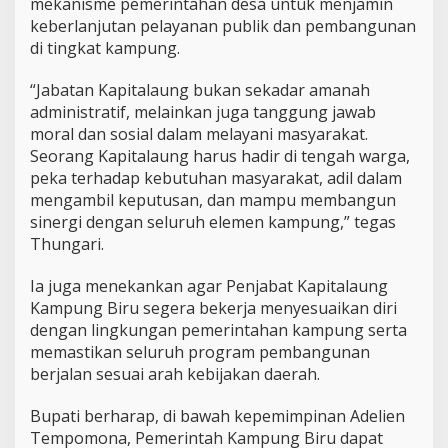
mekanisme pemerintahan desa untuk menjamin
M
keberlanjutan pelayanan publik dan pembangunan
o
r
di tingkat kampung
.
a
l
“Jabatan Kapitalaung bukan sekadar amanah
d
administratif, melainkan juga tanggung jawab
a
moral dan sosial dalam melayani masyarakat.
n
S
Seorang Kapitalaung harus hadir di tengah warga,
o
peka terhadap kebutuhan masyarakat, adil dalam
s
mengambil keputusan, dan mampu membangun
i
sinergi dengan seluruh elemen kampung,” tegas
a
l
Thungari.
Ia juga menekankan agar Penjabat Kapitalaung
Kampung Biru segera bekerja menyesuaikan diri
dengan lingkungan pemerintahan kampung serta
memastikan seluruh program pembangunan
berjalan sesuai arah kebijakan daerah.
Bupati berharap, di bawah kepemimpinan Adelien
Tempomona, Pemerintah Kampung Biru dapat