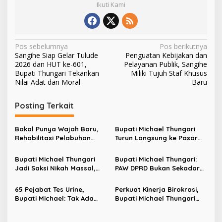
Ikuti Kami
N
Pos sebelumnya
Pos berikutnya
Sangihe Siap Gelar Tulude
Penguatan Kebijakan dan
a
2026 dan HUT ke-601,
Pelayanan Publik, Sangihe
v
Bupati Thungari Tekankan
Miliki Tujuh Staf Khusus
Nilai Adat dan Moral
Baru
i
g
Posting Terkait
a
s
Bakal Punya Wajah Baru,
Bupati Michael Thungari
Rehabilitasi Pelabuhan
Turun Langsung ke Pasar
i
Laut Matutuang Capai 47
Towo’e, Pastikan Harga
p
Persen
Bapok Tetap Stabil dan
Bupati Michael Thungari
Bupati Michael Thungari:
Resmikan Kios Pangan Awu
Jadi Saksi Nikah Massal,
PAW DPRD Bukan Sekadar
o
Pulang Bawa Dua
Pergantian Kursi, Tapi
s
Penghargaan Inovasi
Estafet Pengabdian untuk
65 Pejabat Tes Urine,
Perkuat Kinerja Birokrasi,
Pelayanan Publik
Rakyat
Bupati Michael: Tak Ada
Bupati Michael Thungari
ASN yang Lolos dari Tes
Rotasi dan Lantik 16
Narkoba, Yang Absen Wajib
Pejabat di Lingkup Pemkab