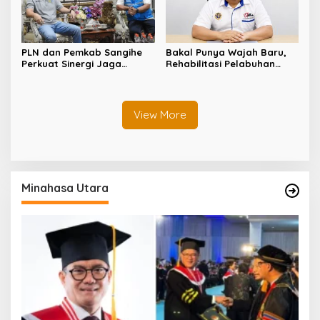
PLN dan Pemkab Sangihe
Bakal Punya Wajah Baru,
Perkuat Sinergi Jaga
Rehabilitasi Pelabuhan
Keandalan Listrik di
Laut Matutuang Capai 47
Wilayah Kepulauan
Persen
View More
Minahasa Utara