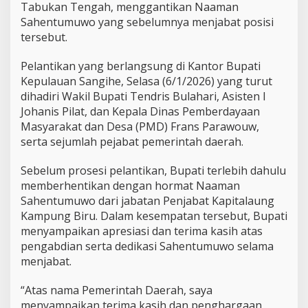
n
Tabukan Tengah
, menggantikan
Naaman
j
Sahentumuwo
yang sebelumnya menjabat posisi
a
tersebut.
b
a
t
Pelantikan yang berlangsung di Kantor Bupati
K
Kepulauan Sangihe, Selasa (6/1/2026) yang turut
a
dihadiri
Wakil Bupati Tendris Bulahari
,
Asisten I
p
Johanis Pilat
, dan
Kepala Dinas Pemberdayaan
i
Masyarakat dan Desa (PMD) Frans Parawouw
,
t
a
serta sejumlah pejabat pemerintah daerah.
l
a
Sebelum prosesi pelantikan, Bupati terlebih dahulu
u
memberhentikan dengan hormat
Naaman
n
Sahentumuwo dari jabatan Penjabat Kapitalaung
g
K
Kampung Biru. Dalam kesempatan tersebut, Bupati
a
menyampaikan apresiasi dan terima kasih atas
m
pengabdian serta dedikasi Sahentumuwo selama
p
menjabat.
u
n
g
“Atas nama Pemerintah Daerah, saya
B
menyampaikan terima kasih dan penghargaan