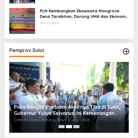
PLN Kembangkan Ekowisata Mangrove
Desa Tarabitan, Dorong UMK dan Ekonomi
Berkelanjutan di Likupang
Juli 23, 2026
Pemprov Sulut
Piala Bergilir Presiden Akhirnya Tiba di Sulut,
P
s
Gubernur Yulius Selvanus: Ini Kemenangan
S
Seluruh Masyarakat
Di Berita Utama, Pemprov Sulut
|
Juli 1, 2026
Di