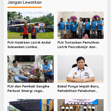
Menyusul!
Sangihe
Jangan Lewatkan
PLN Hadirkan Listrik Andal
PLN Tuntaskan Pemulihan
Sukseskan Lomba
Listrik Pascabanjir dan
Masamper “Oikumene
Longsor di Tamako,
Bermazmur” di Sangihe
Kolaborasi dengan Pemkab
Jadi Kunci
PLN dan Pemkab Sangihe
Bakal Punya Wajah Baru,
Perkuat Sinergi Jaga
Rehabilitasi Pelabuhan
Keandalan Listrik di
Laut Matutuang Capai 47
Wilayah Kepulauan
Persen