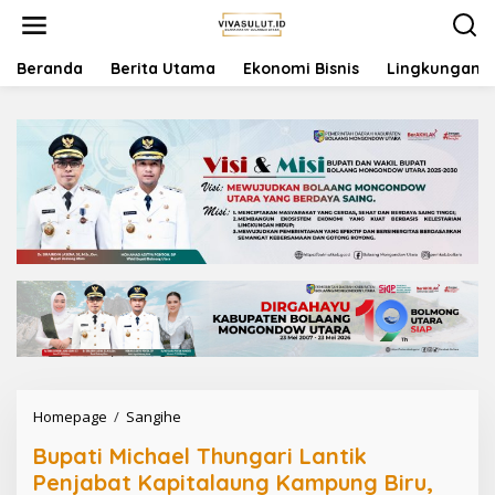
L
e
w
a
Beranda
Berita Utama
Ekonomi Bisnis
Lingkungan
t
i
k
e
k
o
n
t
e
n
Homepage
/
Sangihe
B
u
Bupati Michael Thungari Lantik
p
a
Penjabat Kapitalaung Kampung Biru,