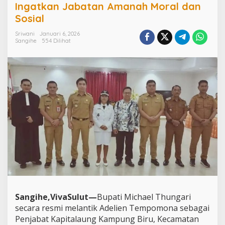
t
Ingatkan Jabatan Amanah Moral dan
i
Sosial
M
i
Sriwani
Januari 6, 2026
c
Sangihe
554 Dilihat
h
a
e
l
T
h
u
n
g
a
r
i
L
a
n
t
i
Sangihe,VivaSulut—
Bupati Michael Thungari
k
secara resmi melantik
Adelien Tempomona
sebagai
P
e
Penjabat Kapitalaung Kampung Biru, Kecamatan