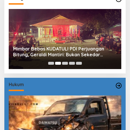
Mimbar Bebas KUDATULI PDI Perjuangan
H
Bitung, Geraldi Mantiri: Bukan Sekedar
B
Sejarah
P
Hukum