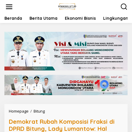
L
e
w
a
Beranda
Berita Utama
Ekonomi Bisnis
Lingkungan
t
i
k
e
k
o
n
t
e
n
Homepage
/
Bitung
D
e
Demokrat Rubah Komposisi Fraksi di
m
o
DPRD Bitung, Lady Lumantow: Hal