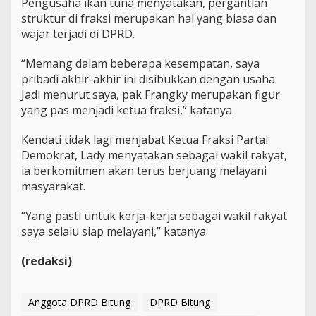
Pengusaha ikan tuna menyatakan, pergantian
H
a
struktur di fraksi merupakan hal yang biasa dan
l
wajar terjadi di DPRD.
B
i
“Memang dalam beberapa kesempatan, saya
a
pribadi akhir-akhir ini disibukkan dengan usaha.
s
a
Jadi menurut saya, pak Frangky merupakan figur
yang pas menjadi ketua fraksi,” katanya.
Kendati tidak lagi menjabat Ketua Fraksi Partai
Demokrat, Lady menyatakan sebagai wakil rakyat,
ia berkomitmen akan terus berjuang melayani
masyarakat.
“Yang pasti untuk kerja-kerja sebagai wakil rakyat
saya selalu siap melayani,” katanya.
(redaksi)
Anggota DPRD Bitung
DPRD Bitung