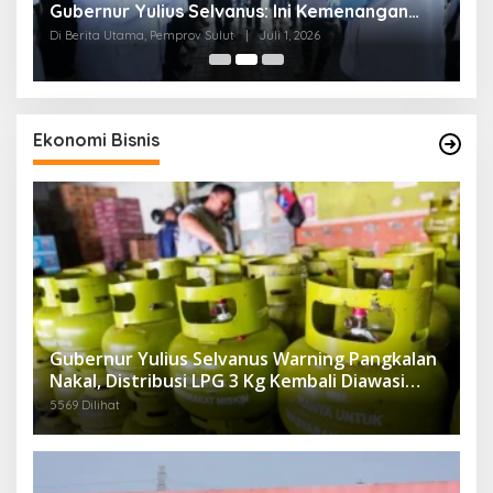
s
Gubernur Yulius Selvanus: Ini Kemenangan
S
Seluruh Masyarakat
Di Berita Utama, Pemprov Sulut
|
Juli 1, 2026
Di
Ekonomi Bisnis
Gubernur Yulius Selvanus Warning Pangkalan
Nakal, Distribusi LPG 3 Kg Kembali Diawasi
Ketat
5569 Dilihat