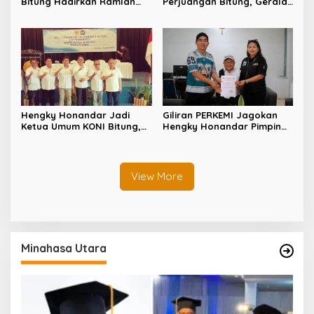
Bitung Hadirkan Ramlan
Perjuangan Bitung, Geraldi
Ifran di Reses Dapil Girian-
Mantiri: Bukan Sekedar
Mandidir
Sejarah
Hengky Honandar Jadi
Giliran PERKEMI Jagokan
Ketua Umum KONI Bitung,
Hengky Honandar Pimpin
Santy Luntungan Sebut
KONI Bitung
Nama Prabowo
View More
Minahasa Utara