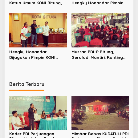
Ketua Umum KONI Bitung,
Hengky Honandar Pimpin
Santy Luntungan Sebut
KONI Bitung
Nama Prabowo
Hengky Honandar
Musran PDI-P Bitung,
Dijagokan Pimpin KONI
Geraladi Mantiri: Ranting
Bitung, PSSI Nyatakan
dan Anak Ranting Ujung
Dukungan
Tombak Partai
Berita Terbaru
Kader PDI Perjuangan
Mimbar Bebas KUDATULI PDI