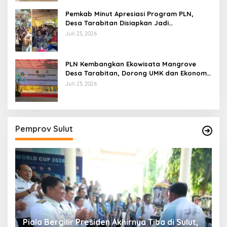
Pemkab Minut Apresiasi Program PLN,
Desa Tarabitan Disiapkan Jadi
Percontohan Ekowisata Berdaya Saing
Juli 23, 2026
PLN Kembangkan Ekowisata Mangrove
Desa Tarabitan, Dorong UMK dan Ekonomi
Berkelanjutan di Likupang
Juli 23, 2026
Pemprov Sulut
Piala Bergilir Presiden Akhirnya Tiba di Sulut,
P