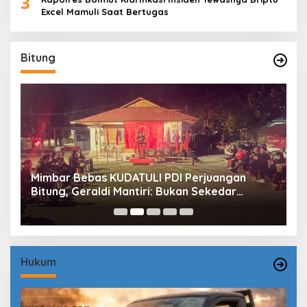
3
Excel Mamuli Saat Bertugas
Bitung
Mimbar Bebas KUDATULI PDI Perjuangan
H
Bitung, Geraldi Mantiri: Bukan Sekedar
B
Sejarah
P
Hukum