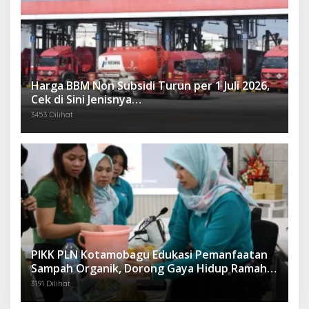
Harga BBM Non Subsidi Turun per 1 Juli 2026,
Cek di Sini Jenisnya…
3453 Dilihat
PIKK PLN Kotamobagu Edukasi Pemanfaatan
Sampah Organik, Dorong Gaya Hidup Ramah
Lingkungan
3191 Dilihat