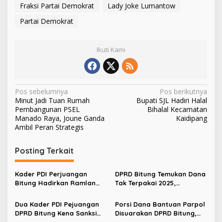
Fraksi Partai Demokrat
Lady Joke Lumantow
Partai Demokrat
Ikuti Kami
N
Pos sebelumnya
Pos berikutnya
Minut Jadi Tuan Rumah
Bupati SJL Hadiri Halal
a
Pembangunan PSEL
Bihalal Kecamatan
v
Manado Raya, Joune Ganda
Kaidipang
Ambil Peran Strategis
i
g
Posting Terkait
a
s
Kader PDI Perjuangan
DPRD Bitung Temukan Dana
Bitung Hadirkan Ramlan
Tak Terpakai 2025,
i
Ifran di Reses Dapil Girian-
Jumlahnya Belasan Miliar
p
Mandidir
Dua Kader PDI Pejuangan
Porsi Dana Bantuan Parpol
DPRD Bitung Kena Sanksi
Disuarakan DPRD Bitung,
o
Usai Kunker ke Bali
Gerindra dan NasDem