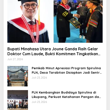
Bupati Minahasa Utara Joune Ganda Raih Gelar
Doktor Cum Laude, Bukti Komitmen Tingkatkan
Kualitas Kepemimpinan
Juli 27, 2026
Pemkab Minut Apresiasi Program Spirulina
PLN, Desa Tarabitan Disiapkan Jadi Sentra
Pangan Berbasis Energi Bersih
Juli 23, 2026
PLN Kembangkan Budidaya Spirulina di
Likupang, Perkuat Ketahanan Pangan dan
Ekonomi Masyarakat
Juli 23, 2026