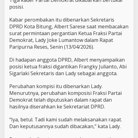
i
posisi.
D
P
R
Kabar perombakan itu dibenarkan Sekretaris
D
DPRD Kota Bitung, Albert Sarese saat membacakan
B
surat permintaan pergantian Ketua Fraksi Partai
i
Demokrat, Lady Joke Lumantow dalam Rapat
t
u
Paripurna Reses, Senin (13/04/2026).
n
g
Di hadapan anggota DPRD, Albert menyampaikan
,
posisi ketua fraksi digantikan Frangky Julianto, Abi
L
Sigarlaki Sekretaris dan Lady sebagai anggota.
a
d
y
Perubahan kompisi itu dibenarkan Lady.
L
Menurutnya, perubahan komposisi Fraksi Partai
u
Demokrat telah diputuskan dalam rapat dan
m
hasilnya diserahkan ke Sekretariat DPRD.
a
n
t
“Iya, betul. Tadi kami sudah melaksanakan rapat.
o
Dan keputusannya sudah dibacakan,” kata Lady.
w
: