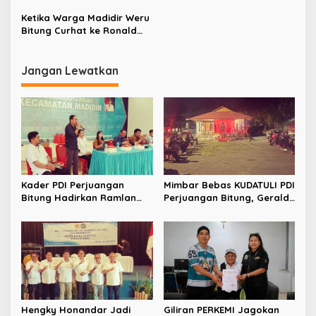
s
Pencetus
Ketika Warga Madidir Weru
Bitung Curhat ke Ronald
Kansil
Jangan Lewatkan
Kader PDI Perjuangan
Mimbar Bebas KUDATULI PDI
Bitung Hadirkan Ramlan
Perjuangan Bitung, Geraldi
Ifran di Reses Dapil Girian-
Mantiri: Bukan Sekedar
Mandidir
Sejarah
Hengky Honandar Jadi
Giliran PERKEMI Jagokan